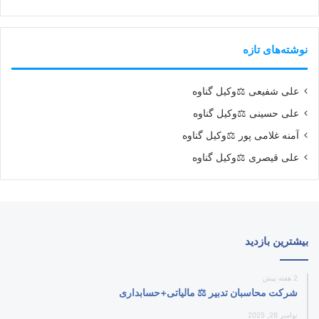
نوشته‌های تازه
علی شفیعی ⚖️وکیل گناوه
علی حسینی ⚖️وکیل گناوه
آمنه غلامی پور ⚖️وکیل گناوه
علی قیصری ⚖️وکیل گناوه
بیشترین بازدید
2 هفته پیش
شرکت محاسبان تدبیر ⚖️ مالیاتی+حسابداری
نوامبر 26, 2025