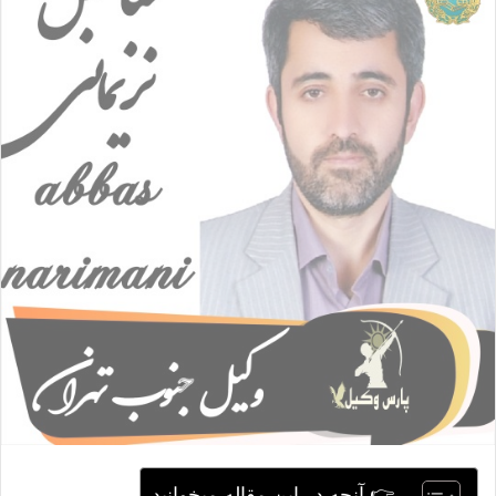
ا
ی
م
ی
ل
👉 آنچه در این مقاله میخوانید