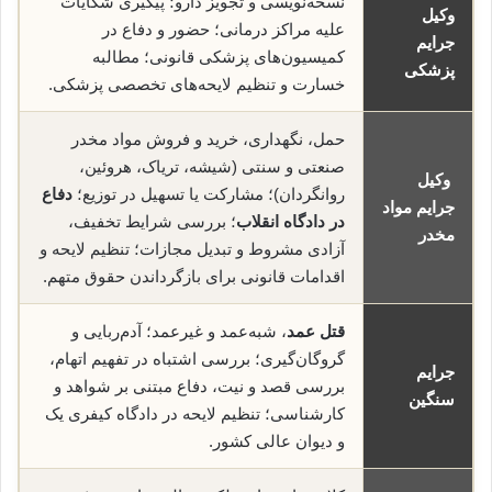
نسخه‌نویسی و تجویز دارو؛ پیگیری شکایات
وکیل
علیه مراکز درمانی؛ حضور و دفاع در
جرایم
کمیسیون‌های پزشکی قانونی؛ مطالبه
پزشکی
خسارت و تنظیم لایحه‌های تخصصی پزشکی.
حمل، نگهداری، خرید و فروش مواد مخدر
صنعتی و سنتی (شیشه، تریاک، هروئین،
وکیل
روانگردان)؛ مشارکت یا تسهیل در توزیع؛
دفاع
جرایم مواد
در دادگاه انقلاب
؛ بررسی شرایط تخفیف،
مخدر
آزادی مشروط و تبدیل مجازات؛ تنظیم لایحه و
اقدامات قانونی برای بازگرداندن حقوق متهم.
قتل عمد
، شبه‌عمد و غیرعمد؛ آدم‌ربایی و
گروگان‌گیری؛ بررسی اشتباه در تفهیم اتهام،
جرایم
بررسی قصد و نیت، دفاع مبتنی بر شواهد و
سنگین
کارشناسی؛ تنظیم لایحه در دادگاه کیفری یک
و دیوان عالی کشور.