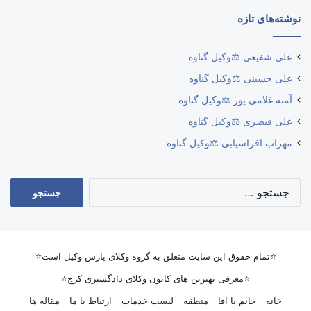
نوشته‌های تازه
علی شفیعی ⚖️وکیل گناوه
علی حسینی ⚖️وکیل گناوه
آمنه غلامی پور ⚖️وکیل گناوه
علی قیصری ⚖️وکیل گناوه
مهراب افراسیابی ⚖️وکیل گناوه
جستجو
برای:
⭐تمام حقوق این سایت متعلق به گروه وکلای پارس وکیل است⭐
⭐معرفی بهترین های کانون وکلای دادگستری کرج⭐
خانه
خانم یا آقا
منطقه
لیست خدمات
ارتباط با ما
مقاله ها