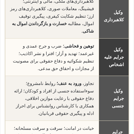
کلاهبرداری‌های ملکی، مالی و اینترنتی؛
فیشینگ، معاملات صوری، کلاهبرداری‌های رمز
وکیل
ارز؛ تنظیم شکایت کیفری، پیگیری توقیف
کلاهبرداری
اموال، مطالبه
خسارت و بازگرداندن اموال به
شاکی
.
توهین و فحاشی
؛ ضرب و جرح عمدی و
وکیل
غیرعمد؛ تهدید و آزار؛ افترا و نشر اکاذیب؛
جرایم علیه
تنظیم شکوائیه و دفاع حقوقی برای مصونیت
اشخاص
از مجازات و احقاق حق مدعی.
تجاوز،
ورود به عنف؛
روابط نامشروع؛
وکیل
سوءاستفاده جنسی از افراد و کودکان؛ ارائه
جرایم
دفاع حقوقی با رعایت موازین اخلاقی،
جنسی
همکاری با کارشناس روانشناس برای احراز
ادله و پیگیری حقوقی قربانیان.
خیانت در امانت؛ سرقت و سرقت مسلحانه؛
جرایم