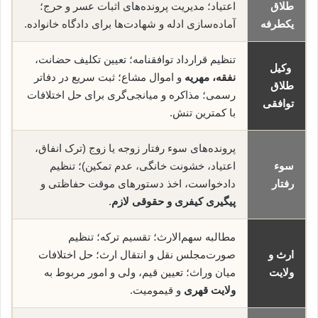
طلاق
اعتیاد؛ مدیریت پرونده‌های اثبات عسر و حرج؛
یکطرفه
آماده‌سازی ادله و شهادت‌ها برای دادگاه خانواده.
تنظیم قرارداد توافقنامه؛ تعیین تکلیف حضانت،
وکیل
نفقه، مهریه
و اموال مشاع؛ ثبت سریع در دفاتر
طلاق
رسمی؛ مذاکره و میانجی‌گری برای حل اختلافات
توافقی
با کمترین تنش.
پرونده‌های سوء رفتار زوجه یا زوج (ترک انفاق،
سوء
اعتیاد، خشونت خانگی، عدم تمکین)؛ تنظیم
رفتار
دادخواست، اخذ دستورهای موقت حفاظتی و
پیگیری کیفری و حقوقی لازم
.
مطالبه سهم‌الارث؛ تقسیم ترکه؛ تنظیم
ارث و
صورت‌مجلس نقل و انتقال ارث؛ حل اختلافات
ولایت
میان وراث؛ تعیین قیم، ولی و امور مربوط به
ولایت قهری
و قیمومیت.