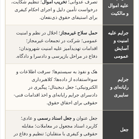
تصرف عدوانی؛
تخریب اموال
؛ تنظیم شکایت،
علیه اموال
درخواست تأمین دلیل و اجرای احکام کیفری
و مالکیت
برای استیفای حقوق ذی‌نفعان.
جرایم علیه
حمل سلاح غیرمجاز
؛ اخلال در نظم و امنیت
امنیت و
عمومی؛ شرکت در تجمعات غیرمجاز؛
آسایش
اقدامات تهدیدآمیز علیه امنیت شهروندان؛
عمومی
دفاع در مراحل بازپرسی و دادسرا و دادگاه.
هک و نفوذ به سیستم‌ها؛ سرقت اطلاعات و
جرایم
سوء‌استفاده از داده‌ها؛ کلاهبرداری
رایانه‌ای و
الکترونیکی؛ جعل دیجیتال؛ پیگیری در
سایبری
دادسرای جرایم رایانه‌ای و اخذ اقدامات فنی-
حقوقی برای احقاق حقوق.
جعل عنوان و
جعل اسناد رسمی
و عادی؛
کاربرد اسناد مجعول در معاملات؛ مقابله
جعل
حقوقی و کیفری با متقلبان؛ تنظیم و دفاع در