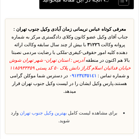
معرفی کوتاه عباس نریمانی زمان آبادی وکیل جنوب تهران :
جناب آقای وکیل عضو کانون وکلای دادگستری مرکز به شماره
پروانه وکالت
٣١٢٢٦
با بیش از چند سال سابقه وکالت ارائه
دهنده کلیه امور حقوقی-کیفری-ملکی با رضایت مردمی نصبتا
بالا هم اکنون در منطقه
آدرس : استان تهران- شهر تهران شوش
خیابان فدائیان اسلام گاراژ دانش پلاک ٥٠ کد پستی ١١٨٥٩٣٣٣٥٩
و شماره تماس :
٠٩١٢٣٤٣٥١٤١
در دسترس شما موکلن گرامی
هستند،پارس وکیل ایشان را در لیست وکیل جنوب تهران قرار
میدهد.
برای مشاهده لیست کامل
بهترین وکیل جنوب تهران
وارد
شوید.