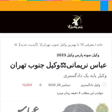
جستجو برای
تغییر پوسته
منو
خانه
/
معرفی 10 تا بهترین وکیل جنوب تهران🥇【آپدیت جدید】⚖️
وکیل نمونه پارس وکیل 2023
عباس نریمانی⚖️وکیل جنوب تهران
وکیل پایه یک دادگستری
وکیل دادگستری
ا
دسامبر 29, 2025
0
12,002
ر
خواندن این مطلب 4 دقیقه زمان میبرد
س
ا
ل