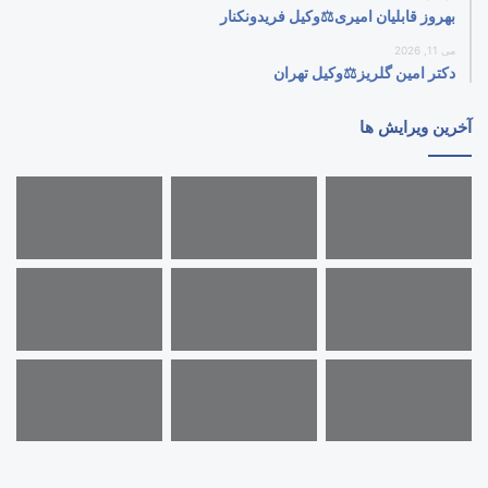
بهروز قابلیان امیری⚖️وکیل فریدونکنار
می 11, 2026
دکتر امین گلریز⚖️وکیل تهران
آخرین ویرایش ها