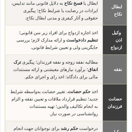
ابطال یا
فسخ نکاح
به دلایل قانونی مانند تدلیس،
ابطال
ایرادات در رضایت یا شرایط نکاح؛ پیگیری
نکاح
حقوقی و آثار کیفری و مدنی ابطال نکاح.
وکیل
اخذ اجازه ازدواج برای افراد زیر سن قانونی؛
اذن
تنظیم دادخواست
و ارائه مدارک لازم؛ بررسی
ازدواج
جایگزینی ولی و تعیین شرایط قانونی.
مطالبه نفقه زوجه و نفقه فرزندان؛ پیگیری
ترک
نفقه
انفاق
؛ برآورد نیازهای معیشتی و ارائه مستندات
مالی برای دادگاه؛ اخذ رای و اجرای حکم.
اخذ
حکم حضانت
، تغییر حضانت به‌واسطه شرایط
حضانت
جدید؛ تنظیم قرارداد ملاقات و تعیین نفقه و الزام
فرزندان
به انجام تکالیف والدین؛ تهیه مستندات
روانشناسی در صورت نیاز.
درخواست
حکم رشد
برای نوجوانان جهت انجام
وکیل