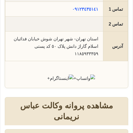
تماس 1
٠٩١٢٣٤٣٥١٤١
تماس 2
استان تهران- شهر تهران شوش خیابان فدائیان
آدرس
اسلام گاراژ دانش پلاک ٥٠ کد پستی
١١٨٥٩٣٣٣٥٩
+
+
مشاهده پروانه وکالت عباس
نریمانی