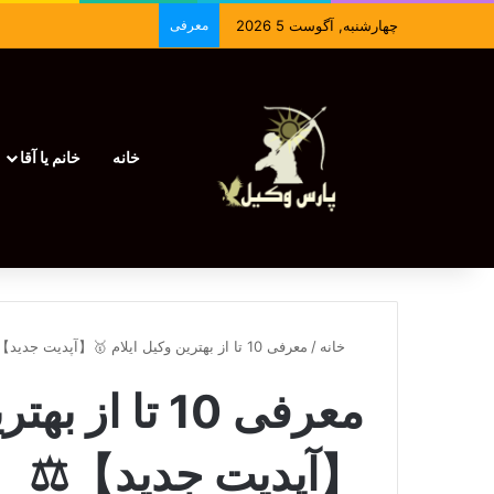
چهارشنبه, آگوست 5 2026
معرفی
خانه
خانم یا آقا
خانه
/
معرفی 10 تا از بهترین وکیل ایلام 🥇【آپدیت جدید】⚖️
معرفی 10 تا ا
【آپدیت جدید】⚖️