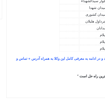
لوار سیدالشهداء
یدان شهدا
یدان کشوری
رداول هلیلان
بدانان
یلام
یلام
یلام
 و در ادامه به معرفی کامل این وکلا به همراه آدرس + تماس و
هترین راه حل است “