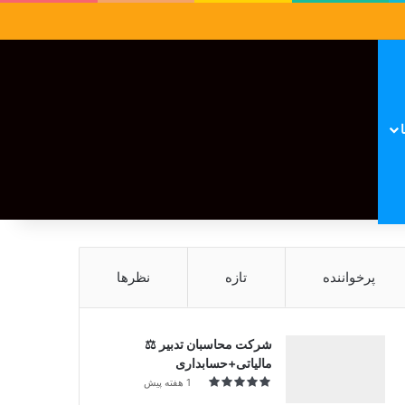
سایدبار
نوشته تصادفی
تغییر پوسته
نوشته تصادفی
پرخواننده
تازه
نظرها
شرکت محاسبان تدبیر ⚖️
مالیاتی+حسابداری
1 هفته پیش