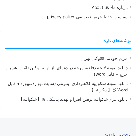
درباره ما- About us
سیاست حفظ حریم خصوصی-privacy policy
نوشته‌های تازه
مریم جولانی ⚖️وکیل تهران
دانلود نمونه لایحه دفاعیه زوجه در دعوای الزام به تمکین (اثبات عسر و
حرج + فایل Word)
دانلود نمونه شکواییه کلاهبرداری اینترنتی (سایت دیوار/شیپور) + فایل
Word 🥇【شکوائیه】
دانلود فرم شکوائیه توهین افترا و تهدید پیامکی 🥇【شکوائیه】
بیشترین بازدید