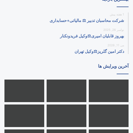
1 هفته پیش
شرکت محاسبان تدبیر ⚖️ مالیاتی+حسابداری
نوامبر 26, 2025
بهروز قابلیان امیری⚖️وکیل فریدونکنار
می 11, 2026
دکتر امین گلریز⚖️وکیل تهران
آخرین ویرایش ها