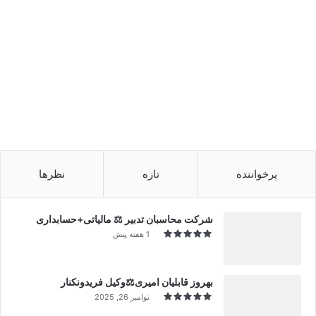
پرخواننده
تازه
نظرها
شرکت محاسبان تدبیر ⚖️ مالیاتی+حسابداری
1 هفته پیش
بهروز قابلیان امیری⚖️وکیل فریدونکنار
نوامبر 26, 2025