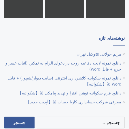
نوشته‌های تازه
مریم جولانی ⚖️وکیل تهران
دانلود نمونه لایحه دفاعیه زوجه در دعوای الزام به تمکین (اثبات عسر و
حرج + فایل Word)
دانلود نمونه شکواییه کلاهبرداری اینترنتی (سایت دیوار/شیپور) + فایل
Word 🥇【شکوائیه】
دانلود فرم شکوائیه توهین افترا و تهدید پیامکی 🥇【شکوائیه】
معرفی شرکت حسابداری کاریا حساب 🥇【آپدیت جدید】
جستجو
برای: