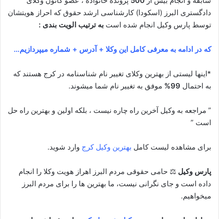
سابقه و انجام بیش از
500
پرونده خانواده ، عضو کانون وکلای
دادگستری البرز (اسکودا) کارشناسی ارشد حقوق که احراز هویتشان
توسط پارس وکیل انجام شده است
به ترتیب الویت بندی :
که در ادامه به معرفی کامل این وکلا + آدرس + شماره میپردازیم…
*اینها لیستی از بهترین وکلای تغییر نام شناسنامه در کرج هستند که
به احتمال
99%
موفق به تغییر نام شما میشوند.
” مراجعه به وکیل آخرین راه چاره نیست ، بلکه اولین و بهترین راه حل
است ”
برای مشاهده لیست کامل
بهترین وکیل کرج
وارد شوید.
پارس وکیل
⚖ حامی حقوقی مردم البرز اهراز هویت وکلا را انجام
داده است و جای نگرانی نیست، ما بهترین ها را برای مردم البرز
میخواهیم.