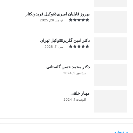
بهروز قابلیان امیری⚖️وکیل فریدونکنار
نوامبر 26, 2025
دکتر امین گلریز⚖️وکیل تهران
می 11, 2026
دکتر محمد حسن گلستانی
سپتامبر 9, 2024
99%
مهیار خلقی
آگوست 1, 2024
99%
صفحات