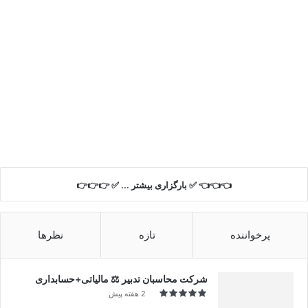
👈👈👈 ✅ بارگزاری بیشتر ... ✅ 👉👉👉
پرخواننده
تازه
نظرها
شرکت محاسبان تدبیر ⚖️ مالیاتی+حسابداری
2 هفته پیش