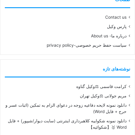
Contact us
پارس وکیل
درباره ما- About us
سیاست حفظ حریم خصوصی-privacy policy
نوشته‌های تازه
کرامت قاسمی ⚖️وکیل گناوه
مریم جولانی ⚖️وکیل تهران
دانلود نمونه لایحه دفاعیه زوجه در دعوای الزام به تمکین (اثبات عسر و
حرج + فایل Word)
دانلود نمونه شکواییه کلاهبرداری اینترنتی (سایت دیوار/شیپور) + فایل
Word 🥇【شکوائیه】