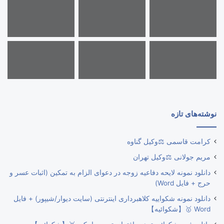
نوشته‌های تازه
کرامت قاسمی ⚖️وکیل گناوه
مریم جولانی ⚖️وکیل تهران
دانلود نمونه لایحه دفاعیه زوجه در دعوای الزام به تمکین (اثبات عسر و
حرج + فایل Word)
دانلود نمونه شکواییه کلاهبرداری اینترنتی (سایت دیوار/شیپور) + فایل
Word 🥇【شکوائیه】