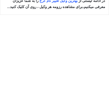
در ادامه لیستی از
بهترین وکیل تغییر نام کرج
را به شما عزیزان
معرفی میکنیم،برای مشاهده رزومه هر وکیل ، روی آن کلیک کنید…
وحید ضیایی⚖️وکیل کرج
سپتامبر 13, 2023
6
453,061