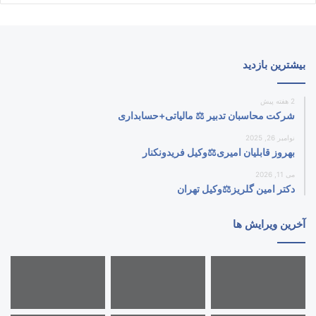
بیشترین بازدید
2 هفته پیش
شرکت محاسبان تدبیر ⚖️ مالیاتی+حسابداری
نوامبر 26, 2025
بهروز قابلیان امیری⚖️وکیل فریدونکنار
می 11, 2026
دکتر امین گلریز⚖️وکیل تهران
آخرین ویرایش ها