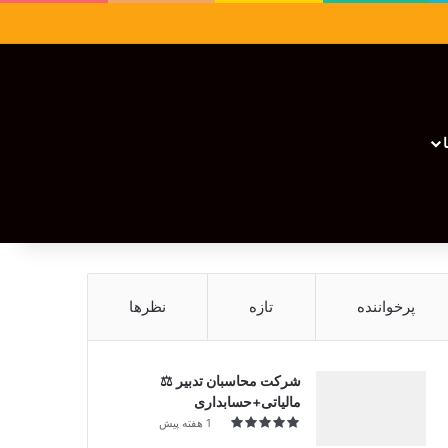
سایدبار
نوشته تصادفی
تغییر پوسته
نوشته تصادفی
پرخواننده
تازه
نظرها
شرکت محاسبان تدبیر ⚖️
مالیاتی+حسابداری
1 هفته پیش