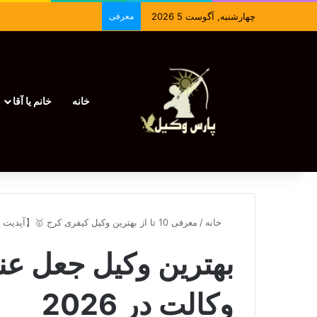
چهارشنبه, آگوست 5 2026
معرفی
خانه
خانم یا آقا
خانه
/
معرفی 10 تا از بهترین وکیل کیفری کرج 🥇【آپدیت جدید】⚖️
بهترین وکیل جعل عنو
وکالت در 2026