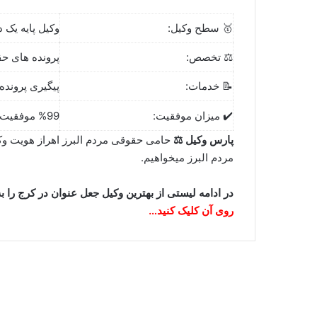
🥇 سطح وکیل:
وکیل پایه یک 
⚖️ تخصص:
پرونده های حق
📝 خدمات:
پیگیری پرونده
✔️ میزان موفقیت:
%99 موفقیت پرونده ها
پارس وکیل ⚖
حامی حقوقی مردم البرز اهراز هویت وکلا
مردم البرز میخواهیم.
در ادامه لیستی از بهترین وکیل جعل عنوان در کرج را 
روی آن کلیک کنید…
وحید ضیایی⚖️وکیل کرج