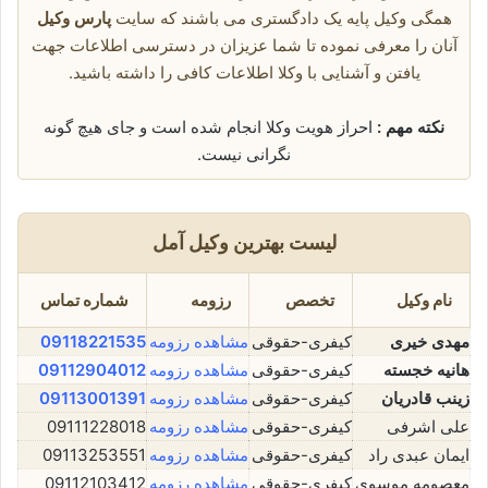
همگی وکیل پایه یک دادگستری می باشند که سایت
پارس وکیل
آنان را معرفی نموده تا شما عزیزان در دسترسی اطلاعات جهت
یافتن و آشنایی با وکلا اطلاعات کافی را داشته باشید.
نکته مهم :
احراز هویت وکلا انجام شده است و جای هیچ گونه
نگرانی نیست.
لیست بهترین وکیل آمل
نام وکیل
تخصص
رزومه
شماره تماس
مهدی خیری
کیفری-حقوقی
مشاهده رزومه
09118221535
هانیه خجسته
کیفری-حقوقی
مشاهده رزومه
09112904012
زینب قادریان
کیفری-حقوقی
مشاهده رزومه
09113001391
علی اشرفی
کیفری-حقوقی
مشاهده رزومه
09111228018
ایمان عبدی راد
کیفری-حقوقی
مشاهده رزومه
09113253551
معصومه موسوی
کیفری-حقوقی
مشاهده رزومه
09112103412