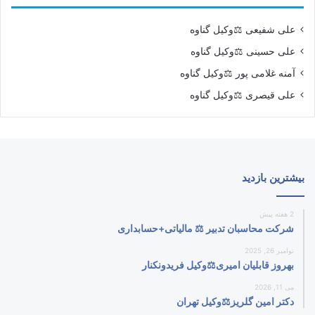
علی شفیعی ⚖️وکیل گناوه
علی حسینی ⚖️وکیل گناوه
آمنه غلامی پور ⚖️وکیل گناوه
علی قیصری ⚖️وکیل گناوه
بیشترین بازدید
2 هفته پیش
شرکت محاسبان تدبیر ⚖️ مالیاتی+حسابداری
نوامبر 26, 2025
بهروز قابلیان امیری⚖️وکیل فریدونکنار
می 11, 2026
دکتر امین گلریز⚖️وکیل تهران