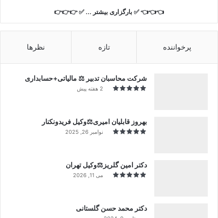
👈👈👈 ✅ بارگزاری بیشتر ... ✅ 👉👉👉
پرخواننده
تازه
نظرها
شرکت محاسبان تدبیر ⚖️ مالیاتی+حسابداری
2 هفته پیش
بهروز قابلیان امیری⚖️وکیل فریدونکنار
نوامبر 26, 2025
دکتر امین گلریز⚖️وکیل تهران
می 11, 2026
دکتر محمد حسن گلستانی