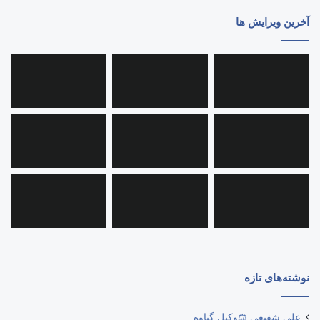
آخرین ویرایش ها
نوشته‌های تازه
علی شفیعی ⚖️وکیل گناوه