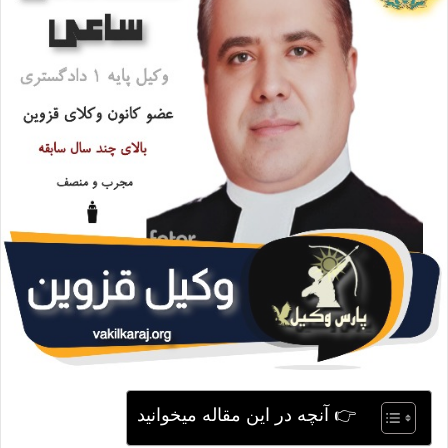
ی
م
ی
ل
👉 آنچه در این مقاله میخوانید