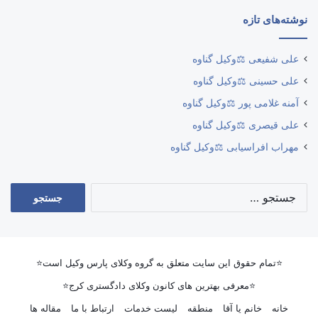
نوشته‌های تازه
علی شفیعی ⚖️وکیل گناوه
علی حسینی ⚖️وکیل گناوه
آمنه غلامی پور ⚖️وکیل گناوه
علی قیصری ⚖️وکیل گناوه
مهراب افراسیابی ⚖️وکیل گناوه
جستجو
برای:
⭐تمام حقوق این سایت متعلق به گروه وکلای پارس وکیل است⭐
⭐معرفی بهترین های کانون وکلای دادگستری کرج⭐
خانه
خانم یا آقا
منطقه
لیست خدمات
ارتباط با ما
مقاله ها