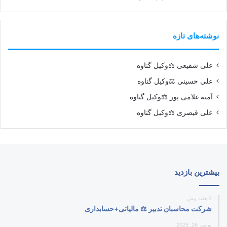
نوشته‌های تازه
علی شفیعی ⚖️وکیل گناوه
علی حسینی ⚖️وکیل گناوه
آمنه غلامی پور ⚖️وکیل گناوه
علی قیصری ⚖️وکیل گناوه
بیشترین بازدید
2 هفته پیش
شرکت محاسبان تدبیر ⚖️ مالیاتی+حسابداری
نوامبر 26, 2025