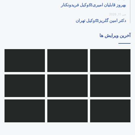
بهروز قابلیان امیری⚖️وکیل فریدونکنار
می 11, 2026
دکتر امین گلریز⚖️وکیل تهران
آخرین ویرایش ها