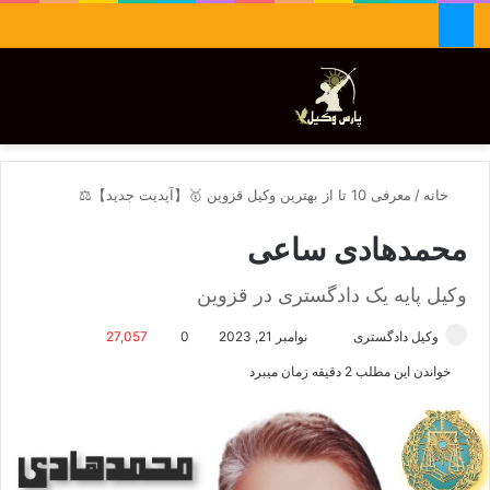
جستجو برای
تغییر پوسته
منو
خانه
/
معرفی 10 تا از بهترین وکیل قزوین 🥇【آپدیت جدید】⚖️
محمدهادی ساعی
وکیل پایه یک دادگستری در قزوین
وکیل دادگستری
ا
نوامبر 21, 2023
0
27,057
ر
خواندن این مطلب 2 دقیقه زمان میبرد
س
ا
ل
ا