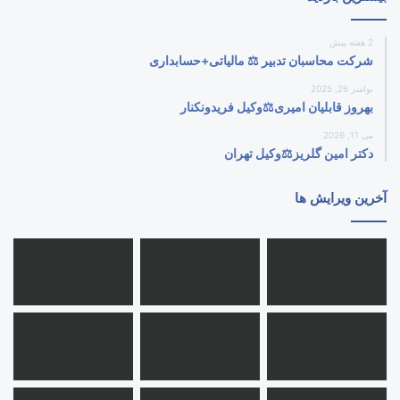
2 هفته پیش
شرکت محاسبان تدبیر ⚖️ مالیاتی+حسابداری
نوامبر 26, 2025
بهروز قابلیان امیری⚖️وکیل فریدونکنار
می 11, 2026
دکتر امین گلریز⚖️وکیل تهران
آخرین ویرایش ها