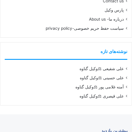
Contact us
پارس وکیل
درباره ما- About us
سیاست حفظ حریم خصوصی-privacy policy
نوشته‌های تازه
علی شفیعی ⚖️وکیل گناوه
علی حسینی ⚖️وکیل گناوه
آمنه غلامی پور ⚖️وکیل گناوه
علی قیصری ⚖️وکیل گناوه
بیشترین بازدید