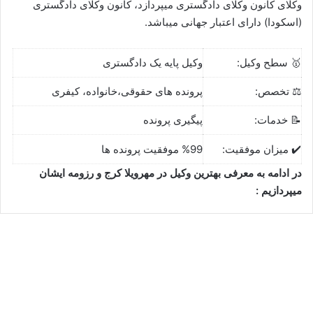
وکلای کانون وکلای دادگستری میپردازد، کانون وکلای دادگستری
(اسکودا) دارای اعتبار جهانی میباشد.
🥇 سطح وکیل:
وکیل پایه یک دادگستری
⚖️ تخصص:
پرونده های حقوقی،خانواده، کیفری
📝 خدمات:
پیگیری پرونده
✔️ میزان موفقیت:
%99 موفقیت پرونده ها
در ادامه به معرفی بهترین وکیل در مهرویلا کرج و رزومه ایشان
میپردازیم :
وحید ضیایی⚖️وکیل کرج
سپتامبر 13, 2023
6
453,068