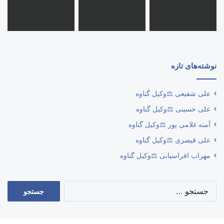
نوشته‌های تازه
علی شفیعی ⚖️وکیل گناوه
علی حسینی ⚖️وکیل گناوه
آمنه غلامی پور ⚖️وکیل گناوه
علی قیصری ⚖️وکیل گناوه
مهراب افراسیابی ⚖️وکیل گناوه
جستجو
برای: