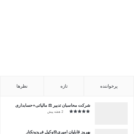
پرخواننده
تازه
نظرها
شرکت محاسبان تدبیر ⚖️ مالیاتی+حسابداری
2 هفته پیش
بهروز قابلیان امیری⚖️وکیل فریدونکنار