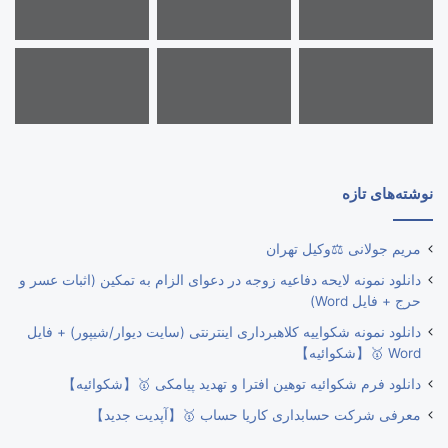
نوشته‌های تازه
مریم جولانی ⚖️وکیل تهران
دانلود نمونه لایحه دفاعیه زوجه در دعوای الزام به تمکین (اثبات عسر و
حرج + فایل Word)
دانلود نمونه شکواییه کلاهبرداری اینترنتی (سایت دیوار/شیپور) + فایل
Word 🥇【شکوائیه】
دانلود فرم شکوائیه توهین افترا و تهدید پیامکی 🥇【شکوائیه】
معرفی شرکت حسابداری کاریا حساب 🥇【آپدیت جدید】