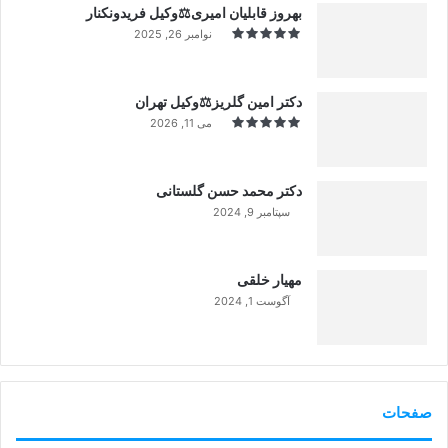
بهروز قابلیان امیری⚖️وکیل فریدونکنار
نوامبر 26, 2025
دکتر امین گلریز⚖️وکیل تهران
می 11, 2026
دکتر محمد حسن گلستانی
سپتامبر 9, 2024
99%
مهیار خلقی
آگوست 1, 2024
99%
صفحات