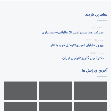
بیشترین بازدید
1 هفته پیش
شرکت محاسبان تدبیر ⚖️ مالیاتی+حسابداری
نوامبر 26, 2025
بهروز قابلیان امیری⚖️وکیل فریدونکنار
می 11, 2026
دکتر امین گلریز⚖️وکیل تهران
آخرین ویرایش ها