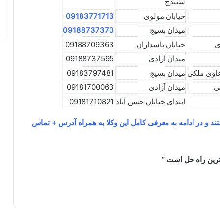
سنندج
خیابان مولوی
09183771713
میدان بسیج
09188737370
ی
خیابان پاسداران
09188709363
میدان آزادی
09188737595
دعاوی ملکی
میدان بسیج
09183797481
ی
میدان آزادی
09181700063
ابتدای خیابان حسن آباد
09181710821
د و در ادامه به معرفی کامل این وکلا به همراه آدرس + تماس
هترین راه حل است “