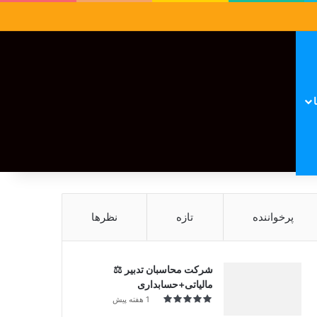
سایدبار
نوشته تصادفی
تغییر پوسته
نوشته تصادفی
پرخواننده
تازه
نظرها
شرکت محاسبان تدبیر ⚖️
مالیاتی+حسابداری
1 هفته پیش