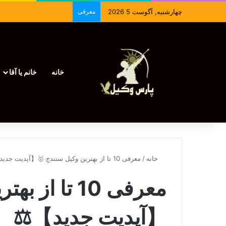
چهارشنبه, آگوست 5 2026
معرفی
خانه
خانم یا آقا
خانه
/
معرفی 10 تا از بهترین وکیل سنندج 🥇【آپدیت جدید】⚖️
معرفی 10 تا 
【آپدیت جدید】⚖️