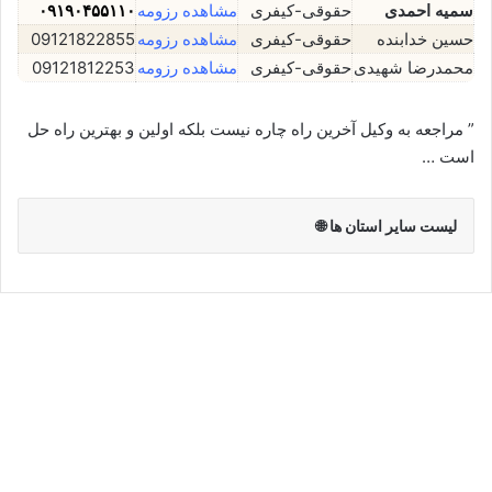
سمیه احمدی
حقوقی-کیفری
مشاهده رزومه
۰۹۱۹۰۴۵۵۱۱۰
حسین خدابنده
حقوقی-کیفری
مشاهده رزومه
09121822855
محمدرضا شهیدی
حقوقی-کیفری
مشاهده رزومه
09121812253
” مراجعه به وکیل آخرین راه چاره نیست بلکه اولین و بهترین راه حل
است …
لیست سایر استان ها 🌐
زهرا سبزی⚖️وکیل قزوین
نوامبر 20, 2023
32
333,414