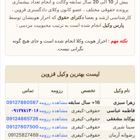
بیش از
10
الی
20
سال سابقه وکالت و انجام تعداد بیشماری
پرونده حقوقی مختلف ، عضو کانون وکلای دادگستری قزوین ،
کارشناسی ارشد و بعضا
دکترای حقوق
که احراز هویتشان توسط
پارس وکیل
انجام شده است به ترتیب محبوبیت مردمی :
نکته مهم :
احراز هویت وکلا انجام شده است و جای هیچ گونه
نگرانی نیست.
لیست بهترین وکیل قزوین
نام وکیل
تخصص
رزومه
تماس
زهرا سبزی
16+ سال سابقه
مشاهده رزومه
09127860597
فاطمه عباسی
حقوقی-کیفری
مشاهده رزومه
۰۹۱۲۷۸۱۳۰۱۶
یوکابد مشفقی
حقوقی-کیفری
مشاهده رزومه
09124865726
سینا شیری
حقوقی-کیفری
مشاهده رزومه
09127807500
رضوانه آرمان
حقوقی-کیفری
مشاهده رزومه
09125827469