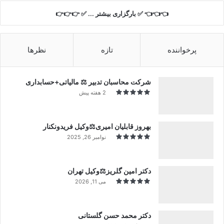
👈👈👈 ✅ بارگزاری بیشتر ... ✅ 👉👉👉
پرخواننده
تازه
نظرها
شرکت محاسبان تدبیر ⚖️ مالیاتی+حسابداری
2 هفته پیش
بهروز قابلیان امیری⚖️وکیل فریدونکنار
نوامبر 26, 2025
دکتر امین گلریز⚖️وکیل تهران
می 11, 2026
دکتر محمد حسن گلستانی