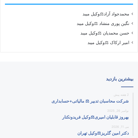
محمدجواد آزاد⚖️وکیل میبد
نگین پوری منشاد ⚖️وکیل میبد
حسن محمدیان ⚖️وکیل میبد
امیر ارکاک ⚖️وکیل میبد
بیشترین بازدید
2 هفته پیش
شرکت محاسبان تدبیر ⚖️ مالیاتی+حسابداری
نوامبر 26, 2025
بهروز قابلیان امیری⚖️وکیل فریدونکنار
می 11, 2026
دکتر امین گلریز⚖️وکیل تهران