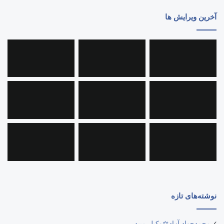
آخرین ویرایش ها
نوشته‌های تازه
محمدجواد آزاد⚖️وکیل میبد