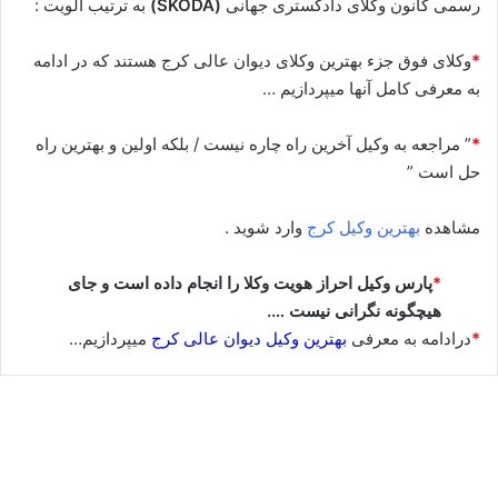
رسمی کانون وکلای دادگستری جهانی
(SKODA)
به ترتیب الویت :
*
وکلای فوق جزء بهترین وکلای دیوان عالی کرج هستند که در ادامه
به معرفی کامل آنها میپردازیم …
*
” مراجعه به وکیل آخرین راه چاره نیست / بلکه اولین و بهترین راه
حل است ”
مشاهده
بهترین وکیل کرج
وارد شوید .
*
پارس وکیل احراز هویت وکلا را انجام داده است و جای
هیچگونه نگرانی نیست ….
*
درادامه به معرفی
بهترین وکیل دیوان عالی کرج
میپردازیم…
وحید ضیایی⚖️وکیل کرج
سپتامبر 13, 2023
6
453,067