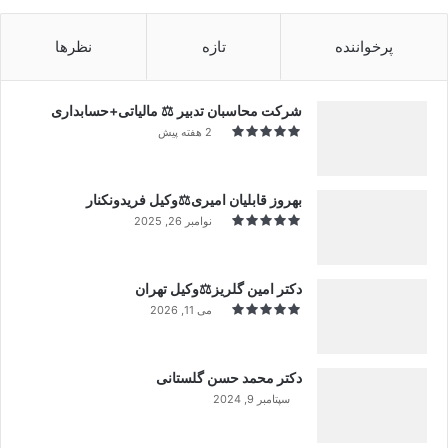
پرخواننده
تازه
نظرها
شرکت محاسبان تدبیر ⚖️ مالیاتی+حسابداری
2 هفته پیش
بهروز قابلیان امیری⚖️وکیل فریدونکنار
نوامبر 26, 2025
دکتر امین گلریز⚖️وکیل تهران
می 11, 2026
دکتر محمد حسن گلستانی
سپتامبر 9, 2024
99%