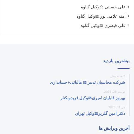
علی حسینی ⚖️وکیل گناوه
آمنه غلامی پور ⚖️وکیل گناوه
علی قیصری ⚖️وکیل گناوه
بیشترین بازدید
2 هفته پیش
شرکت محاسبان تدبیر ⚖️ مالیاتی+حسابداری
نوامبر 26, 2025
بهروز قابلیان امیری⚖️وکیل فریدونکنار
می 11, 2026
دکتر امین گلریز⚖️وکیل تهران
آخرین ویرایش ها