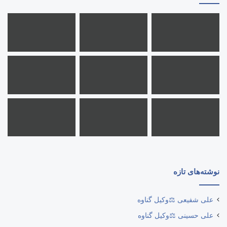
نوشته‌های تازه
علی شفیعی ⚖️وکیل گناوه
علی حسینی ⚖️وکیل گناوه