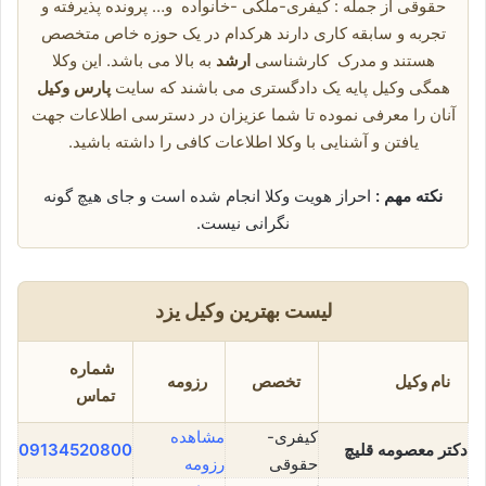
حقوقی از جمله : کیفری-ملکی -خانواده و… پرونده پذیرفته و
تجربه و سابقه کاری دارند هرکدام در یک حوزه خاص متخصص
هستند و مدرک کارشناسی
ارشد
به بالا می باشد. این وکلا
همگی وکیل پایه یک دادگستری می باشند که سایت
پارس وکیل
آنان را معرفی نموده تا شما عزیزان در دسترسی اطلاعات جهت
یافتن و آشنایی با وکلا اطلاعات کافی را داشته باشید.
نکته مهم :
احراز هویت وکلا انجام شده است و جای هیچ گونه
نگرانی نیست.
لیست بهترین وکیل یزد
شماره
نام وکیل
تخصص
رزومه
تماس
کیفری-
مشاهده
دکتر معصومه قلیچ
09134520800
حقوقی
رزومه