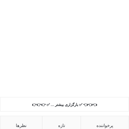
👈👈👈 ✅ بارگزاری بیشتر ... ✅ 👉👉👉
پرخواننده
تازه
نظرها