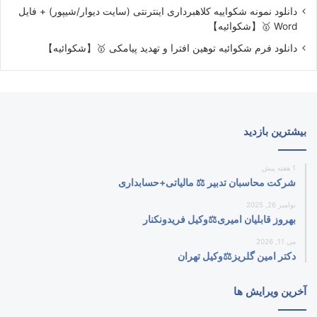
دانلود نمونه شکواییه کلاهبرداری اینترنتی (سایت دیوار/شیپور) + فایل
Word 🥇【شکوائیه】
دانلود فرم شکوائیه توهین افترا و تهدید پیامکی 🥇【شکوائیه】
بیشترین بازدید
1 هفته پیش
شرکت محاسبان تدبیر ⚖️ مالیاتی+حسابداری
نوامبر 26, 2025
بهروز قابلیان امیری⚖️وکیل فریدونکنار
می 11, 2026
دکتر امین گلریز⚖️وکیل تهران
آخرین ویرایش ها