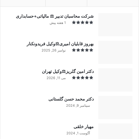
شرکت محاسبان تدبیر ⚖️ مالیاتی+حسابداری
1 هفته پیش
بهروز قابلیان امیری⚖️وکیل فریدونکنار
نوامبر 26, 2025
دکتر امین گلریز⚖️وکیل تهران
می 11, 2026
دکتر محمد حسن گلستانی
سپتامبر 9, 2024
99%
مهیار خلقی
آگوست 1, 2024