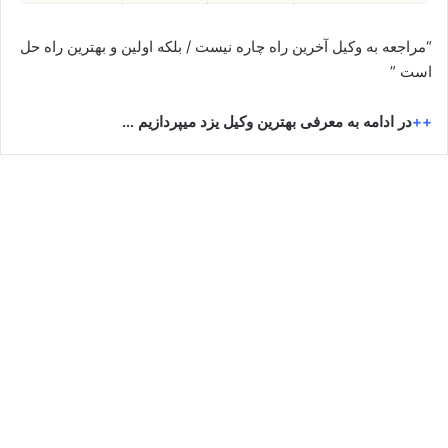
“مراجعه به وکیل آخرین راه چاره نیست / بلکه اولین و بهترین راه حل
است ”
++
در ادامه به معرفی بهترین وکیل یزد میپردازیم …
سید حسن موسوی
آوریل 16, 2024
4
18,975