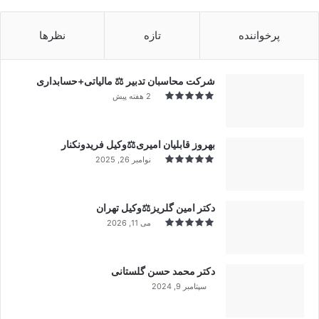
پرخواننده
تازه
نظرها
شرکت محاسبان تدبیر ⚖️ مالیاتی+حسابداری
2 هفته پیش
بهروز قابلیان امیری⚖️وکیل فریدونکنار
نوامبر 26, 2025
دکتر امین گلریز⚖️وکیل تهران
می 11, 2026
دکتر محمد حسن گلستانی
سپتامبر 9, 2024
99%