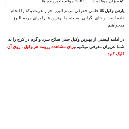
✔️ میزان موفقیت:
%99 موفقیت پرونده ها
پارس وکیل ⚖
حامی حقوقی مردم البرز احراز هویت وکلا را انجام
داده است و جای نگرانی نیست، ما بهترین ها را برای مردم البرز
میخواهیم.
در ادامه لیستی از بهترین وکیل حمل سلاح سرد و گرم در کرج را به
شما عزیزان معرفی میکنیم،
برای مشاهده رزومه هر وکیل ، روی آن
کلیک کنید…
وحید ضیایی⚖️وکیل کرج
سپتامبر 13, 2023
6
453,068