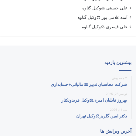
علی حسینی ⚖️وکیل گناوه
آمنه غلامی پور ⚖️وکیل گناوه
علی قیصری ⚖️وکیل گناوه
بیشترین بازدید
2 هفته پیش
شرکت محاسبان تدبیر ⚖️ مالیاتی+حسابداری
نوامبر 26, 2025
بهروز قابلیان امیری⚖️وکیل فریدونکنار
می 11, 2026
دکتر امین گلریز⚖️وکیل تهران
آخرین ویرایش ها