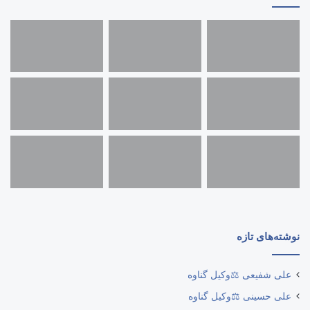
نوشته‌های تازه
علی شفیعی ⚖️وکیل گناوه
علی حسینی ⚖️وکیل گناوه