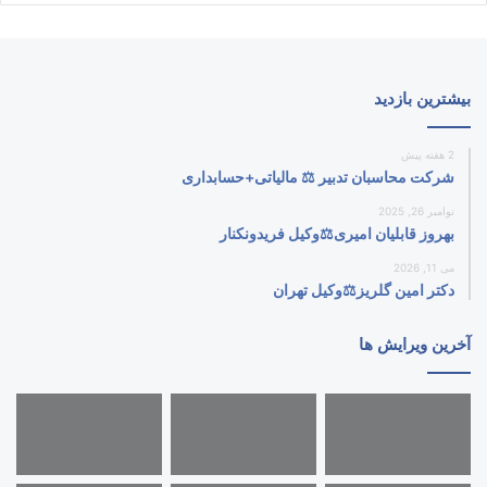
بیشترین بازدید
2 هفته پیش
شرکت محاسبان تدبیر ⚖️ مالیاتی+حسابداری
نوامبر 26, 2025
بهروز قابلیان امیری⚖️وکیل فریدونکنار
می 11, 2026
دکتر امین گلریز⚖️وکیل تهران
آخرین ویرایش ها