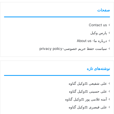
صفحات
Contact us
پارس وکیل
درباره ما- About us
سیاست حفظ حریم خصوصی-privacy policy
نوشته‌های تازه
علی شفیعی ⚖️وکیل گناوه
علی حسینی ⚖️وکیل گناوه
آمنه غلامی پور ⚖️وکیل گناوه
علی قیصری ⚖️وکیل گناوه