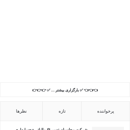
👈👈👈 ✅ بارگزاری بیشتر ... ✅ 👉👉👉
پرخواننده
تازه
نظرها
شرکت محاسبان تدبیر ⚖️ مالیاتی+حسابداری