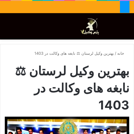
جستجو برای
تغییر پوسته
منو
خانه
/
بهترین وکیل لرستان ⚖️ نابغه های وکالت در 1403
بهترین وکیل لرستان ⚖️
نابغه های وکالت در
1403