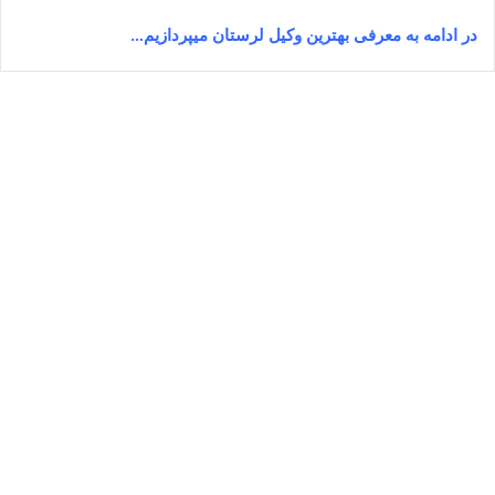
در ادامه به معرفی بهترین وکیل لرستان میپردازیم…
دکتر محمدعلی رستمی⚖️وکیل خرم
آباد
نوامبر 3, 2025
0
133,476