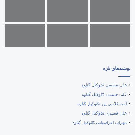
نوشته‌های تازه
علی شفیعی ⚖️وکیل گناوه
علی حسینی ⚖️وکیل گناوه
آمنه غلامی پور ⚖️وکیل گناوه
علی قیصری ⚖️وکیل گناوه
مهراب افراسیابی ⚖️وکیل گناوه