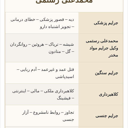
دیه – قصور پزشکی – خطای درمانی
جرایم پزشکی
– تجویز اشتباه دارو
محمدعلی رستمی
شیشه – تریاک – هروئین – روانگردان
وکیل جرایم مواد
– گل – متادون
مخدر
قتل عمد و غیرعمد – آدم ربایی –
جرایم سنگین
اسیدپاشی
کلاهبرداری ملکی – مالی – اینترنتی
کلاهبرداری
– فیشینگ
تجاوز – روابط نامشروع – آزار
جرایم جنسی
جنسی