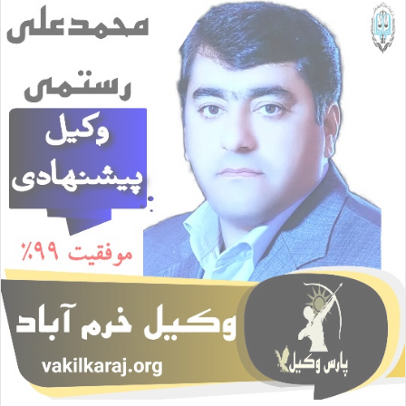
ا
ل
ا
ی
م
ی
ل