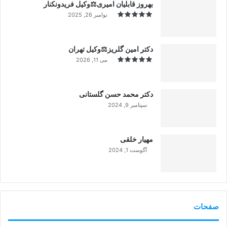
بهروز قابلیان امیری⚖️وکیل فریدونکنار
نوامبر 26, 2025
دکتر امین گلریز⚖️وکیل تهران
می 11, 2026
دکتر محمد حسن گلستانی
سپتامبر 9, 2024
99%
مهیار خلقی
آگوست 1, 2024
99%
صفحات