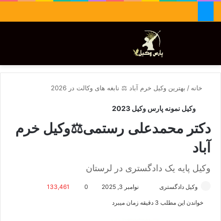
جستجو برای
تغییر پوسته
منو
خانه
/
بهترین وکیل خرم آباد ⚖️ نابغه های وکالت در 2026
وکیل نمونه پارس وکیل 2023
دکتر محمدعلی رستمی⚖️وکیل خرم
آباد
وکیل پایه یک دادگستری در لرستان
وکیل دادگستری
ا
نوامبر 3, 2025
0
133,461
ر
خواندن این مطلب 3 دقیقه زمان میبرد
س