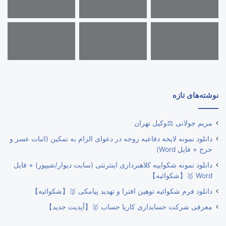
نوشته‌های تازه
مریم جولانی ⚖️وکیل تهران
دانلود نمونه لایحه دفاعیه زوجه در دعوای الزام به تمکین (اثبات عسر و
حرج + فایل Word)
دانلود نمونه شکواییه کلاهبرداری اینترنتی (سایت دیوار/شیپور) + فایل
Word 🥇【شکوائیه】
دانلود فرم شکوائیه توهین افترا و تهدید پیامکی 🥇【شکوائیه】
معرفی شرکت حسابداری کاریا حساب 🥇【آپدیت جدید】