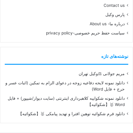
Contact us
پارس وکیل
درباره ما- About us
سیاست حفظ حریم خصوصی-privacy policy
نوشته‌های تازه
مریم جولانی ⚖️وکیل تهران
دانلود نمونه لایحه دفاعیه زوجه در دعوای الزام به تمکین (اثبات عسر و
حرج + فایل Word)
دانلود نمونه شکواییه کلاهبرداری اینترنتی (سایت دیوار/شیپور) + فایل
Word 🥇【شکوائیه】
دانلود فرم شکوائیه توهین افترا و تهدید پیامکی 🥇【شکوائیه】