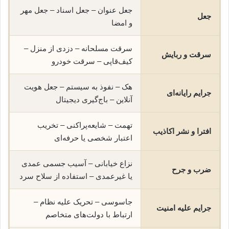
جعل عنوان – جعل اسناد – جعل مهر
جعل
و امضا
سرقت مسلحانه – دزدی از منزل –
سرقت و ربایش
کیف‌قاپی – سرقت خودرو
هک – نفوذ به سیستم – جعل هویت
جرایم رایانه‌ای
آنلاین – باج‌گیری دیجیتال
تهمت – شایعه‌پراکنی – تخریب
افترا و نشر اکاذیب
اعتبار شخصی یا حرفه‌ای
نزاع خیابانی – آسیب جسمی عمدی
ضرب و جرح
یا غیرعمدی – استفاده از سلاح سرد
جاسوسی – تحریک علیه نظام –
جرایم علیه امنیت
ارتباط با دولت‌های متخاصم