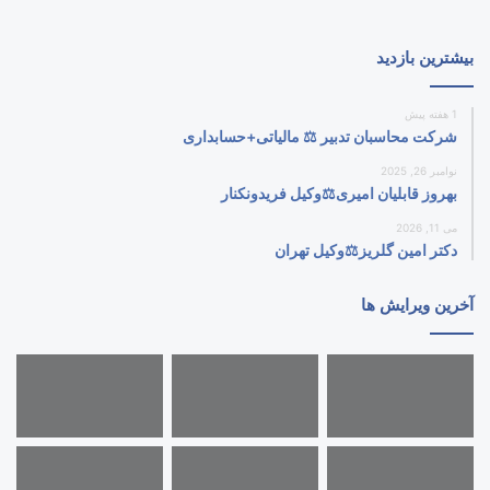
بیشترین بازدید
1 هفته پیش
شرکت محاسبان تدبیر ⚖️ مالیاتی+حسابداری
نوامبر 26, 2025
بهروز قابلیان امیری⚖️وکیل فریدونکنار
می 11, 2026
دکتر امین گلریز⚖️وکیل تهران
آخرین ویرایش ها