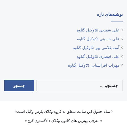
نوشته‌های تازه
علی شفیعی ⚖️وکیل گناوه
علی حسینی ⚖️وکیل گناوه
آمنه غلامی پور ⚖️وکیل گناوه
علی قیصری ⚖️وکیل گناوه
مهراب افراسیابی ⚖️وکیل گناوه
جستجو
برای:
⭐تمام حقوق این سایت متعلق به گروه وکلای پارس وکیل است⭐
⭐معرفی بهترین های کانون وکلای دادگستری کرج⭐