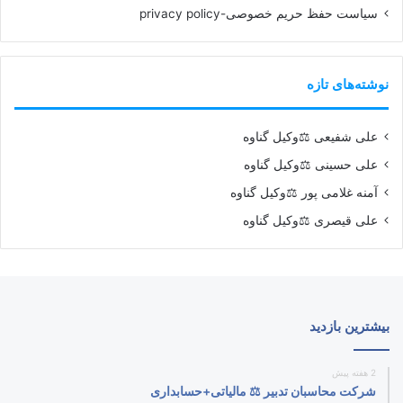
سیاست حفظ حریم خصوصی-privacy policy
نوشته‌های تازه
علی شفیعی ⚖️وکیل گناوه
علی حسینی ⚖️وکیل گناوه
آمنه غلامی پور ⚖️وکیل گناوه
علی قیصری ⚖️وکیل گناوه
بیشترین بازدید
2 هفته پیش
شرکت محاسبان تدبیر ⚖️ مالیاتی+حسابداری