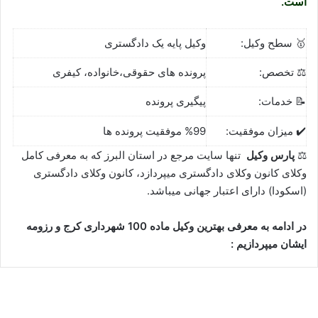
است.
🥇 سطح وکیل:
وکیل پایه یک دادگستری
⚖️ تخصص:
پرونده های حقوقی،خانواده، کیفری
📝 خدمات:
پیگیری پرونده
✔️ میزان موفقیت:
%99 موفقیت پرونده ها
⚖
پارس وکیل
تنها سایت مرجع در استان البرز که به معرفی کامل
وکلای کانون وکلای دادگستری میپردازد، کانون وکلای دادگستری
(اسکودا) دارای اعتبار جهانی میباشد.
در ادامه به معرفی بهترین وکیل ماده 100 شهرداری کرج و رزومه
ایشان میپردازیم :
وحید ضیایی⚖️وکیل کرج