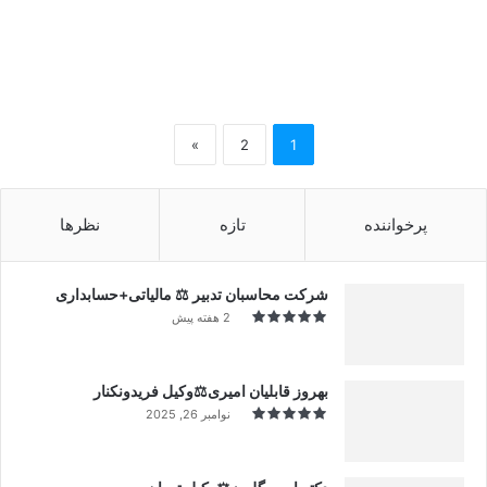
»
2
1
پرخواننده
تازه
نظرها
شرکت محاسبان تدبیر ⚖️ مالیاتی+حسابداری
2 هفته پیش
بهروز قابلیان امیری⚖️وکیل فریدونکنار
نوامبر 26, 2025