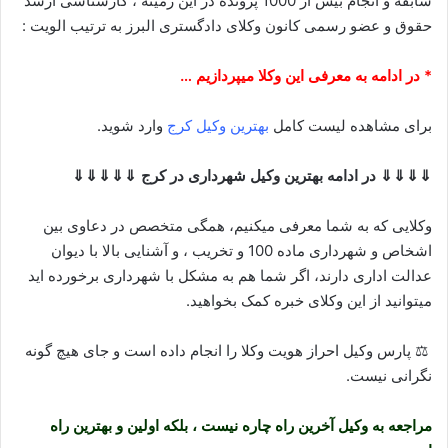
سابقه و انجام بیش از 1000 پرونده در این زمینه ، کارشناسی ارشد
حقوق و عضو رسمی کانون وکلای دادگستری البرز به ترتیب الویت :
* در ادامه به معرفی این وکلا میپردازیم …
برای مشاهده لیست کامل
بهترین وکیل کرج
وارد شوید.
⇓⇓⇓⇓ در ادامه بهترین وکیل شهرداری در کرج ⇓⇓⇓⇓⇓
وکلایی که به شما معرفی میکنیم، همگی متخصص در دعاوی بین
اشخاص و شهرداری ماده 100 و تخریب ، و آشنایی بالا با دیوان
عدالت اداری دارند، اگر شما هم به مشکل با شهرداری برخورده اید
میتوانید از این وکلای خبره کمک بخواهید.
⚖️ پارس وکیل احراز هویت وکلا را انجام داده است و جای هیچ گونه
نگرانی نیست.
مراجعه به وکیل آخرین راه چاره نیست ، بلکه اولین و بهترین راه