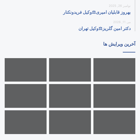
نوامبر 26, 2025
بهروز قابلیان امیری⚖️وکیل فریدونکنار
می 11, 2026
دکتر امین گلریز⚖️وکیل تهران
آخرین ویرایش ها