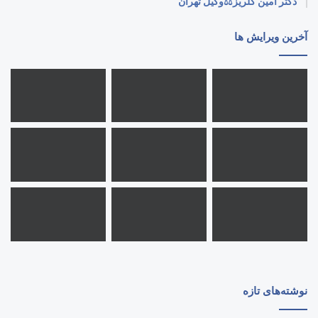
دکتر امین گلریز⚖️وکیل تهران
آخرین ویرایش ها
نوشته‌های تازه