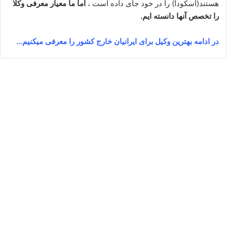
هستند(اسکودا) را در خود جای داده است ،
اما ما معیار معرفی وکلا
را تخصص آنها دانسته ایم.
در ادامه بهترین وکیل برای ایرانیان خارج کشور را معرفی میکنیم…
فاطمه جبار آبادی⚖️وکیل کرج
آگوست 9, 2023
5
144,917