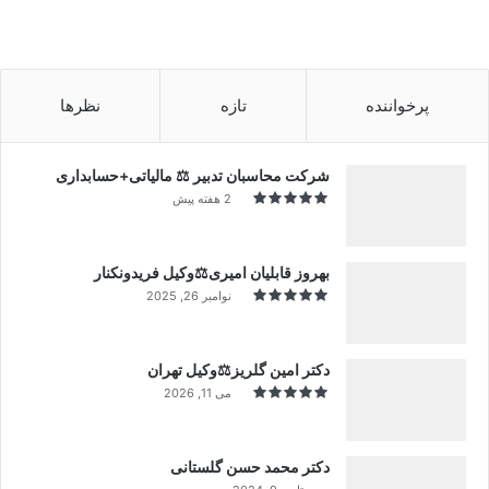
پرخواننده
تازه
نظرها
شرکت محاسبان تدبیر ⚖️ مالیاتی+حسابداری
2 هفته پیش
بهروز قابلیان امیری⚖️وکیل فریدونکنار
نوامبر 26, 2025
دکتر امین گلریز⚖️وکیل تهران
می 11, 2026
دکتر محمد حسن گلستانی