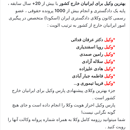
بهترین وکیل برای ایرانیان خارج کشور
با بیش از
20+
سال سابقه ،
پایه یک دادگستری و انجام بیش از
1000
پرونده حقوقی ، عضو
رسمی کانون وکلای دادگستری ایران (اسکودا) متخصص در پیگیری
امور ایرانیان خارج از کشور به ترتیب الویت :
*وکیل
دکتر عرفان فدائی
*وکیل
رویا اسفندیاری
*وکیل
رامین صمدی
*وکیل
سلاله آزادی
*وکیل
هادی علیزاده
*وکیل
فاطمه جبار آبادی
*وکیل
فریبا تیموری و…
جزء بهترین وکلای پیشنهادی پارس وکیل برای ایرانیان خارج
کشور است .
پارس وکیل احراز هویت وکلا را انجام داده است و جای هیچ
گونه نگرانی نیست!
شما میتوانید رزومه کامل وکلا به همراه شماره پروانه وکالت آنها را
رویت کنید .