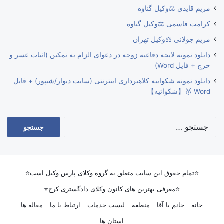
مریم قایدی ⚖️وکیل گناوه
کرامت قاسمی ⚖️وکیل گناوه
مریم جولانی ⚖️وکیل تهران
دانلود نمونه لایحه دفاعیه زوجه در دعوای الزام به تمکین (اثبات عسر و
حرج + فایل Word)
دانلود نمونه شکواییه کلاهبرداری اینترنتی (سایت دیوار/شیپور) + فایل
Word 🥇【شکوائیه】
جستجو
برای:
⭐تمام حقوق این سایت متعلق به گروه وکلای پارس وکیل است⭐
⭐معرفی بهترین های کانون وکلای دادگستری کرج⭐
خانه
خانم یا آقا
منطقه
لیست خدمات
ارتباط با ما
مقاله ها
استان ها