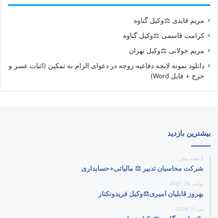
مریم قایدی ⚖️وکیل گناوه
کرامت قاسمی ⚖️وکیل گناوه
مریم جولانی ⚖️وکیل تهران
دانلود نمونه لایحه دفاعیه زوجه در دعوای الزام به تمکین (اثبات عسر و
حرج + فایل Word)
بیشترین بازدید
2 هفته پیش
شرکت محاسبان تدبیر ⚖️ مالیاتی+حسابداری
نوامبر 26, 2025
بهروز قابلیان امیری⚖️وکیل فریدونکنار
می 11, 2026