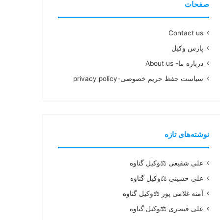
صفحات
Contact us
پارس وکیل
درباره ما- About us
سیاست حفظ حریم خصوصی-privacy policy
نوشته‌های تازه
علی شفیعی ⚖️وکیل گناوه
علی حسینی ⚖️وکیل گناوه
آمنه غلامی پور ⚖️وکیل گناوه
علی قیصری ⚖️وکیل گناوه