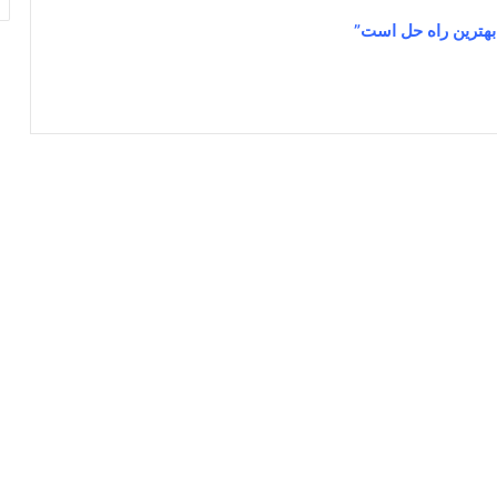
 بهترین راه حل است”
ابوذر احمدی
جولای 13, 2024
1
20,234