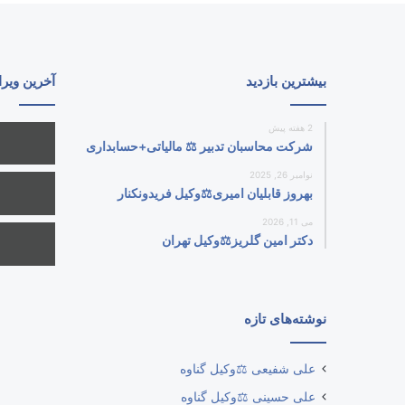
بیشترین بازدید
آخرین ویر
2 هفته پیش
شرکت محاسبان تدبیر ⚖️ مالیاتی+حسابداری
نوامبر 26, 2025
بهروز قابلیان امیری⚖️وکیل فریدونکنار
می 11, 2026
دکتر امین گلریز⚖️وکیل تهران
نوشته‌های تازه
علی شفیعی ⚖️وکیل گناوه
علی حسینی ⚖️وکیل گناوه