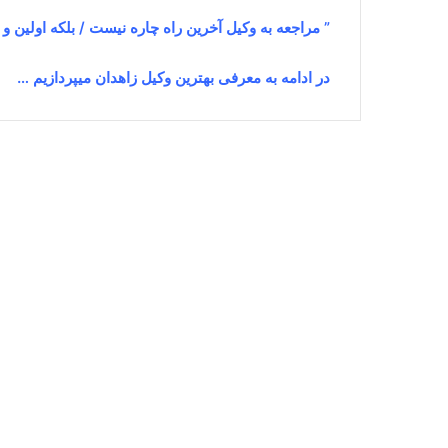
” مراجعه به وکیل آخرین راه چاره نیست / بلکه اولین و
در ادامه به معرفی بهترین وکیل زاهدان میپردازیم …
اسما حیدری⚖️وکیل زاهدان
می 12, 2026
0
44,602