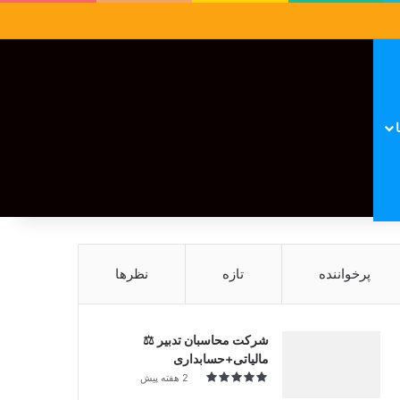
سایدبار
نوشته تصادفی
تغییر پوسته
نوشته تصادفی
پرخواننده
تازه
نظرها
شرکت محاسبان تدبیر ⚖️
مالیاتی+حسابداری
2 هفته پیش