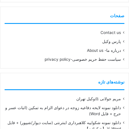
صفحات
Contact us
پارس وکیل
درباره ما- About us
سیاست حفظ حریم خصوصی-privacy policy
نوشته‌های تازه
مریم جولانی ⚖️وکیل تهران
دانلود نمونه لایحه دفاعیه زوجه در دعوای الزام به تمکین (اثبات عسر و
حرج + فایل Word)
دانلود نمونه شکواییه کلاهبرداری اینترنتی (سایت دیوار/شیپور) + فایل
Word 🥇【شکوائیه】