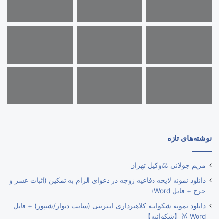
نوشته‌های تازه
مریم جولانی ⚖️وکیل تهران
دانلود نمونه لایحه دفاعیه زوجه در دعوای الزام به تمکین (اثبات عسر و
حرج + فایل Word)
دانلود نمونه شکواییه کلاهبرداری اینترنتی (سایت دیوار/شیپور) + فایل
Word 🥇【شکوائیه】