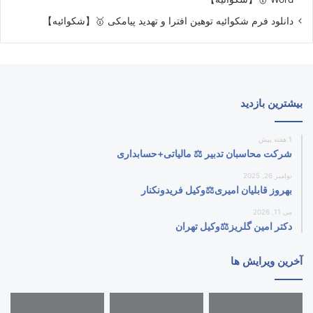
دانلود فرم شکوائیه توهین افترا و تهدید پیامکی 🥇【شکوائیه】
بیشترین بازدید
1 هفته پیش
شرکت محاسبان تدبیر ⚖️ مالیاتی+حسابداری
نوامبر 26, 2025
بهروز قابلیان امیری⚖️وکیل فریدونکنار
می 11, 2026
دکتر امین گلریز⚖️وکیل تهران
آخرین ویرایش ها