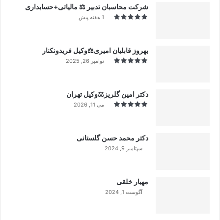
شرکت محاسبان تدبیر ⚖️ مالیاتی+حسابداری
1 هفته پیش
بهروز قابلیان امیری⚖️وکیل فریدونکنار
نوامبر 26, 2025
دکتر امین گلریز⚖️وکیل تهران
می 11, 2026
دکتر محمد حسن گلستانی
سپتامبر 9, 2024
99%
مهیار خلقی
آگوست 1, 2024
99%