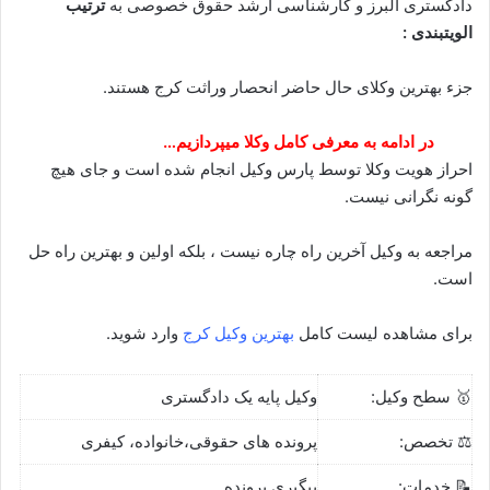
دادگستری البرز و کارشناسی ارشد حقوق خصوصی به
ترتیب
الویتبندی :
جزء بهترین وکلای حال حاضر انحصار وراثت کرج هستند.
در ادامه به معرفی کامل وکلا میپردازیم…
احراز هویت وکلا توسط پارس وکیل انجام شده است و جای هیچ
گونه نگرانی نیست.
مراجعه به وکیل آخرین راه چاره نیست ، بلکه اولین و بهترین راه حل
است.
برای مشاهده لیست کامل
بهترین وکیل کرج
وارد شوید.
🥇 سطح وکیل:
وکیل پایه یک دادگستری
⚖️ تخصص:
پرونده های حقوقی،خانواده، کیفری
📝 خدمات:
پیگیری پرونده