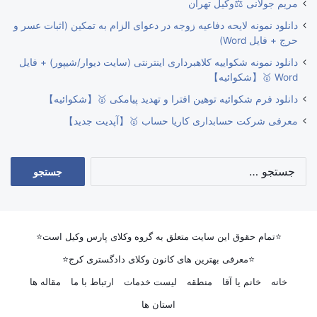
مریم جولانی ⚖️وکیل تهران
دانلود نمونه لایحه دفاعیه زوجه در دعوای الزام به تمکین (اثبات عسر و
حرج + فایل Word)
دانلود نمونه شکواییه کلاهبرداری اینترنتی (سایت دیوار/شیپور) + فایل
Word 🥇【شکوائیه】
دانلود فرم شکوائیه توهین افترا و تهدید پیامکی 🥇【شکوائیه】
معرفی شرکت حسابداری کاریا حساب 🥇【آپدیت جدید】
جستجو
برای:
⭐تمام حقوق این سایت متعلق به گروه وکلای پارس وکیل است⭐
⭐معرفی بهترین های کانون وکلای دادگستری کرج⭐
خانه
خانم یا آقا
منطقه
لیست خدمات
ارتباط با ما
مقاله ها
استان ها