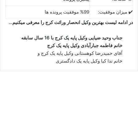
✔️ میزان موفقیت:
%99 موفقیت پرونده ها
در ادامه لیست بهترین وکیل انحصار وراثت کرج را معرفی میکنیم…
جناب وحید ضیایی وکیل پایه یک کرج
با 16 سال سابقه
خانم فاطمه جبارآبادی وکیل پایه یک کرج
آقای حمیدرضا کوهستانی وکیل پایه یک کرج و
خانم ندا کیا وکیل پایه یک دادگستری
وحید ضیایی⚖️وکیل کرج
سپتامبر 13, 2023
6
452,988