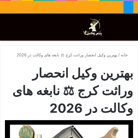
جستجو برای
تغییر پوسته
منو
خانه
/
بهترین وکیل انحصار وراثت کرج ⚖️ نابغه های وکالت در 2026
بهترین وکیل انحصار
وراثت کرج ⚖️ نابغه های
وکالت در 2026