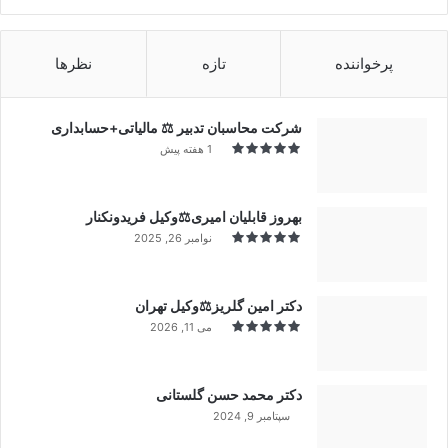
پرخواننده
تازه
نظرها
شرکت محاسبان تدبیر ⚖️ مالیاتی+حسابداری
1 هفته پیش
بهروز قابلیان امیری⚖️وکیل فریدونکنار
نوامبر 26, 2025
دکتر امین گلریز⚖️وکیل تهران
می 11, 2026
دکتر محمد حسن گلستانی
سپتامبر 9, 2024