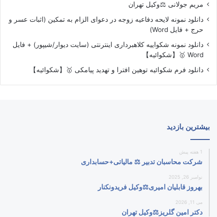
مریم جولانی ⚖️وکیل تهران
دانلود نمونه لایحه دفاعیه زوجه در دعوای الزام به تمکین (اثبات عسر و
حرج + فایل Word)
دانلود نمونه شکواییه کلاهبرداری اینترنتی (سایت دیوار/شیپور) + فایل
Word 🥇【شکوائیه】
دانلود فرم شکوائیه توهین افترا و تهدید پیامکی 🥇【شکوائیه】
بیشترین بازدید
1 هفته پیش
شرکت محاسبان تدبیر ⚖️ مالیاتی+حسابداری
نوامبر 26, 2025
بهروز قابلیان امیری⚖️وکیل فریدونکنار
می 11, 2026
دکتر امین گلریز⚖️وکیل تهران