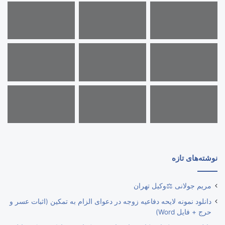
نوشته‌های تازه
مریم جولانی ⚖️وکیل تهران
دانلود نمونه لایحه دفاعیه زوجه در دعوای الزام به تمکین (اثبات عسر و
حرج + فایل Word)