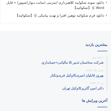
دانلود نمونه شکواییه کلاهبرداری اینترنتی (سایت دیوار/شیپور) + فایل
Word 🥇【شکوائیه】
دانلود فرم شکوائیه توهین افترا و تهدید پیامکی 🥇【شکوائیه】
بیشترین بازدید
1 هفته پیش
شرکت محاسبان تدبیر ⚖️ مالیاتی+حسابداری
نوامبر 26, 2025
بهروز قابلیان امیری⚖️وکیل فریدونکنار
می 11, 2026
دکتر امین گلریز⚖️وکیل تهران
آخرین ویرایش ها