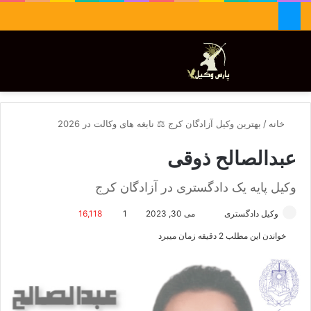
جستجو برای
تغییر پوسته
منو
خانه
/
بهترین وکیل آزادگان کرج ⚖️ نابغه های وکالت در 2026
عبدالصالح ذوقی
وکیل پایه یک دادگستری در آزادگان کرج
وکیل دادگستری
ا
می 30, 2023
1
16,118
ر
خواندن این مطلب 2 دقیقه زمان میبرد
س
ا
ل
ا