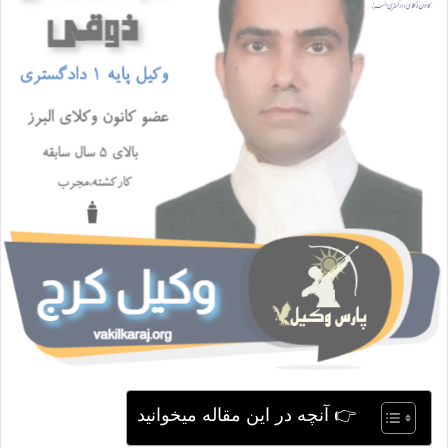
ی
م
ی
ل
👉 آنچه در این مقاله میخوانید