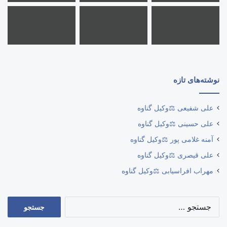
نوشته‌های تازه
علی شفیعی ⚖️وکیل گناوه
علی حسینی ⚖️وکیل گناوه
آمنه غلامی پور ⚖️وکیل گناوه
علی قیصری ⚖️وکیل گناوه
مهراب افراسیابی ⚖️وکیل گناوه
جستجو
برای: