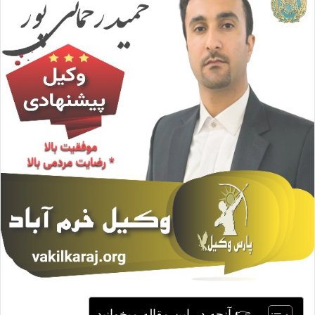
ا
ی
م
ی
ل
👉 آنچه در این مقاله میخوانید