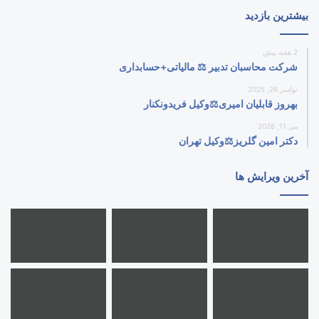
بیشترین بازدید
2 هفته پیش
شرکت محاسبان تدبیر ⚖️ مالیاتی+حسابداری
نوامبر 26, 2025
بهروز قابلیان امیری⚖️وکیل فریدونکنار
می 11, 2026
دکتر امین گلریز⚖️وکیل تهران
آخرین ویرایش ها