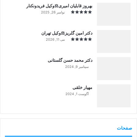
بهروز قابلیان امیری⚖️وکیل فریدونکنار
نوامبر 26, 2025
دکتر امین گلریز⚖️وکیل تهران
می 11, 2026
دکتر محمد حسن گلستانی
سپتامبر 9, 2024
99%
مهیار خلقی
آگوست 1, 2024
99%
صفحات