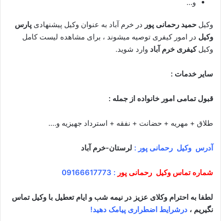
و…
وکیل
حمید رحمانی پور
در خرم آباد به عنوان وکیل پیشنهادی
پارس
وکیل
در امور کیفری توصیه میشوند ، برای مشاهده لیست کامل
وکیل
کیفری خرم آباد
وارد شوید.
سایر خدمات
:
قبول تمامی امور خانواده از جمله
:
طلاق + مهریه + حضانت + نفقه + استرداد جهیزیه و….
آدرس
وکیل رحمانی پور
:
لرستان-خرم آباد
شماره تماس وکیل
رحمانی پور
:
09166617773
لطفا به احترام وکلای عزیز در نیمه شب و ایام تعطیل با وکیل تماس
نگیریم ،
درشرایط اضطراری پیامک دهید
!