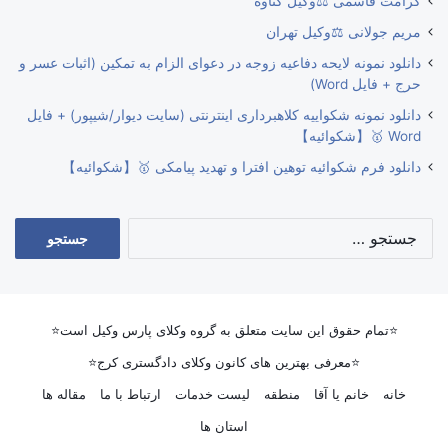
کرامت قاسمی ⚖️وکیل گناوه
مریم جولانی ⚖️وکیل تهران
دانلود نمونه لایحه دفاعیه زوجه در دعوای الزام به تمکین (اثبات عسر و
حرج + فایل Word)
دانلود نمونه شکواییه کلاهبرداری اینترنتی (سایت دیوار/شیپور) + فایل
Word 🥇【شکوائیه】
دانلود فرم شکوائیه توهین افترا و تهدید پیامکی 🥇【شکوائیه】
جستجو
برای:
⭐تمام حقوق این سایت متعلق به گروه وکلای پارس وکیل است⭐
⭐معرفی بهترین های کانون وکلای دادگستری کرج⭐
خانه
خانم یا آقا
منطقه
لیست خدمات
ارتباط با ما
مقاله ها
استان ها