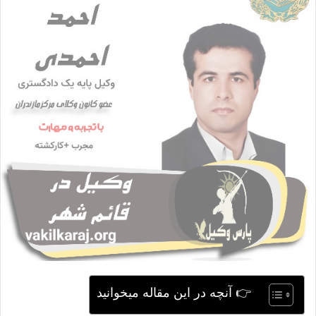
ی
م
ی
ل
👉 آنچه در این مقاله میخوانید