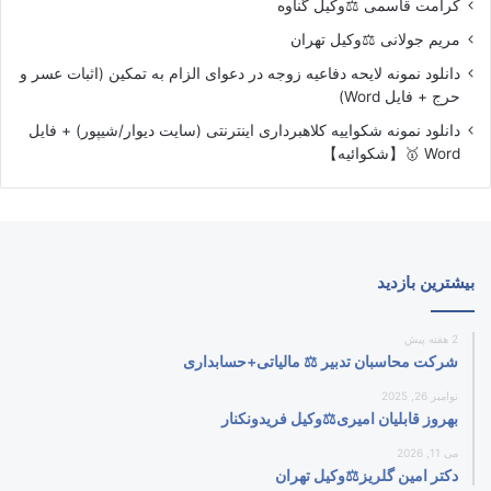
کرامت قاسمی ⚖️وکیل گناوه
مریم جولانی ⚖️وکیل تهران
دانلود نمونه لایحه دفاعیه زوجه در دعوای الزام به تمکین (اثبات عسر و
حرج + فایل Word)
دانلود نمونه شکواییه کلاهبرداری اینترنتی (سایت دیوار/شیپور) + فایل
Word 🥇【شکوائیه】
بیشترین بازدید
2 هفته پیش
شرکت محاسبان تدبیر ⚖️ مالیاتی+حسابداری
نوامبر 26, 2025
بهروز قابلیان امیری⚖️وکیل فریدونکنار
می 11, 2026
دکتر امین گلریز⚖️وکیل تهران