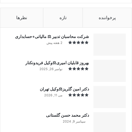
پرخواننده
تازه
نظرها
شرکت محاسبان تدبیر ⚖️ مالیاتی+حسابداری
2 هفته پیش
بهروز قابلیان امیری⚖️وکیل فریدونکنار
نوامبر 26, 2025
دکتر امین گلریز⚖️وکیل تهران
می 11, 2026
دکتر محمد حسن گلستانی
سپتامبر 9, 2024
99%