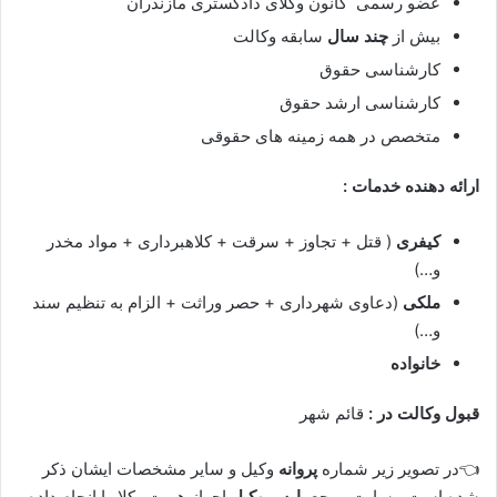
عضو رسمی کانون وکلای دادگستری مازندران
بیش از
چند سال
سابقه وکالت
کارشناسی حقوق
کارشناسی ارشد حقوق
متخصص در همه زمینه های حقوقی
ارائه دهنده خدمات :
کیفری
( قتل + تجاوز + سرقت + کلاهبرداری + مواد مخدر
و…)
ملکی
(دعاوی شهرداری + حصر وراثت + الزام به تنظیم سند
و…)
خانواده
قبول وکالت در :
قائم شهر
👈در تصویر زیر شماره
پروانه
وکیل و سایر مشخصات ایشان ذکر
شده است ، سایت مرجع
پارس وکیل
احراز هویت وکلا را انجام داده