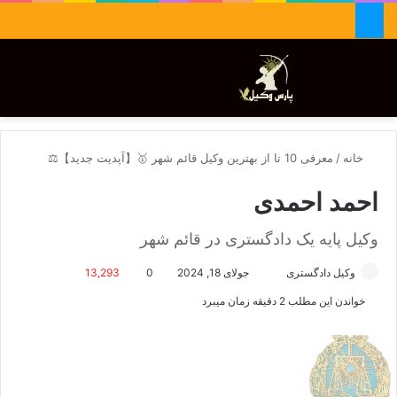
جستجو برای
تغییر پوسته
منو
خانه
/
معرفی 10 تا از بهترین وکیل قائم شهر 🥇【آپدیت جدید】⚖️
احمد احمدی
وکیل پایه یک دادگستری در قائم شهر
وکیل دادگستری
ا
جولای 18, 2024
0
13,293
ر
خواندن این مطلب 2 دقیقه زمان میبرد
س
ا
ل
ا