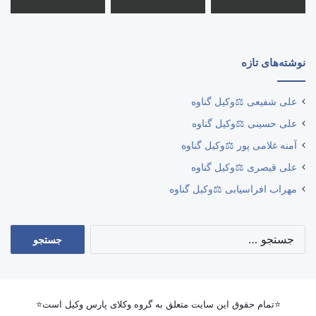
نوشته‌های تازه
علی شفیعی ⚖️وکیل گناوه
علی حسینی ⚖️وکیل گناوه
آمنه غلامی پور ⚖️وکیل گناوه
علی قیصری ⚖️وکیل گناوه
مهراب افراسیابی ⚖️وکیل گناوه
جستجو
برای:
⭐تمام حقوق این سایت متعلق به گروه وکلای پارس وکیل است⭐