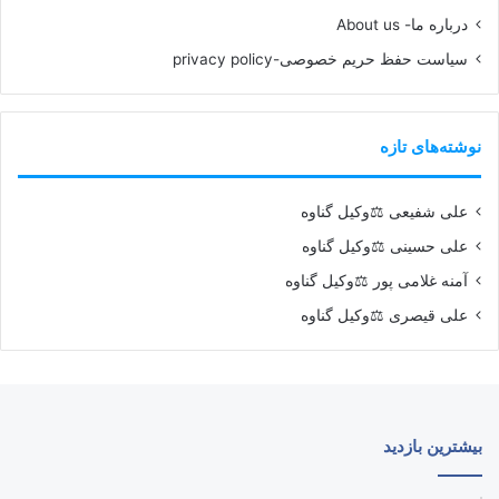
درباره ما- About us
سیاست حفظ حریم خصوصی-privacy policy
نوشته‌های تازه
علی شفیعی ⚖️وکیل گناوه
علی حسینی ⚖️وکیل گناوه
آمنه غلامی پور ⚖️وکیل گناوه
علی قیصری ⚖️وکیل گناوه
بیشترین بازدید