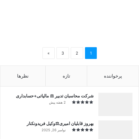
»
3
2
1
پرخواننده
تازه
نظرها
شرکت محاسبان تدبیر ⚖️ مالیاتی+حسابداری
2 هفته پیش
بهروز قابلیان امیری⚖️وکیل فریدونکنار
نوامبر 26, 2025