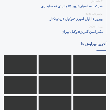
2 هفته پیش
شرکت محاسبان تدبیر ⚖️ مالیاتی+حسابداری
نوامبر 26, 2025
بهروز قابلیان امیری⚖️وکیل فریدونکنار
می 11, 2026
دکتر امین گلریز⚖️وکیل تهران
آخرین ویرایش ها