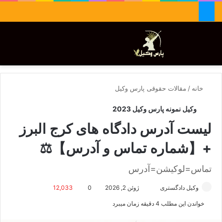
جستجو برای
تغییر پوسته
منو
خانه
/
مقالات حقوقی پارس وکیل
وکیل نمونه پارس وکیل 2023
لیست آدرس دادگاه های کرج البرز
+【شماره تماس و آدرس】⚖️
تماس=لوکیشن=آدرس
وکیل دادگستری
ا
ژوئن 2, 2026
0
12,033
ر
خواندن این مطلب 4 دقیقه زمان میبرد
س