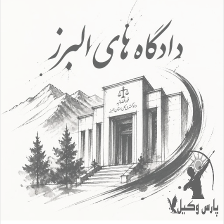
ا
ل
ا
ی
م
ی
ل