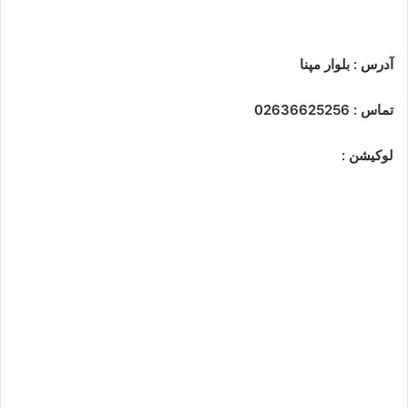
آدرس : بلوار مپنا
تماس : 02636625256
لوکیشن :