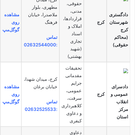
حقوقی،
مطهری، بلوار
مدنی،
دادگستری
ملاصدرا، خیابان
مشاهده
قراردادها،
شهرستان
کرج
فرهنگ
روی
املاک و
کرج
گوگل‌مپ
اسناد
(محاکم
تماس
تجاری
حقوقی)
:02632544000
(شهید
بهشتی)
تحقیقات
مقدماتی
کرج، میدان شهدا،
جرایم
دادسرای
خیابان برغان
مشاهده
عمومی،
عمومی و
کرج
روی
سرقت،
انقلاب
تماس
گوگل‌مپ
کلاهبرداری
مرکز
:02632525533
و دعاوی
استان
کیفری
دعاوی