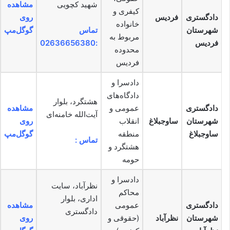
شهید کچویی
مشاهده
کیفری و
دادگستری
فردیس
روی
خانواده
شهرستان
تماس
گوگل‌مپ
مربوط به
فردیس
:02636656380
محدوده
فردیس
دادسرا و
دادگاه‌های
هشتگرد، بلوار
دادگستری
عمومی و
مشاهده
آیت‌الله خامنه‌ای
شهرستان
ساوجبلاغ
انقلاب
روی
ساوجبلاغ
منطقه
گوگل‌مپ
تماس :
هشتگرد و
حومه
دادسرا و
نظرآباد، سایت
محاکم
اداری، بلوار
دادگستری
عمومی
مشاهده
دادگستری
شهرستان
نظرآباد
(حقوقی و
روی