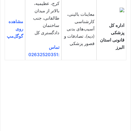
کرج، عظیمیه،
بالاتر از میدان
معاینات بالینی،
طالقانی، جنب
کارشناسی
مشاهده
اداره کل
ساختمان
آسیب‌های بدنی
روی
پزشکی
دادگستری کل
(دیه)، تصادفات و
گوگل‌مپ
قانونی استان
قصور پزشکی
البرز
تماس
:02632520351