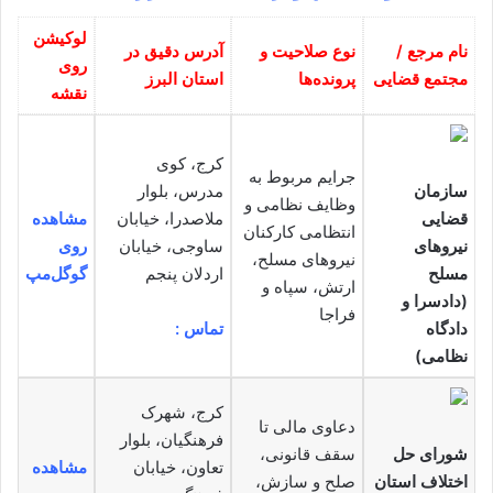
لوکیشن
نام مرجع /
نوع صلاحیت و
آدرس دقیق در
روی
مجتمع قضایی
پرونده‌ها
استان البرز
نقشه
کرج، کوی
جرایم مربوط به
سازمان
مدرس، بلوار
وظایف نظامی و
قضایی
ملاصدرا، خیابان
مشاهده
انتظامی کارکنان
نیروهای
ساوجی، خیابان
روی
نیروهای مسلح،
مسلح
اردلان پنجم
گوگل‌مپ
ارتش، سپاه و
(دادسرا و
فراجا
دادگاه
تماس :
نظامی)
کرج، شهرک
دعاوی مالی تا
فرهنگیان، بلوار
شورای حل
سقف قانونی،
تعاون، خیابان
مشاهده
اختلاف استان
صلح و سازش،