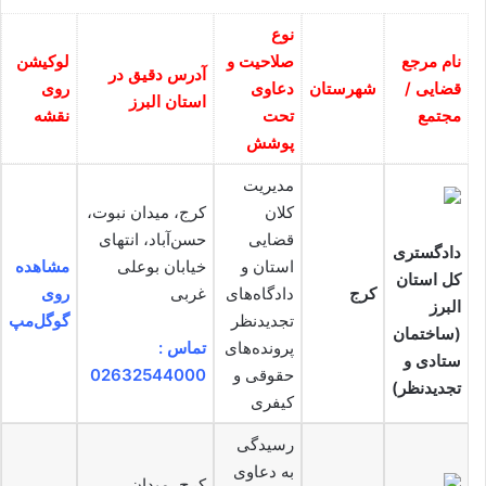
نوع
نام مرجع
صلاحیت و
لوکیشن
آدرس دقیق در
قضایی /
شهرستان
دعاوی
روی
استان البرز
مجتمع
تحت
نقشه
پوشش
مدیریت
کلان
کرج، میدان نبوت،
قضایی
حسن‌آباد، انتهای
دادگستری
استان و
خیابان بوعلی
مشاهده
کل استان
کرج
دادگاه‌های
غربی
روی
البرز
تجدیدنظر
گوگل‌مپ
(ساختمان
پرونده‌های
تماس :
ستادی و
حقوقی و
02632544000
تجدیدنظر)
کیفری
رسیدگی
به دعاوی
کرج، میدان