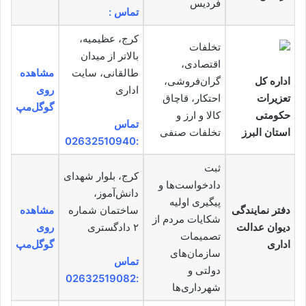
فردیس
تماس :
کرج، عظیمیه،
تخلفات
بالاتر از میدان
اقتصادی،
طالقانی، سایت
مشاهده
اداره کل
گران‌فروشی،
اداری
روی
تعزیرات
احتکار، قاچاق
گوگل‌مپ
حکومتی
کالا و ارز و
تماس
استان البرز
تخلفات صنفی
:02632510940
ثبت
کرج، بلوار شهدای
دادخواست‌ها و
دانش‌آموز،
پیگیری اولیه
دفتر نمایندگی
ساختمان شماره
مشاهده
شکایات مردم از
دیوان عدالت
۲ دادگستری
روی
تصمیمات
اداری
گوگل‌مپ
سازمان‌های
تماس
دولتی و
:02632519082
شهرداری‌ها