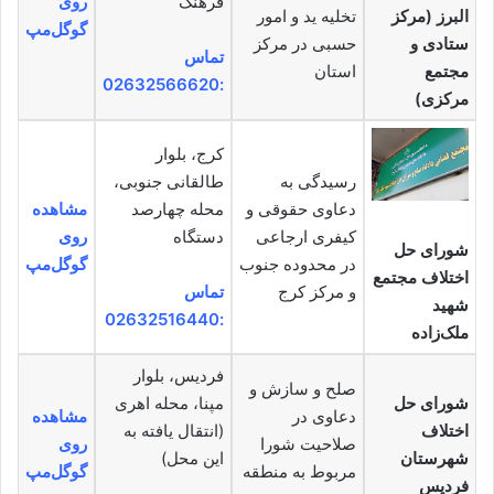
فرهنگ
روی
البرز (مرکز
تخلیه ید و امور
گوگل‌مپ
ستادی و
حسبی در مرکز
تماس
مجتمع
استان
:02632566620
مرکزی)
کرج، بلوار
رسیدگی به
طالقانی جنوبی،
دعاوی حقوقی و
محله چهارصد
مشاهده
کیفری ارجاعی
دستگاه
روی
شورای حل
در محدوده جنوب
گوگل‌مپ
اختلاف مجتمع
و مرکز کرج
تماس
شهید
:02632516440
ملک‌زاده
فردیس، بلوار
صلح و سازش و
شورای حل
مپنا، محله اهری
دعاوی در
مشاهده
اختلاف
(انتقال یافته به
صلاحیت شورا
روی
شهرستان
این محل)
مربوط به منطقه
گوگل‌مپ
فردیس