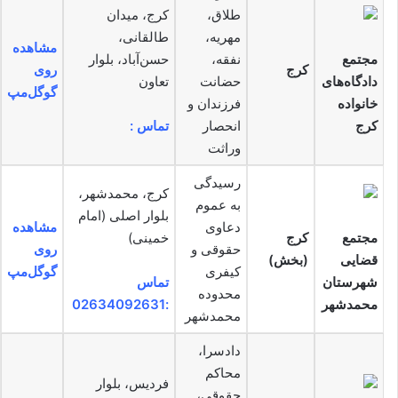
طلاق،
کرج، میدان
مهریه،
طالقانی،
مشاهده
مجتمع
نفقه،
حسن‌آباد، بلوار
کرج
روی
دادگاه‌های
حضانت
تعاون
گوگل‌مپ
خانواده
فرزندان و
کرج
انحصار
تماس :
وراثت
رسیدگی
کرج، محمدشهر،
به عموم
بلوار اصلی (امام
دعاوی
مشاهده
مجتمع
کرج
خمینی)
حقوقی و
روی
قضایی
(بخش)
کیفری
گوگل‌مپ
شهرستان
تماس
محدوده
محمدشهر
:02634092631
محمدشهر
دادسرا،
محاکم
فردیس، بلوار
حقوقی،