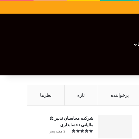
سایدبار
نوشته تصادفی
تغییر پوسته
نوشته تصادفی
پرخواننده
تازه
نظرها
شرکت محاسبان تدبیر ⚖️
مالیاتی+حسابداری
2 هفته پیش