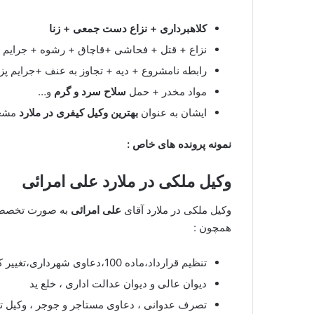
کلاهبرداری + نزاع دست جمعی + زنا
نزاع + قتل + فحاشی +قاچاق + رشوه + جرایم ای
رابطه نامشروع + دیه + تجاوز به عنف +جرایم پ
مواد مخدر + حمل
سلاح سرد و گرم
و…
ایشان به عنوان
بهترین وکیل کیفری در ملارد
مشغو
نمونه پرونده های خاص :
وکیل ملکی در ملارد
علی امرائی
وکیل ملکی در ملارد آقای
علی امرائی
به صورت تخصصی 
همچون :
تنظیم قرارداد،ماده 100،دعاوی شهرداری،تغییر کاربری اراضی
دیوان عالی و دیوان عدالت اداری ، خلع ید
تصرف عدوانی ، دعاوی مستاجر و جوجر ، وکیل ت