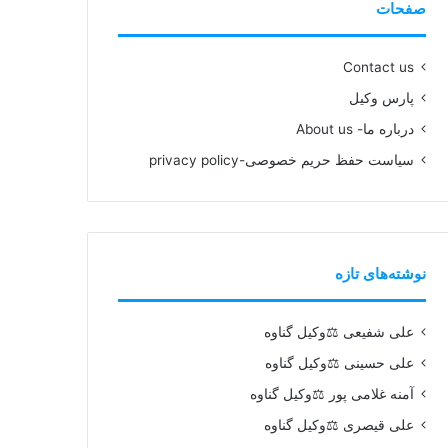
صفحات
Contact us
پارس وکیل
درباره ما- About us
سیاست حفظ حریم خصوصی-privacy policy
نوشته‌های تازه
علی شفیعی ⚖️وکیل گناوه
علی حسینی ⚖️وکیل گناوه
آمنه غلامی پور ⚖️وکیل گناوه
علی قیصری ⚖️وکیل گناوه