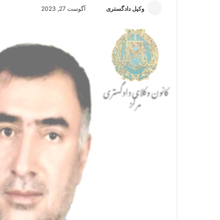
وکیل دادگستری
ا
آگوست 27, 2023
ر
س
ا
ل
ا
ی
م
ی
ل