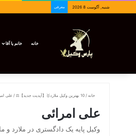
شنبه, آگوست 8 2026
معرفی
خانه
خانم یا آقا
خانه
/
10 بهترین وکیل ملارد🥇【آپدیت جدید】⚖️
/
علی امر
علی امرائی
وکیل پایه یک دادگستری در ملارد و ما