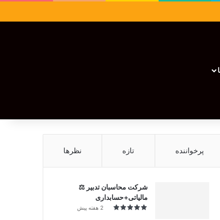
سایدبار
نوشته تصادفی
تغییر پوسته
نوشته تصادفی
پرخواننده
تازه
نظرها
شرکت محاسبان تدبیر ⚖️
مالیاتی+حسابداری
2 هفته پیش