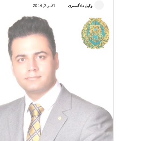
وکیل دادگستری
ا
اکتبر 2, 2024
ر
س
ا
ل
ا
ی
م
ی
ل