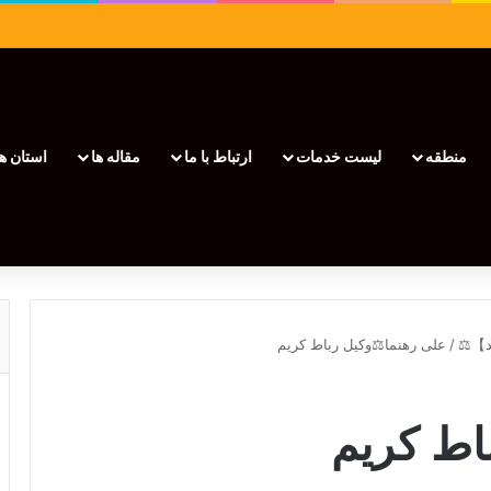
منطقه
لیست خدمات
ارتباط با ما
مقاله ها
استان ها
/
علی رهنما⚖️وکیل رباط کریم
اط کریم