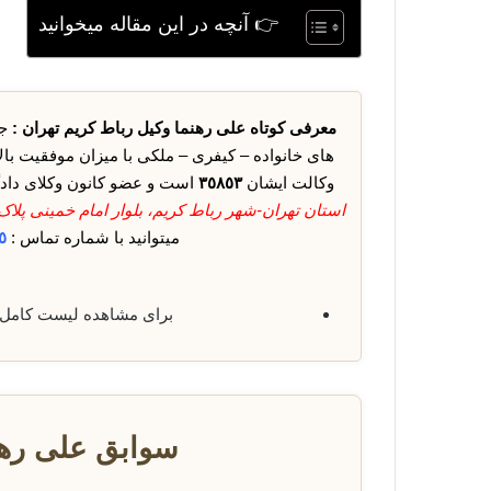
👉 آنچه در این مقاله میخوانید
معرفی کوتاه علی رهنما وکیل رباط کریم تهران :
جن
های خانواده – کیفری – ملکی با میزان موفقیت بال
وکالت ایشان
٣٥٨٥٣
است و عضو کانون وکلای دادگ
استان تهران-شهر رباط کریم، بلوار امام خمینی پلاک ٨٩٤ طبقه اول کد پستی : ٧٦١٨١٠١٥٣
میتوانید با شماره تماس :
٥
برای مشاهده لیست کامل
سوابق علی رهن