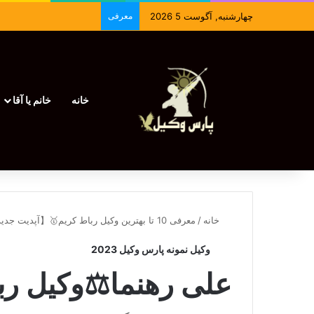
چهارشنبه, آگوست 5 2026
معرفی
خانه
خانم یا آقا
خانه
/
معرفی 10 تا بهترین وکیل رباط کریم🥇【آپدیت جدید】⚖️
وکیل نمونه پارس وکیل 2023
علی رهنما⚖️وکیل رب