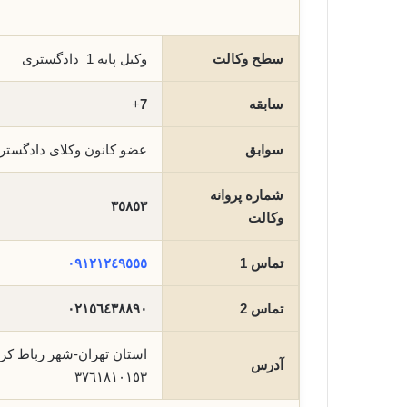
سطح وکالت
وکیل پایه 1 دادگستری
سابقه
7
+
سوابق
عضو کانون وکلای دادگست
شماره پروانه
٣٥٨٥٣
وکالت
تماس 1
٠٩١٢١٢٤٩٥٥٥
تماس 2
٠٢١٥٦٤٣٨٨٩٠
آدرس
٣٧٦١٨١٠١٥٣