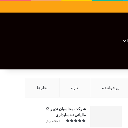
سایدبار
نوشته تصادفی
تغییر پوسته
نوشته تصادفی
پرخواننده
تازه
نظرها
شرکت محاسبان تدبیر ⚖️
مالیاتی+حسابداری
1 هفته پیش