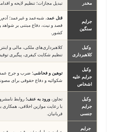
مخدر
تبدیل مجازات؛ تنظیم لایحه و اقدام
قتل عمد
، شبه‌عمد و غیرعمد؛ آدم‌ر
جرایم
قصد و نیت، دفاع مبتنی بر شواهد و
سنگین
کشور.
وکیل
کلاهبرداری‌های ملکی، مالی و اینتر
کلاهبرداری
تنظیم شکایت کیفری، پیگیری توقی
وکیل
توهین و فحاشی
؛ ضرب و جرح عمدی و
جرایم علیه
شکوائیه و دفاع حقوقی برای مصون
اشخاص
وکیل
تجاوز،
ورود به عنف؛
روابط نامشروع
جرایم
با رعایت موازین اخلاقی، همکاری ب
جنسی
قربانیان.
جرایم
خیانت در امانت؛ سرقت و سرقت 