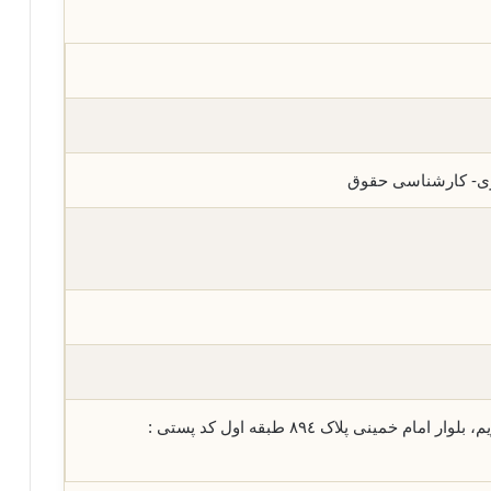
ری- کارشناسی حقوق
استان تهران-شهر رباط کریم، بلوار امام خمینی پلاک ٨٩٤ طبقه اول کد پستی :