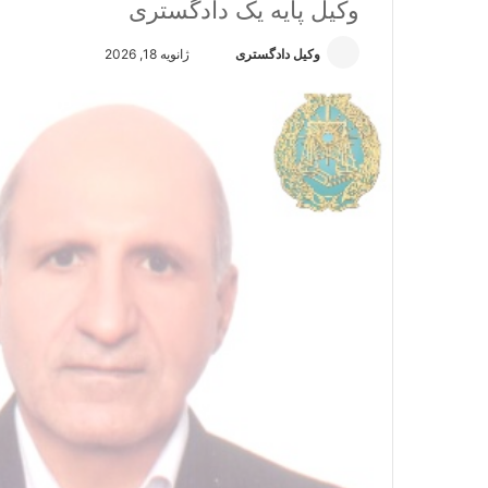
وکیل پایه یک دادگستری
وکیل دادگستری
ا
ژانویه 18, 2026
ر
س
ا
ل
ا
ی
م
ی
ل