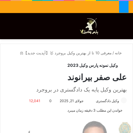
جستجو برای
تغییر پوسته
منو
خانه
/
معرفی 10 تا از بهترین وکیل بروجرد 🥇【آپدیت جدید】⚖️
وکیل نمونه پارس وکیل 2023
علی صفر بیرانوند
بهترین وکیل پایه یک دادگستری در بروجرد
وکیل دادگستری
ا
جولای 21, 2025
0
12,041
ر
خواندن این مطلب 3 دقیقه زمان میبرد
س
ا
ل