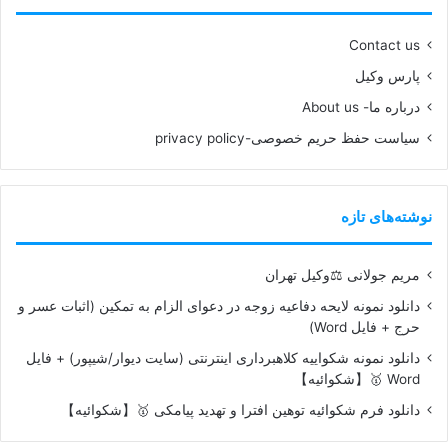
Contact us
پارس وکیل
درباره ما- About us
سیاست حفظ حریم خصوصی-privacy policy
نوشته‌های تازه
مریم جولانی ⚖️وکیل تهران
دانلود نمونه لایحه دفاعیه زوجه در دعوای الزام به تمکین (اثبات عسر و
حرج + فایل Word)
دانلود نمونه شکواییه کلاهبرداری اینترنتی (سایت دیوار/شیپور) + فایل
Word 🥇【شکوائیه】
دانلود فرم شکوائیه توهین افترا و تهدید پیامکی 🥇【شکوائیه】