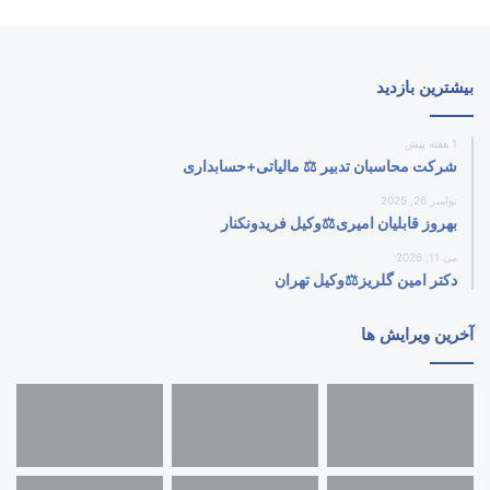
بیشترین بازدید
1 هفته پیش
شرکت محاسبان تدبیر ⚖️ مالیاتی+حسابداری
نوامبر 26, 2025
بهروز قابلیان امیری⚖️وکیل فریدونکنار
می 11, 2026
دکتر امین گلریز⚖️وکیل تهران
آخرین ویرایش ها