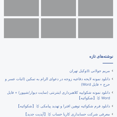
نوشته‌های تازه
مریم جولانی ⚖️وکیل تهران
دانلود نمونه لایحه دفاعیه زوجه در دعوای الزام به تمکین (اثبات عسر و
حرج + فایل Word)
دانلود نمونه شکواییه کلاهبرداری اینترنتی (سایت دیوار/شیپور) + فایل
Word 🥇【شکوائیه】
دانلود فرم شکوائیه توهین افترا و تهدید پیامکی 🥇【شکوائیه】
معرفی شرکت حسابداری کاریا حساب 🥇【آپدیت جدید】