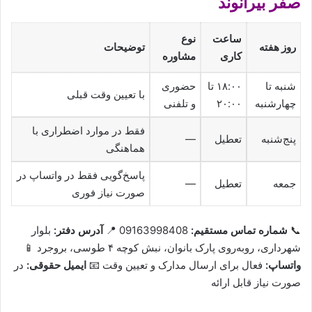
صفر بیرانوند
ساعت
نوع
روز هفته
توضیحات
کاری
مشاوره
شنبه تا
۱۸:۰۰ تا
حضوری
با تعیین وقت قبلی
چهارشنبه
۲۰:۰۰
و تلفنی
فقط در موارد اضطراری با
پنج‌شنبه
تعطیل
—
هماهنگی
پاسخ‌گویی فقط در واتساپ در
جمعه
تعطیل
—
صورت نیاز فوری
📞
شماره تماس مستقیم:
09163998408 📍
آدرس دفتر:
بلوار
شهرداری، روبه‌روی پارک بانوان، نبش کوچه ۴ طوسی، بروجرد 📱
واتساپ:
فعال برای ارسال مدارک و تعیین وقت 📧
ایمیل حقوقی:
در
صورت نیاز قابل ارائه