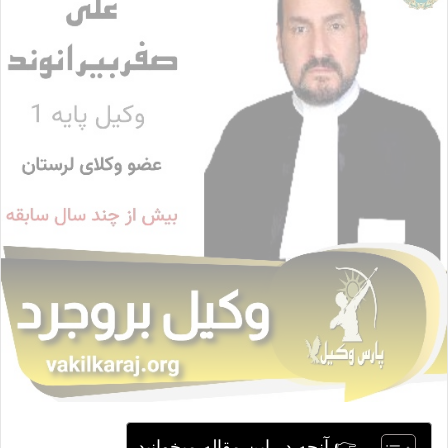
ا
ی
م
ی
ل
👉 آنچه در این مقاله میخوانید