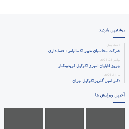
بیشترین بازدید
1 هفته پیش
شرکت محاسبان تدبیر ⚖️ مالیاتی+حسابداری
نوامبر 26, 2025
بهروز قابلیان امیری⚖️وکیل فریدونکنار
می 11, 2026
دکتر امین گلریز⚖️وکیل تهران
آخرین ویرایش ها