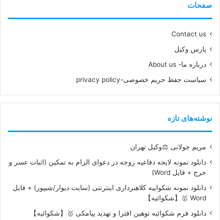
صفحات
Contact us
پارس وکیل
درباره ما- About us
سیاست حفظ حریم خصوصی-privacy policy
نوشته‌های تازه
مریم جولانی ⚖️وکیل تهران
دانلود نمونه لایحه دفاعیه زوجه در دعوای الزام به تمکین (اثبات عسر و
حرج + فایل Word)
دانلود نمونه شکواییه کلاهبرداری اینترنتی (سایت دیوار/شیپور) + فایل
Word 🥇【شکوائیه】
دانلود فرم شکوائیه توهین افترا و تهدید پیامکی 🥇【شکوائیه】