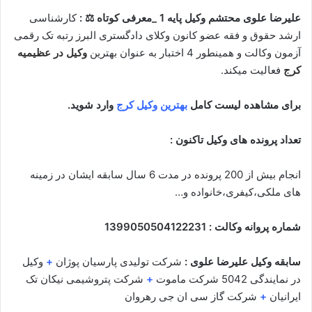
علیرضا علوی محتشم وکیل پایه 1 _معرفی کوتاه ⚖ :
کارشناسی
ارشد حقوق و فقه عضو کانون وکلای دادگستری البرز رتبه تک رقمی
آزمون وکالت و همینطور 4 اختبار به عنوان بهترین
وکیل در عظیمیه
کرج
فعالیت میکند.
برای مشاهده لیست کامل
بهترین وکیل کرج
وارد شوید.
تعداد پرونده های وکیل تاکنون :
انجام بیش از 200 پرونده در مدت 6 سال سابقه ایشان در زمینه
های ملکی،کیفری،خانواده و…
شماره پروانه وکالت : 1399050504122231
سابقه وکیل علیرضا علوی :
شرکت تولیدی پارسیان پوژان
+
وکیل
در نمایندگی 5042 شرکت ماموت
+
شرکت پتروشیمی نیکان تک
ایرانیان
+
شرکت گاز سی ان جی رهروان