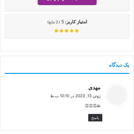
امتیاز کاربر:
5
(
2
نتایج)
یک دیدگاه
گ
مهدی
ف
ژوئن 13, 2023 در 10:10 ب.ظ
ت
🙏👏👏👏
:
پاسخ