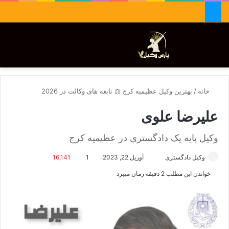
جستجو برای
تغییر پوسته
منو
خانه
/
بهترین وکیل عظیمیه کرج ⚖️ نابغه های وکالت در 2026
علیرضا علوی
وکیل پایه یک دادگستری در عظیمیه کرج
وکیل دادگستری
ا
آوریل 22, 2023
1
16,141
ر
خواندن این مطلب 2 دقیقه زمان میبرد
س
ا
ل
ا