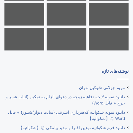
نوشته‌های تازه
مریم جولانی ⚖️وکیل تهران
دانلود نمونه لایحه دفاعیه زوجه در دعوای الزام به تمکین (اثبات عسر و
حرج + فایل Word)
دانلود نمونه شکواییه کلاهبرداری اینترنتی (سایت دیوار/شیپور) + فایل
Word 🥇【شکوائیه】
دانلود فرم شکوائیه توهین افترا و تهدید پیامکی 🥇【شکوائیه】