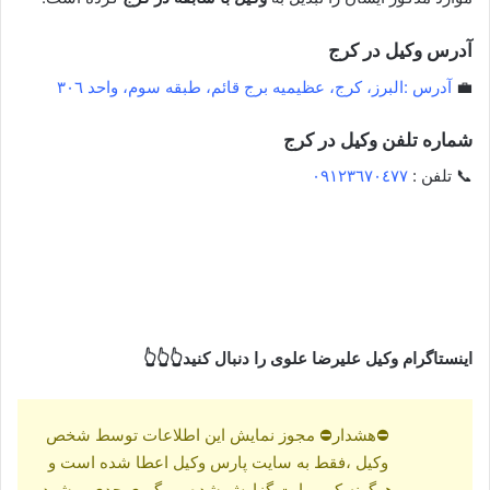
آدرس وکیل در کرج
💼
آدرس :البرز، کرج، عظیمیه برج قائم، طبقه سوم، واحد ٣٠٦
شماره تلفن وکیل در کرج
📞 تلفن :
٠٩١٢٣٦٧٠٤٧٧
اینستاگرام وکیل علیرضا علوی را دنبال کنید👆👆👆
⛔هشدار⛔ مجوز نمایش این اطلاعات توسط شخص
وکیل ،فقط به سایت پارس وکیل اعطا شده است و
هرگونه کپی رایت گزارش شده و پیگیری جدی میشود