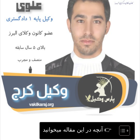
ی
م
ی
ل
👉 آنچه در این مقاله میخوانید