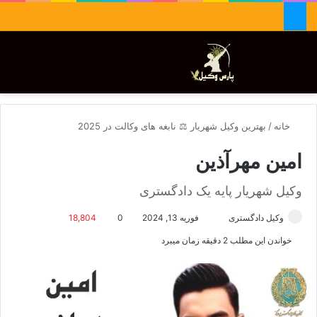
جستجو برای
تغییر پوسته
منو
خانه
/
بهترین وکیل شهریار ⚖️ نابغه های وکالت در 2025
امین مهرآذین
وکیل شهریار پایه یک دادگستری
وکیل دادگستری
ا
فوریه 13, 2024
0
18,804
ر
خواندن این مطلب 2 دقیقه زمان میبرد
س
ا
ل
ا