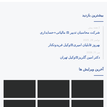
بیشترین بازدید
2 هفته پیش
شرکت محاسبان تدبیر ⚖️ مالیاتی+حسابداری
نوامبر 26, 2025
بهروز قابلیان امیری⚖️وکیل فریدونکنار
می 11, 2026
دکتر امین گلریز⚖️وکیل تهران
آخرین ویرایش ها