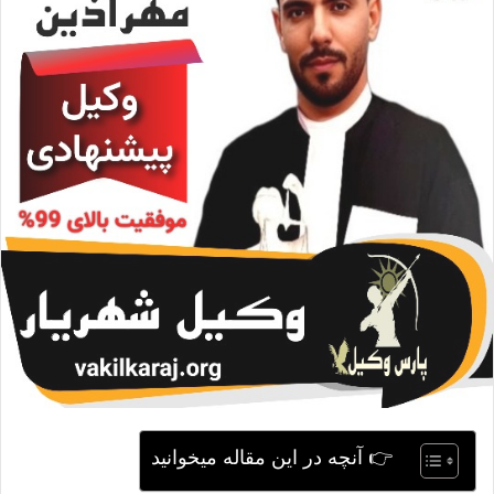
ی
م
ی
ل
👉 آنچه در این مقاله میخوانید