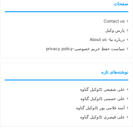
صفحات
Contact us
پارس وکیل
درباره ما- About us
سیاست حفظ حریم خصوصی-privacy policy
نوشته‌های تازه
علی شفیعی ⚖️وکیل گناوه
علی حسینی ⚖️وکیل گناوه
آمنه غلامی پور ⚖️وکیل گناوه
علی قیصری ⚖️وکیل گناوه