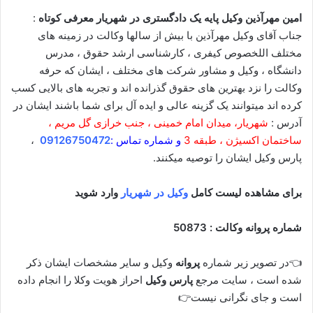
امین مهرآذین وکیل پایه یک دادگستری در شهریار معرفی کوتاه
:
جناب آقای وکیل مهرآذین با بیش از سالها وکالت در زمینه های
مختلف اللخصوص کیفری ، کارشناسی ارشد حقوق ، مدرس
دانشگاه ، وکیل و مشاور شرکت های مختلف ، ایشان که حرفه
وکالت را نزد بهترین های حقوق گذرانده اند و تجربه های بالایی کسب
کرده اند میتوانند یک گزینه عالی و ایده آل برای شما باشند ایشان در
آدرس :
شهریار، میدان امام خمینی ، جنب خرازی گل مریم ،
ساختمان اکسیژن ، طبقه 3
و شماره تماس :
09126750472
،
پارس وکیل ایشان را توصیه میکنند.
برای مشاهده لیست کامل
وکیل در شهریار
وارد شوید
شماره پروانه وکالت : 50873
👈در تصویر زیر شماره
پروانه
وکیل و سایر مشخصات ایشان ذکر
شده است ، سایت مرجع
پارس وکیل
احراز هویت وکلا را انجام داده
است و جای نگرانی نیست👉