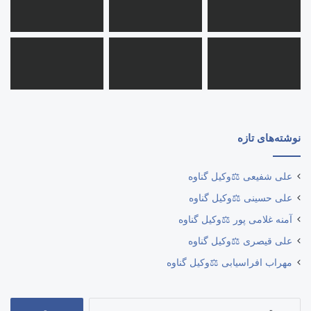
نوشته‌های تازه
علی شفیعی ⚖️وکیل گناوه
علی حسینی ⚖️وکیل گناوه
آمنه غلامی پور ⚖️وکیل گناوه
علی قیصری ⚖️وکیل گناوه
مهراب افراسیابی ⚖️وکیل گناوه
جستجو