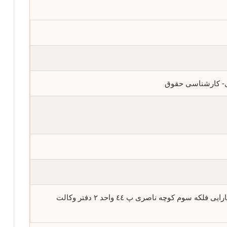
ی- کارشناسی حقوق
استان تهران-تهران خزانه بخارایی فلکه سوم کوچه ناصری پ ٤٤ واحد ٢ دفتر وکالت