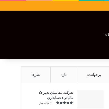
سایدبار
نوشته تصادفی
تغییر پوسته
نوشته تصادفی
پرخواننده
تازه
نظرها
شرکت محاسبان تدبیر ⚖️
مالیاتی+حسابداری
1 هفته پیش