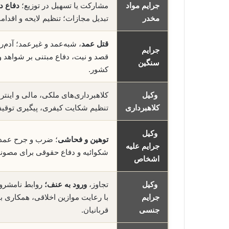
جرایم مواد
مشارکت یا تسهیل در توزیع؛
دفاع در
مخدر
تبدیل مجازات؛ تنظیم لایحه و اقدام
قتل عمد
، شبه‌عمد و غیرعمد؛ آدم‌ر
جرایم
قصد و نیت، دفاع مبتنی بر شواهد و
سنگین
کشور.
وکیل
کلاهبرداری‌های ملکی، مالی و اینتر
کلاهبرداری
تنظیم شکایت کیفری، پیگیری توقی
وکیل
توهین و فحاشی
؛ ضرب و جرح عمدی و
جرایم علیه
شکوائیه و دفاع حقوقی برای مصون
اشخاص
وکیل
تجاوز،
ورود به عنف؛
روابط نامشروع
جرایم
با رعایت موازین اخلاقی، همکاری ب
جنسی
قربانیان.