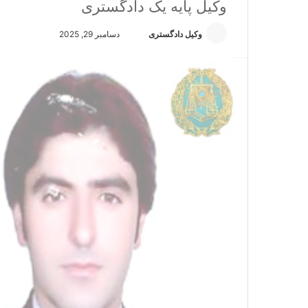
وکیل پایه یک دادگستری
وکیل دادگستری
ا
دسامبر 29, 2025
ر
س
ا
ل
ا
ی
م
ی
ل