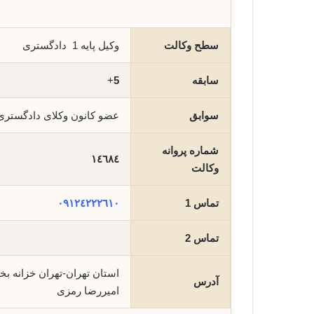
سطح وکالت
وکیل پایه 1 دادگستری
سابقه
5
+
سوابق
عضو کانون وکلای دادگستر
شماره پروانه
١٤٦٨٤
وکالت
تماس 1
٠٩١٢٤٢٢٢٦١٠
تماس 2
آدرس
امیررضا رمزی