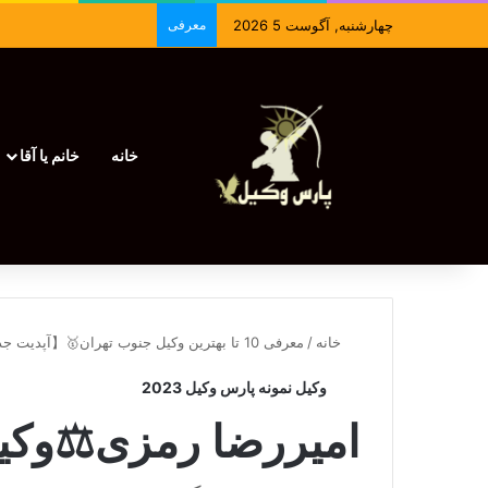
چهارشنبه, آگوست 5 2026
معرفی
خانه
خانم یا آقا
خانه
/
معرفی 10 تا بهترین وکیل جنوب تهران🥇【آپدیت جدید】⚖️
وکیل نمونه پارس وکیل 2023
امیررضا رمزی⚖️وکی