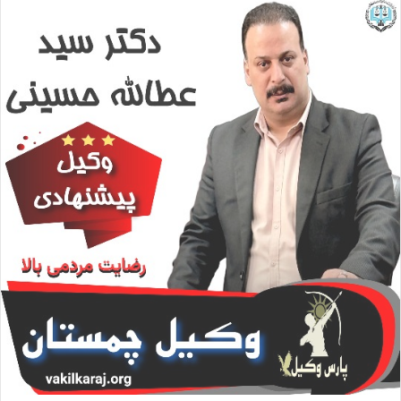
ا
ل
ا
ی
م
ی
ل