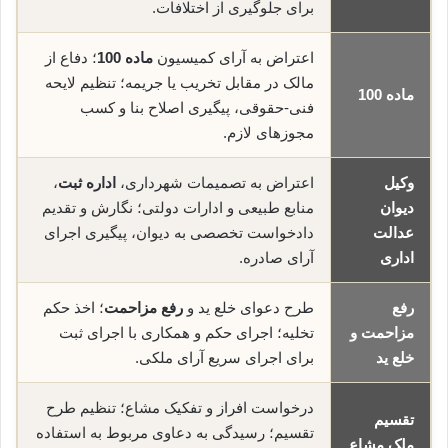
برای جلوگیری از اختلافات.
اعتراض به آرای کمیسیون
ماده 100
؛ دفاع از
مالک در مقابل تخریب یا جریمه؛ تنظیم لایحه
ماده 100
فنی-حقوقی، پیگیری اصلاح بنا و کسب
مجوزهای لازم.
وکیل
اعتراض به تصمیمات شهرداری،
اداره ثبت
،
دیوان
منابع طبیعی و ادارات دولتی؛ نگارش و تقدیم
عدالت
دادخواست تخصصی به دیوان، پیگیری اجرای
اداری
آرای صادره.
رفع
طرح دعوای خلع ید و
رفع مزاحمت
؛ اخذ حکم
مزاحمت و
تخلیه؛ اجرای حکم و همکاری با اجرای ثبت
خلع ید
برای اجرای سریع آرای ملکی.
درخواست افراز و تفکیک مشاع؛ تنظیم طرح
تقسیم
تقسیم؛ رسیدگی به دعاوی مربوط به استفاده
ملک مشاع