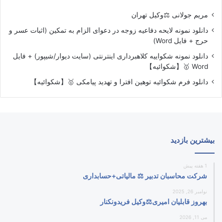
مریم جولانی ⚖️وکیل تهران
دانلود نمونه لایحه دفاعیه زوجه در دعوای الزام به تمکین (اثبات عسر و
حرج + فایل Word)
دانلود نمونه شکواییه کلاهبرداری اینترنتی (سایت دیوار/شیپور) + فایل
Word 🥇【شکوائیه】
دانلود فرم شکوائیه توهین افترا و تهدید پیامکی 🥇【شکوائیه】
بیشترین بازدید
1 هفته پیش
شرکت محاسبان تدبیر ⚖️ مالیاتی+حسابداری
نوامبر 26, 2025
بهروز قابلیان امیری⚖️وکیل فریدونکنار
می 11, 2026