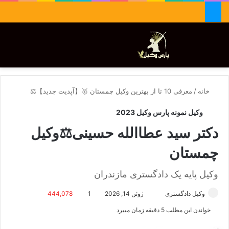
جستجو برای
تغییر پوسته
منو
خانه
/
معرفی 10 تا از بهترین وکیل چمستان 🥇【آپدیت جدید】⚖️
وکیل نمونه پارس وکیل 2023
دکتر سید عطاالله حسینی⚖️وکیل
چمستان
وکیل پایه یک دادگستری مازندران
وکیل دادگستری
ا
ژوئن 14, 2026
1
444,078
ر
خواندن این مطلب 5 دقیقه زمان میبرد
س