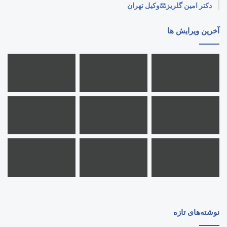
دکتر امین گلریز⚖️وکیل تهران
آخرین ویرایش ها
نوشته‌های تازه