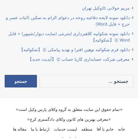
مریم جولانی ⚖️وکیل تهران
دانلود نمونه لایحه دفاعیه زوجه در دعوای الزام به تمکین (اثبات عسر و
حرج + فایل Word)
دانلود نمونه شکواییه کلاهبرداری اینترنتی (سایت دیوار/شیپور) + فایل
Word 🥇【شکوائیه】
دانلود فرم شکوائیه توهین افترا و تهدید پیامکی 🥇【شکوائیه】
معرفی شرکت حسابداری کاریا حساب 🥇【آپدیت جدید】
جستجو
برای:
⭐تمام حقوق این سایت متعلق به گروه وکلای پارس وکیل است⭐
⭐معرفی بهترین های کانون وکلای دادگستری کرج⭐
خانه
خانم یا آقا
منطقه
لیست خدمات
ارتباط با ما
مقاله ها