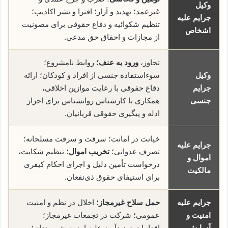
وکیل
غیرعمد؛ تهدید و آزار؛ افترا و نشر اکاذیب؛
جرایم علیه
تنظیم شکوائیه و دفاع حقوقی برای مصونیت
اشخاص
از مجازات و احقاق حق مدعی.
تجاوز،
ورود به عنف؛
روابط نامشروع؛
وکیل
سوءاستفاده جنسی از افراد و کودکان؛ ارائه
جرایم
دفاع حقوقی با رعایت موازین اخلاقی،
جنسی
همکاری با کارشناس روانشناس برای احراز
ادله و پیگیری حقوقی قربانیان.
خیانت در امانت؛ سرقت و سرقت مسلحانه؛
جرایم علیه
تصرف عدوانی؛
تخریب اموال
؛ تنظیم شکایت،
اموال و
درخواست تأمین دلیل و اجرای احکام کیفری
مالکیت
برای استیفای حقوق ذی‌نفعان.
جرایم علیه
حمل سلاح غیرمجاز
؛ اخلال در نظم و امنیت
امنیت و
عمومی؛ شرکت در تجمعات غیرمجاز؛
آسایش
اقدامات تهدیدآمیز علیه امنیت شهروندان؛