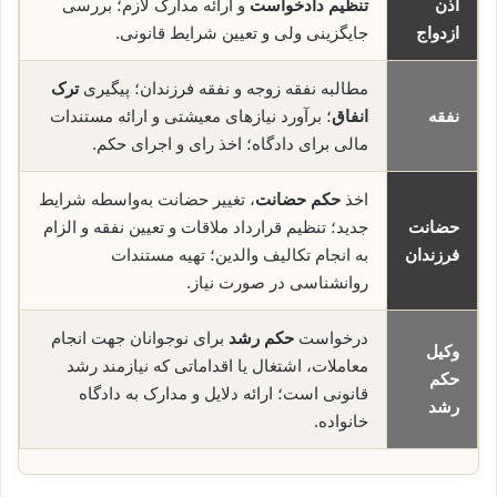
اذن
تنظیم دادخواست
و ارائه مدارک لازم؛ بررسی
ازدواج
جایگزینی ولی و تعیین شرایط قانونی.
مطالبه نفقه زوجه و نفقه فرزندان؛ پیگیری
ترک
نفقه
انفاق
؛ برآورد نیازهای معیشتی و ارائه مستندات
مالی برای دادگاه؛ اخذ رای و اجرای حکم.
اخذ
حکم حضانت
، تغییر حضانت به‌واسطه شرایط
حضانت
جدید؛ تنظیم قرارداد ملاقات و تعیین نفقه و الزام
فرزندان
به انجام تکالیف والدین؛ تهیه مستندات
روانشناسی در صورت نیاز.
درخواست
حکم رشد
برای نوجوانان جهت انجام
وکیل
معاملات، اشتغال یا اقداماتی که نیازمند رشد
حکم
قانونی است؛ ارائه دلایل و مدارک به دادگاه
رشد
خانواده.