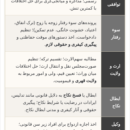
رسمی؛ مذاکره و میانجی‌گری برای حل اختلافات
توافقی
با کمترین تنش.
پرونده‌های سوء رفتار زوجه یا زوج (ترک انفاق،
سوء
اعتیاد، خشونت خانگی، عدم تمکین)؛ تنظیم
رفتار
دادخواست، اخذ دستورهای موقت حفاظتی و
پیگیری کیفری و حقوقی لازم
.
مطالبه سهم‌الارث؛ تقسیم ترکه؛ تنظیم
ارث و
صورت‌مجلس نقل و انتقال ارث؛ حل اختلافات
ولایت
میان وراث؛ تعیین قیم، ولی و امور مربوط به
ولایت قهری
و قیمومیت.
ابطال یا
فسخ نکاح
به دلایل قانونی مانند تدلیس،
ابطال
ایرادات در رضایت یا شرایط نکاح؛ پیگیری
نکاح
حقوقی و آثار کیفری و مدنی ابطال نکاح.
وکیل
اخذ اجازه ازدواج برای افراد زیر سن قانونی؛