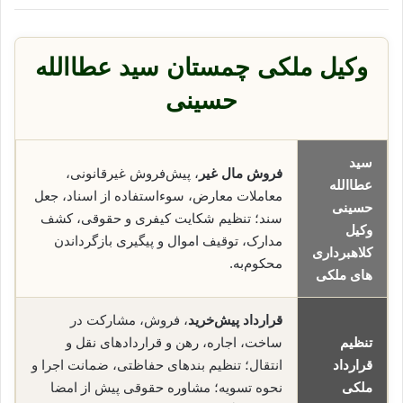
وکیل ملکی چمستان سید عطاالله
حسینی
سید
فروش مال غیر
، پیش‌فروش غیرقانونی،
عطاالله
معاملات معارض، سوء‌استفاده از اسناد، جعل
حسینی
سند؛ تنظیم شکایت کیفری و حقوقی، کشف
وکیل
مدارک، توقیف اموال و پیگیری بازگرداندن
کلاهبرداری
محکوم‌به.
های ملکی
قرارداد پیش‌خرید
، فروش، مشارکت در
تنظیم
ساخت، اجاره، رهن و قراردادهای نقل و
قرارداد
انتقال؛ تنظیم بندهای حفاظتی، ضمانت اجرا و
ملکی
نحوه تسویه؛ مشاوره حقوقی پیش از امضا