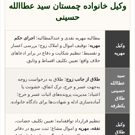
وکیل خانواده چمستان سید عطاالله
حسینی
مطالبه مهریه نقدی و عندالمطالبه؛
اجرای حکم
وکیل
مهریه
؛ توقیف اموال و املاک زوج؛ بررسی اعسار
مهریه
و تقسیط؛ تنظیم شکایت و دفاع در برابر ادعاهای
خلاف واقع؛ تعیین تکلیف اقساط و وثایق.
سید
طلاق از جانب زوج
؛ طلاق به درخواست زوجه
عطاالله
به‌جهت عسر و حرج، ترک انفاق، خشونت یا
حسینی
اعتیاد؛ مدیریت پرونده‌های اثبات عسر و حرج؛
طلاق
آماده‌سازی ادله و شهادت‌ها برای دادگاه خانواده.
یکطرفه
تنظیم قرارداد توافقنامه؛ تعیین تکلیف حضانت،
وکیل
نفقه، مهریه
و اموال مشاع؛ ثبت سریع در دفاتر
طلاق