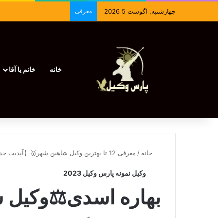
چهارشنبه, آگوست 5 2026
معرفی
خانه
خانم یا آقا
خانه
/
معرفی 12 تا بهترین وکیل شاهین شهر🥇【آپدیت جدید】⚖️
وکیل نمونه پارس وکیل 2023
بهاره اسدی⚖️وکیل 