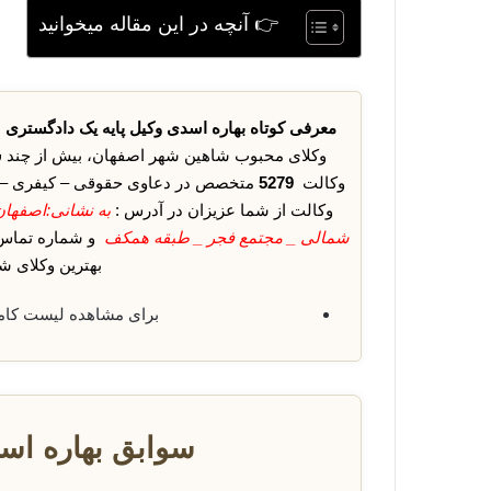
👉 آنچه در این مقاله میخوانید
معرفی کوتاه بهاره اسدی وکیل پایه یک دادگستری
وکلای محبوب شاهین شهر اصفهان، بیش از چند
س
وکالت
5279
متخصص در دعاوی حقوقی – کیفری – ملک
وکالت از شما عزیزان در آدرس :
شمالی _ مجتمع فجر _ طبقه همکف
و شماره تما
بهترین وکلای ش
برای مشاهده لیست کا
سوابق بهاره اس