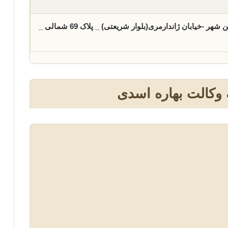
به نشانی: استان اصفهان-شاهین شهر -خیابان ژاندارمری(بلوار شریعتی) _ پلاک 69 شمالی _
 وکالت بهاره اسدی