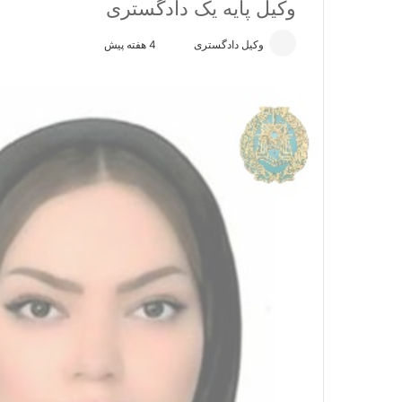
وکیل پایه یک دادگستری
وکیل دادگستری
ا
4 هفته پیش
ر
س
ا
ل
ا
ی
م
ی
ل