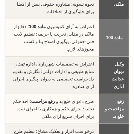
ملکی
نحوه تسویه؛ مشاوره حقوقی پیش از امضا
برای جلوگیری از اختلافات.
اعتراض به آرای کمیسیون
ماده 100
؛ دفاع از
مالک در مقابل تخریب یا جریمه؛ تنظیم لایحه
ماده 100
فنی-حقوقی، پیگیری اصلاح بنا و کسب
مجوزهای لازم.
وکیل
اعتراض به تصمیمات شهرداری،
اداره ثبت
،
دیوان
منابع طبیعی و ادارات دولتی؛ نگارش و تقدیم
عدالت
دادخواست تخصصی به دیوان، پیگیری اجرای
اداری
آرای صادره.
رفع
طرح دعوای خلع ید و
رفع مزاحمت
؛ اخذ حکم
مزاحمت و
تخلیه؛ اجرای حکم و همکاری با اجرای ثبت
خلع ید
برای اجرای سریع آرای ملکی.
درخواست افراز و تفکیک مشاع؛ تنظیم طرح