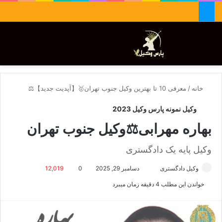
جستجو برای
تغییر پوسته
منو
خانه
/
معرفی 10 تا بهترین وکیل جنوب تهران🥇【آپدیت جدید】⚖️
وکیل نمونه پارس وکیل 2023
بهاره مهرابی⚖️وکیل جنوب تهران
وکیل پایه یک دادگستری
وکیل دادگستری
ا
دسامبر 29, 2025
0
12,019
ر
خواندن این مطلب 4 دقیقه زمان میبرد
س
ا
ل