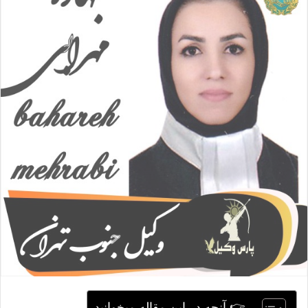
ا
ی
م
ی
ل
👉 آنچه در این مقاله میخوانید