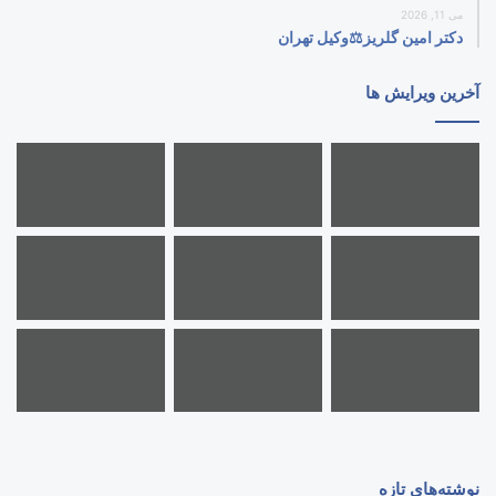
می 11, 2026
دکتر امین گلریز⚖️وکیل تهران
آخرین ویرایش ها
نوشته‌های تازه