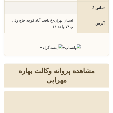
تماس 2
استان تهران-خ یافت آباد کوچه حاج ولی
آدرس
پ٧٨ واحد ١٤
+
+
مشاهده پروانه وکالت بهاره
مهرابی