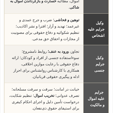
اموال، مطالبه
خسارت و بازگرداندن اموال به
شاکی
.
توهین و فحاشی
؛ ضرب و جرح عمدی و
وکیل
غیرعمد؛ تهدید و آزار؛ افترا و نشر اکاذیب؛
جرایم علیه
تنظیم شکوائیه و دفاع حقوقی برای مصونیت
اشخاص
از مجازات و احقاق حق مدعی.
تجاوز،
ورود به عنف؛
روابط نامشروع؛
وکیل
سوءاستفاده جنسی از افراد و کودکان؛ ارائه
جرایم
دفاع حقوقی با رعایت موازین اخلاقی،
جنسی
همکاری با کارشناس روانشناس برای احراز
ادله و پیگیری حقوقی قربانیان.
خیانت در امانت؛ سرقت و سرقت مسلحانه؛
جرایم
تصرف عدوانی؛
تخریب اموال
؛ تنظیم شکایت،
علیه اموال
درخواست تأمین دلیل و اجرای احکام کیفری
و مالکیت
برای استیفای حقوق ذی‌نفعان.