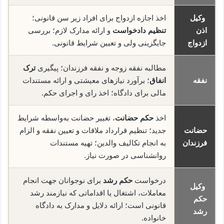
وکیل
اخذ اجازه ازدواج برای افراد زیر سن قانونی؛
اذن
تنظیم دادخواست
و ارائه مدارک لازم؛ بررسی
ازدواج
جایگزینی ولی و تعیین شرایط قانونی.
مطالبه نفقه زوجه و نفقه فرزندان؛ پیگیری
ترک
نفقه
انفاق
؛ برآورد نیازهای معیشتی و ارائه مستندات
مالی برای دادگاه؛ اخذ رای و اجرای حکم.
اخذ
حکم حضانت
، تغییر حضانت به‌واسطه شرایط
حضانت
جدید؛ تنظیم قرارداد ملاقات و تعیین نفقه و الزام
فرزندان
به انجام تکالیف والدین؛ تهیه مستندات
روانشناسی در صورت نیاز.
درخواست
حکم رشد
برای نوجوانان جهت انجام
وکیل
معاملات، اشتغال یا اقداماتی که نیازمند رشد
حکم
قانونی است؛ ارائه دلایل و مدارک به دادگاه
رشد
خانواده.