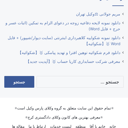
مریم جولانی ⚖️وکیل تهران
دانلود نمونه لایحه دفاعیه زوجه در دعوای الزام به تمکین (اثبات عسر و
حرج + فایل Word)
دانلود نمونه شکواییه کلاهبرداری اینترنتی (سایت دیوار/شیپور) + فایل
Word 🥇【شکوائیه】
دانلود فرم شکوائیه توهین افترا و تهدید پیامکی 🥇【شکوائیه】
معرفی شرکت حسابداری کاریا حساب 🥇【آپدیت جدید】
جستجو
برای:
⭐تمام حقوق این سایت متعلق به گروه وکلای پارس وکیل است⭐
⭐معرفی بهترین های کانون وکلای دادگستری کرج⭐
خانه
خانم یا آقا
منطقه
لیست خدمات
ارتباط با ما
مقاله ها