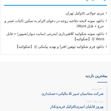
مریم جولانی ⚖️وکیل تهران
دانلود نمونه لایحه دفاعیه زوجه در دعوای الزام به تمکین (اثبات عسر و
حرج + فایل Word)
دانلود نمونه شکواییه کلاهبرداری اینترنتی (سایت دیوار/شیپور) + فایل
Word 🥇【شکوائیه】
دانلود فرم شکوائیه توهین افترا و تهدید پیامکی 🥇【شکوائیه】
بیشترین بازدید
1 هفته پیش
شرکت محاسبان تدبیر ⚖️ مالیاتی+حسابداری
نوامبر 26, 2025
بهروز قابلیان امیری⚖️وکیل فریدونکنار