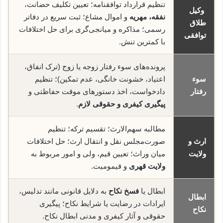
تنظیم قرارداد توافقنامه؛ تعیین تکلیف حضانت،
وکیل
نفقه، مهریه
و اموال مشاع؛ ثبت سریع در دفاتر
طلاق
رسمی؛ مذاکره و میانجی‌گری برای حل اختلافات
توافقی
با کمترین تنش.
پرونده‌های سوء رفتار زوجه یا زوج (ترک انفاق،
سوء
اعتیاد، خشونت خانگی، عدم تمکین)؛ تنظیم
رفتار
دادخواست، اخذ دستورهای موقت حفاظتی و
پیگیری کیفری و حقوقی لازم
.
مطالبه سهم‌الارث؛ تقسیم ترکه؛ تنظیم
ارث و
صورت‌مجلس نقل و انتقال ارث؛ حل اختلافات
ولایت
میان وراث؛ تعیین قیم، ولی و امور مربوط به
ولایت قهری
و قیمومیت.
ابطال یا
فسخ نکاح
به دلایل قانونی مانند تدلیس،
ابطال
ایرادات در رضایت یا شرایط نکاح؛ پیگیری
نکاح
حقوقی و آثار کیفری و مدنی ابطال نکاح.