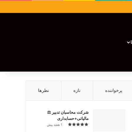
سایدبار
نوشته تصادفی
تغییر پوسته
نوشته تصادفی
پرخواننده
تازه
نظرها
شرکت محاسبان تدبیر ⚖️
مالیاتی+حسابداری
1 هفته پیش