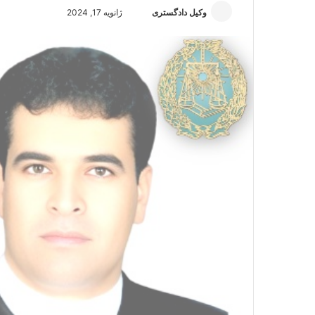
وکیل دادگستری
ا
ژانویه 17, 2024
ر
س
ا
ل
ا
ی
م
ی
ل