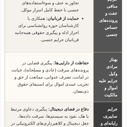
تجاوز به عنف و سوءاستفاده‌های
منافی
جنسی با حفظ کامل اسرار موکل.
عفت و
حمایت از قربانیان:
همکاری با
پرونده‌های
کارشناسان حوزه روانشناسی برای
حساس
احراز ادله و پیگیری حقوقی همه‌جانبه
جنسی
قربانیان جرایم جنسی.
بهناز
حفاظت از دارایی‌ها:
پیگیری قضایی در
مرادی
پرونده‌های سرقت (عادی و مسلحانه)، خیانت
وکیل
در امانت، تصرف عدوانی، ممانعت از حق و
جرایم علیه
تخریب عمدی اموال برای استیفای حقوق
اموال و
ذی‌نفعان.
مالکیت
جرایم
دفاع در فضای دیجیتال:
پیگیری دعاوی مرتبط
سایبری،
با هک، نفوذ به سیستم‌ها، سرقت داده‌ها،
رایانه‌ای و
جعل دیجیتال و کلاهبرداری‌های الکترونیکی در