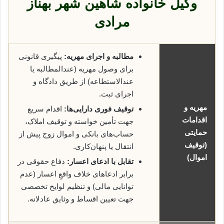
وکیل خانواده شاهین شهر بهناز
مرادی
مطالبه و اجرای مهریه:
پیگیری قانونی
برای وصول مهریه (عندالمطالبه یا
عندالاستطاعه) از طریق دادگاه و
اجرای ثبت.
مهریه و
توقیف فوری دارایی‌ها:
اقدام سریع
اقدامات
جهت تأمین خواسته و توقیف املاک،
حمایتی
حساب‌های بانکی و اموال زوج پیش از
(توقیف
انتقال یا پنهان‌کاری.
اموال)
تقابل با ادعای اعسار:
دفاع حقوقی در
برابر ادعاهای خلاف واقعِ اعسار (عدم
توانایی مالی) و تنظیم لوایح تخصصی
جهت تعیین اقساط و وثایق عادلانه.