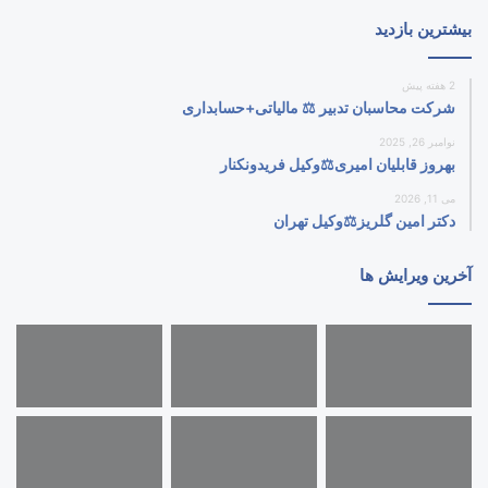
بیشترین بازدید
2 هفته پیش
شرکت محاسبان تدبیر ⚖️ مالیاتی+حسابداری
نوامبر 26, 2025
بهروز قابلیان امیری⚖️وکیل فریدونکنار
می 11, 2026
دکتر امین گلریز⚖️وکیل تهران
آخرین ویرایش ها