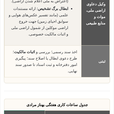
(اعتراض به ملی اعلام شدن اراضی).
وکیل دعاوی
ابطال برگ تشخیص:
ارائه مستندات
اراضی ملی،
علمی (مانند تفسیر عکس‌های هوایی و
موات و
سوابق احیای زمین) جهت خروج
منابع طبیعی
اراضی موکلین از شمول اراضی ملی
و اثبات مالکیت خصوصی.
اخذ سند رسمی؛ بررسی و
اثبات مالکیت
؛
طرح دعوی ابطال یا اصلاح سند؛ پیگیری
ثبتی
امور دفترخانه و ثبت اسناد تا صدور سند
نهایی.
جدول ساعات کاری هفتگی بهناز مرادی