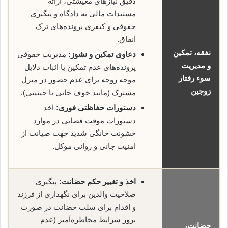
دقیق نیازهای معیشتی، ارائه
مستندات مالی به دادگاه و پیگیری
حقوقی و کیفری پرونده‌های ترک
انفاق.
نفقه، تمکین
دعاوی تمکین و نشوز:
مدیریت حقوقی
و مدیریت
پرونده‌های عدم تمکین یا اثبات دلایل
سوء رفتار
موجه زوجه برای عدم حضور در منزل
زوجین
مشترک (مانند خوف جانی یا حیثیتی).
دستورات حفاظتی فوری:
اخذ
دستورات موقت قضایی در موارد
خشونت خانگی شدید جهت صیانت از
امنیت جانی و روانی موکل.
اخذ و تغییر حکم حضانت:
پیگیری
صلاحیت والدین برای نگهداری از فرزند
و اقدام برای سلب حضانت در صورت
بروز شرایط مخاطره‌آمیز (عدم
حضانت،