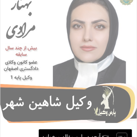
ا
ی
م
ی
ل
👉 آنچه در این مقاله میخوانید