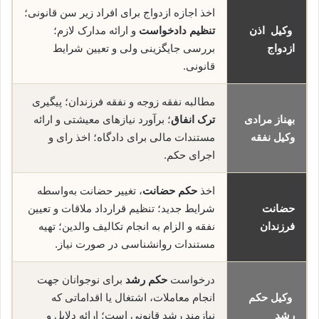
اخذ اجازه ازدواج برای افراد زیر سن قانونی؛
وکیل اذن
تنظیم دادخواست
و ارائه مدارک لازم؛
ازدواج
بررسی جایگزینی ولی و تعیین شرایط
قانونی.
مطالبه نفقه زوجه و نفقه فرزندان؛ پیگیری
بهناز مرادی
ترک انفاق
؛ برآورد نیازهای معیشتی و ارائه
وکیل نفقه
مستندات مالی برای دادگاه؛ اخذ رای و
اجرای حکم.
اخذ
حکم حضانت
، تغییر حضانت به‌واسطه
حضانت
شرایط جدید؛ تنظیم قرارداد ملاقات و تعیین
فرزندان
نفقه و الزام به انجام تکالیف والدین؛ تهیه
مستندات روانشناسی در صورت نیاز.
درخواست
حکم رشد
برای نوجوانان جهت
وکیل حکم
انجام معاملات، اشتغال یا اقداماتی که
رشد
نیازمند رشد قانونی است؛ ارائه دلایل و