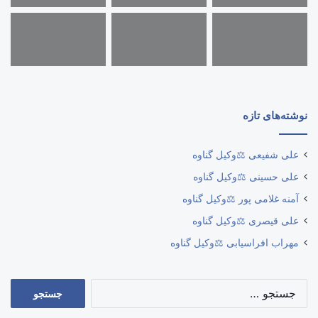
نوشته‌های تازه
علی شفیعی ⚖️وکیل گناوه
علی حسینی ⚖️وکیل گناوه
آمنه غلامی پور ⚖️وکیل گناوه
علی قیصری ⚖️وکیل گناوه
مهراب افراسیابی ⚖️وکیل گناوه
جستجو
برای: