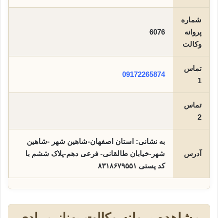
شماره
پروانه
6076
وکالت
تماس
09172265874
1
تماس
2
به نشانی: استان اصفهان-شاهین شهر -شاهین
آدرس
شهر-خیابان طالقانی- فرعی دهم-پلاک ششم با
کد پستی ۸۳۱۸۶۷۹۵۵۱