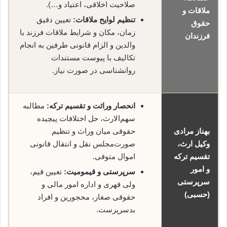
صلاحیت اخلاقی، اعتیاد و…).
ملاقات و
تنظیم لوایح ملاقات:
تعیین دقیق
حقوق
زمان، مکان و شرایط ملاقات فرزند با
فرزندان
والدین و الزام قانونی طرفین به انجام
تکالیف با پیوست مستندات
روانشناسی در صورت نیاز.
انحصار وراثت و تقسیم ترکه:
مطالبه
سهم‌الارث، حل اختلافات پیچیده
بهناز مرادی
حقوقی میان وراث و تنظیم
وکیل ارث،
صورت‌مجلس نقل و انتقال قانونی
تقسیم ترکه
اموال متوفی.
و امور
سرپرستی و قیمومیت:
تعیین قیم،
سرپرستی
ولی قهری و اداره امور مالی و
(حسبی)
حقوقی صغار، محجورین و افراد
بدسرپرست.