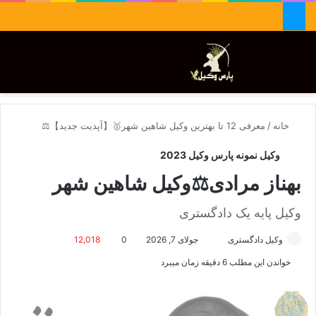
جستجو برای
تغییر پوسته
منو
خانه
/
معرفی 12 تا بهترین وکیل شاهین شهر🥇【آپدیت جدید】⚖️
وکیل نمونه پارس وکیل 2023
بهناز مرادی⚖️وکیل شاهین شهر
وکیل پایه یک دادگستری
وکیل دادگستری
ا
جولای 7, 2026
0
12,018
ر
خواندن این مطلب 6 دقیقه زمان میبرد
س
ا
ل