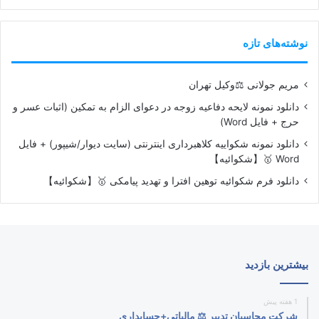
نوشته‌های تازه
مریم جولانی ⚖️وکیل تهران
دانلود نمونه لایحه دفاعیه زوجه در دعوای الزام به تمکین (اثبات عسر و
حرج + فایل Word)
دانلود نمونه شکواییه کلاهبرداری اینترنتی (سایت دیوار/شیپور) + فایل
Word 🥇【شکوائیه】
دانلود فرم شکوائیه توهین افترا و تهدید پیامکی 🥇【شکوائیه】
بیشترین بازدید
1 هفته پیش
شرکت محاسبان تدبیر ⚖️ مالیاتی+حسابداری