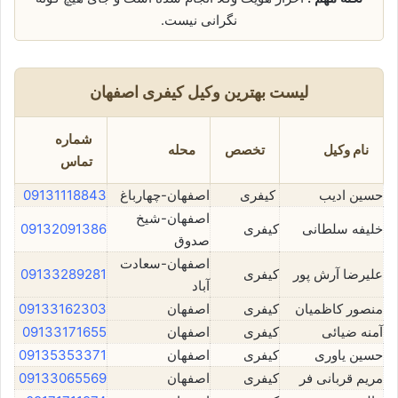
نگرانی نیست.
لیست بهترین وکیل کیفری اصفهان
شماره
نام وکیل
تخصص
محله
تماس
حسین ادیب
کیفری
اصفهان-چهارباغ
09131118843
اصفهان-شیخ
خلیفه سلطانی
کیفری
09132091386
صدوق
اصفهان-سعادت
علیرضا آرش پور
کیفری
09133289281
آباد
منصور کاظمیان
کیفری
اصفهان
09133162303
آمنه ضیائی
کیفری
اصفهان
09133171655
حسین یاوری
کیفری
اصفهان
09135353371
مریم قربانی فر
کیفری
اصفهان
09133065569