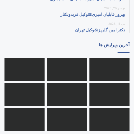
نوامبر 26, 2025
بهروز قابلیان امیری⚖️وکیل فریدونکنار
می 11, 2026
دکتر امین گلریز⚖️وکیل تهران
آخرین ویرایش ها