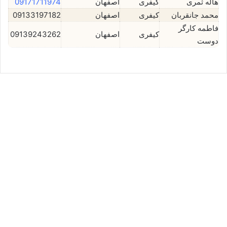
هاله ثمری
کیفری
اصفهان
09171711974
محمد جانقربان
کیفری
اصفهان
09133197182
فاطمه کارگر
کیفری
اصفهان
09139243262
دوست
حسین ادیب⚖️وکیل اصفهان
می 1, 2024
0
12,211