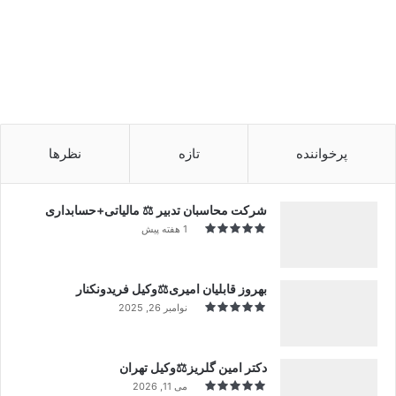
پرخواننده
تازه
نظرها
شرکت محاسبان تدبیر ⚖️ مالیاتی+حسابداری
1 هفته پیش
بهروز قابلیان امیری⚖️وکیل فریدونکنار
نوامبر 26, 2025
دکتر امین گلریز⚖️وکیل تهران
می 11, 2026