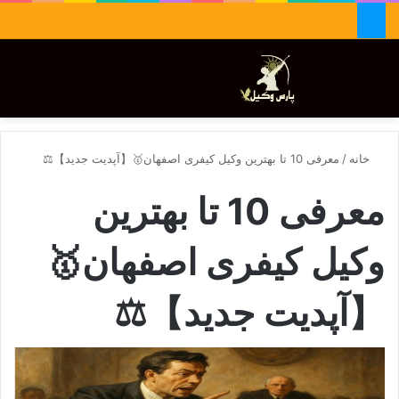
جستجو برای
تغییر پوسته
منو
خانه
/
معرفی 10 تا بهترین وکیل کیفری اصفهان🥇【آپدیت جدید】⚖️
معرفی 10 تا بهترین
وکیل کیفری اصفهان🥇
【آپدیت جدید】⚖️