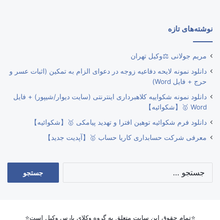
نوشته‌های تازه
مریم جولانی ⚖️وکیل تهران
دانلود نمونه لایحه دفاعیه زوجه در دعوای الزام به تمکین (اثبات عسر و
حرج + فایل Word)
دانلود نمونه شکواییه کلاهبرداری اینترنتی (سایت دیوار/شیپور) + فایل
Word 🥇【شکوائیه】
دانلود فرم شکوائیه توهین افترا و تهدید پیامکی 🥇【شکوائیه】
معرفی شرکت حسابداری کاریا حساب 🥇【آپدیت جدید】
جستجو
برای:
⭐تمام حقوق این سایت متعلق به گروه وکلای پارس وکیل است⭐