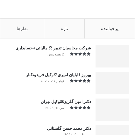
پرخواننده
تازه
نظرها
شرکت محاسبان تدبیر ⚖️ مالیاتی+حسابداری
2 هفته پیش
بهروز قابلیان امیری⚖️وکیل فریدونکنار
نوامبر 26, 2025
دکتر امین گلریز⚖️وکیل تهران
می 11, 2026
دکتر محمد حسن گلستانی
سپتامبر 9, 2024