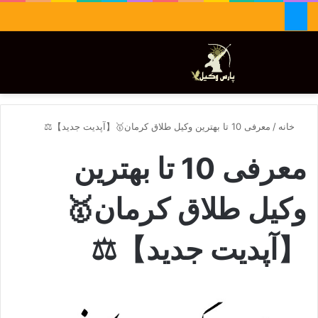
جستجو برای
تغییر پوسته
منو
خانه
/
معرفی 10 تا بهترین وکیل طلاق کرمان🥇【آپدیت جدید】⚖️
معرفی 10 تا بهترین
وکیل طلاق کرمان🥇
【آپدیت جدید】⚖️