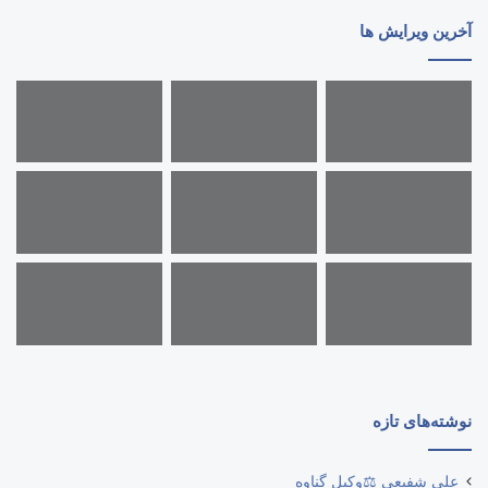
آخرین ویرایش ها
نوشته‌های تازه
علی شفیعی ⚖️وکیل گناوه