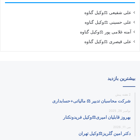
علی شفیعی ⚖️وکیل گناوه
علی حسینی ⚖️وکیل گناوه
آمنه غلامی پور ⚖️وکیل گناوه
علی قیصری ⚖️وکیل گناوه
بیشترین بازدید
2 هفته پیش
شرکت محاسبان تدبیر ⚖️ مالیاتی+حسابداری
نوامبر 26, 2025
بهروز قابلیان امیری⚖️وکیل فریدونکنار
می 11, 2026
دکتر امین گلریز⚖️وکیل تهران