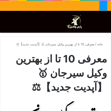
جستجو برای
تغییر پوسته
منو
خانه
/
معرفی 10 تا از بهترین وکیل سیرجان 🥇【آپدیت جدید】⚖️
معرفی 10 تا از بهترین
وکیل سیرجان 🥇
【آپدیت جدید】⚖️