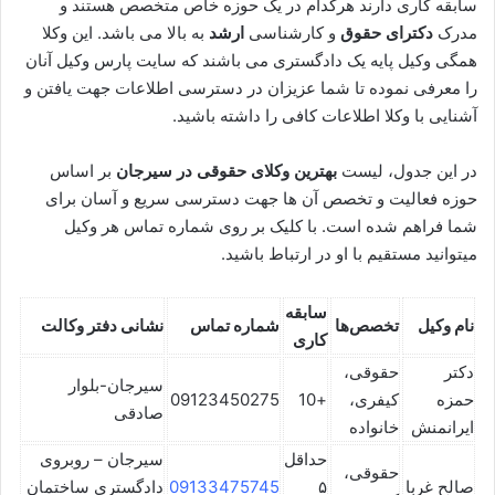
سابقه کاری دارند هرکدام در یک حوزه خاص متخصص هستند و
مدرک
دکترای حقوق
و کارشناسی
ارشد
به بالا می باشد. این وکلا
همگی وکیل پایه یک دادگستری می باشند که سایت پارس وکیل آنان
را معرفی نموده تا شما عزیزان در دسترسی اطلاعات جهت یافتن و
آشنایی با وکلا اطلاعات کافی را داشته باشید.
در این جدول، لیست
بهترین وکلای حقوقی در سیرجان
بر اساس
حوزه فعالیت و تخصص آن ها جهت دسترسی سریع و آسان برای
شما فراهم شده است. با کلیک بر روی شماره تماس هر وکیل
میتوانید مستقیم با او در ارتباط باشید.
سابقه
نام وکیل
تخصص‌ها
شماره تماس
نشانی دفتر وکالت
کاری
دکتر
حقوقی،
سیرجان-بلوار
حمزه
کیفری،
+10
09123450275
صادقی
ایرانمنش
خانواده
حداقل
سیرجان – روبروی
حقوقی،
صالح غربا
۵
09133475745
دادگستری ساختمان