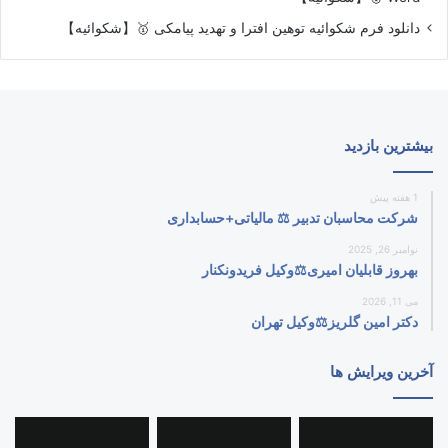
دانلود فرم شکوائیه توهین افترا و تهدید پیامکی 🥇【شکوائیه】
بیشترین بازدید
1 هفته پیش
شرکت محاسبان تدبیر ⚖️ مالیاتی+حسابداری
نوامبر 26, 2025
بهروز قابلیان امیری⚖️وکیل فریدونکنار
می 11, 2026
دکتر امین گلریز⚖️وکیل تهران
آخرین ویرایش ها