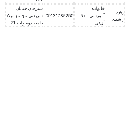
خانواده،
سیرجان خیابان
زهره
آموزشی،
+5
09131785250
شریعتی مجتمع میلاد
راشدی
آی‌تی
طبقه دوم واحد 21
حمزه ایرانمنش⚖️وکیل سیرجان
نوامبر 17, 2025
0
77,918