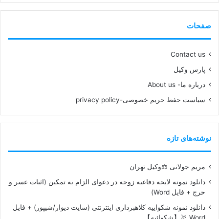
صفحات
Contact us
پارس وکیل
درباره ما- About us
سیاست حفظ حریم خصوصی-privacy policy
نوشته‌های تازه
مریم جولانی ⚖️وکیل تهران
دانلود نمونه لایحه دفاعیه زوجه در دعوای الزام به تمکین (اثبات عسر و
حرج + فایل Word)
دانلود نمونه شکواییه کلاهبرداری اینترنتی (سایت دیوار/شیپور) + فایل
Word 🥇【شکوائیه】