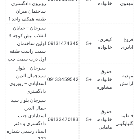
مهدوی
خانواده
روبروی دادگستری
ساختمان میزان
طبقه همکف واحد 1
سیرجان – خیابان
انقلاب نبش کوچه 3
فروغ
کیفری،
+5
09131474345
اولین ساختمان
اباذری
خانواده
سمت راست طبقه
اول درب سمت چپ
سیرجان – بلوار
حقوق
مهدیه
سیدجمال الدین
خانواده،
+5
09133459542
آرامش
اسدآبادی – روبروی
مشاوره
دادگستری
سیرجان بلوار سید
جمال الدین
حقوق
فاطمه
اسدابادی جنب
خانواده،
+5
09133470183
گلپایگینی
دادگستری و دفتر
مامایی
اسناد رسمی شماره
202