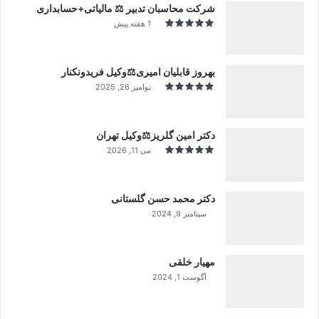
شرکت محاسبان تدبیر ⚖️ مالیاتی+حسابداری
1 هفته پیش
بهروز قابلیان امیری⚖️وکیل فریدونکنار
نوامبر 26, 2025
دکتر امین گلریز⚖️وکیل تهران
می 11, 2026
دکتر محمد حسن گلستانی
سپتامبر 9, 2024
99%
مهیار خلقی
آگوست 1, 2024
99%