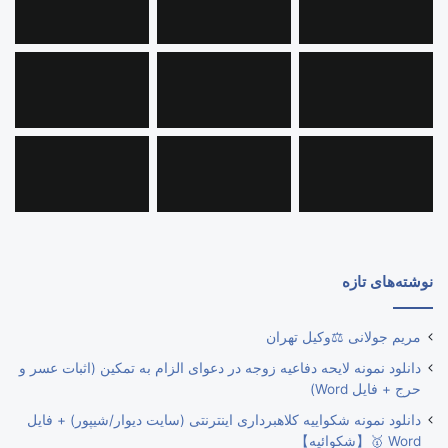
نوشته‌های تازه
مریم جولانی ⚖️وکیل تهران
دانلود نمونه لایحه دفاعیه زوجه در دعوای الزام به تمکین (اثبات عسر و
حرج + فایل Word)
دانلود نمونه شکواییه کلاهبرداری اینترنتی (سایت دیوار/شیپور) + فایل
Word 🥇【شکوائیه】