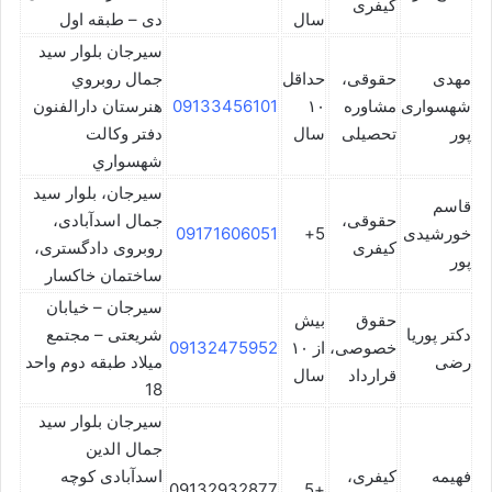
کیفری
سال
دی – طبقه اول
سيرجان بلوار سيد
مهدی
حقوقی،
حداقل
جمال روبروي
شهسواری
مشاوره
۱۰
09133456101
هنرستان دارالفنون
پور
تحصیلی
سال
دفتر وكالت
شهسواري
سیرجان، بلوار سید
قاسم
حقوقی،
جمال اسدآبادی،
خورشیدی
5+
09171606051
کیفری
روبروی دادگستری،
پور
ساختمان خاکسار
سیرجان – خیابان
حقوق
بیش
دکتر پوریا
شریعتی – مجتمع
خصوصی،
از ۱۰
09132475952
رضی
میلاد طبقه دوم واحد
قرارداد
سال
18
سیرجان بلوار سید
جمال الدین
فهیمه
کیفری،
اسدآبادی کوچه
09132932877
+5