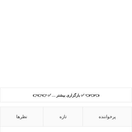
👈👈👈 ✅ بارگزاری بیشتر ... ✅ 👉👉👉
پرخواننده
تازه
نظرها