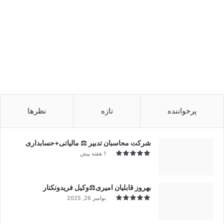
پرخواننده
تازه
نظرها
شرکت محاسبان تدبیر ⚖️ مالیاتی+حسابداری
1 هفته پیش
بهروز قابلیان امیری⚖️وکیل فریدونکنار
نوامبر 26, 2025