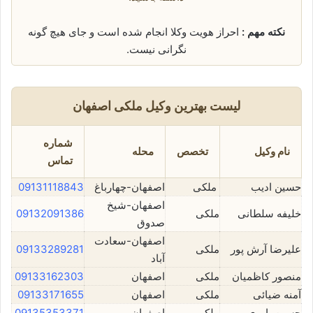
نکته مهم :
احراز هویت وکلا انجام شده است و جای هیچ گونه
نگرانی نیست.
لیست بهترین وکیل ملکی اصفهان
شماره
نام وکیل
تخصص
محله
تماس
حسین ادیب
ملکی
اصفهان-چهارباغ
09131118843
اصفهان-شیخ
خلیفه سلطانی
ملکی
09132091386
صدوق
اصفهان-سعادت
علیرضا آرش پور
ملکی
09133289281
آباد
منصور کاظمیان
ملکی
اصفهان
09133162303
آمنه ضیائی
ملکی
اصفهان
09133171655
حسین یاوری
ملکی
اصفهان
09135353371