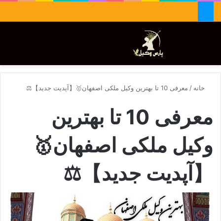
جستجو برای
تغییر پوسته
منو
خانه
/
معرفی 10 تا بهترین وکیل ملکی اصفهان🥇【آپدیت جدید】⚖️
معرفی 10 تا بهترین
وکیل ملکی اصفهان🥇
【آپدیت جدید】⚖️