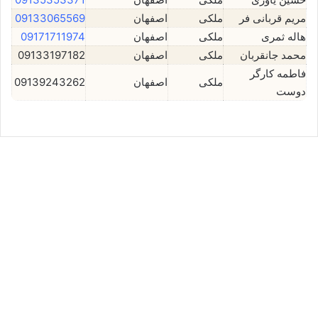
مریم قربانی فر
ملکی
اصفهان
09133065569
هاله ثمری
ملکی
اصفهان
09171711974
محمد جانقربان
ملکی
اصفهان
09133197182
فاطمه کارگر
ملکی
اصفهان
09139243262
دوست
حسین ادیب⚖️وکیل اصفهان
می 1, 2024
0
12,211