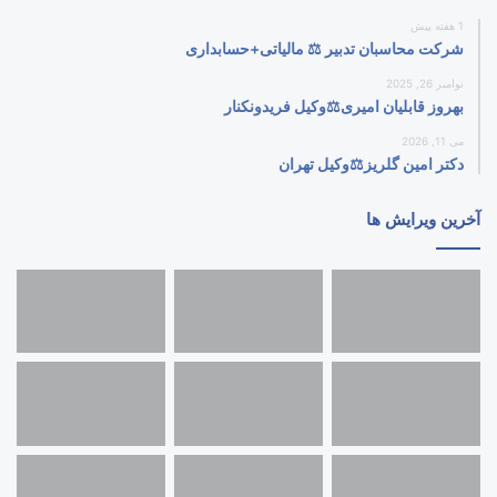
1 هفته پیش
شرکت محاسبان تدبیر ⚖️ مالیاتی+حسابداری
نوامبر 26, 2025
بهروز قابلیان امیری⚖️وکیل فریدونکنار
می 11, 2026
دکتر امین گلریز⚖️وکیل تهران
آخرین ویرایش ها