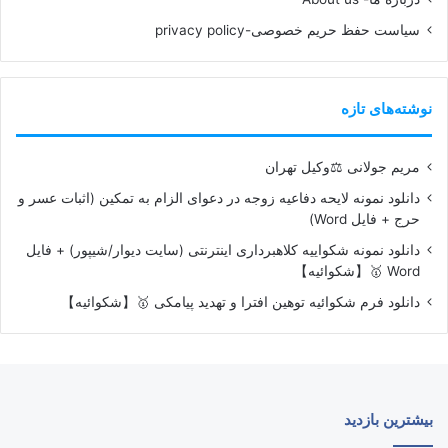
سیاست حفظ حریم خصوصی-privacy policy
نوشته‌های تازه
مریم جولانی ⚖️وکیل تهران
دانلود نمونه لایحه دفاعیه زوجه در دعوای الزام به تمکین (اثبات عسر و
حرج + فایل Word)
دانلود نمونه شکواییه کلاهبرداری اینترنتی (سایت دیوار/شیپور) + فایل
Word 🥇【شکوائیه】
دانلود فرم شکوائیه توهین افترا و تهدید پیامکی 🥇【شکوائیه】
بیشترین بازدید