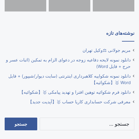
نوشته‌های تازه
مریم جولانی ⚖️وکیل تهران
دانلود نمونه لایحه دفاعیه زوجه در دعوای الزام به تمکین (اثبات عسر و
حرج + فایل Word)
دانلود نمونه شکواییه کلاهبرداری اینترنتی (سایت دیوار/شیپور) + فایل
Word 🥇【شکوائیه】
دانلود فرم شکوائیه توهین افترا و تهدید پیامکی 🥇【شکوائیه】
معرفی شرکت حسابداری کاریا حساب 🥇【آپدیت جدید】
جستجو
برای: