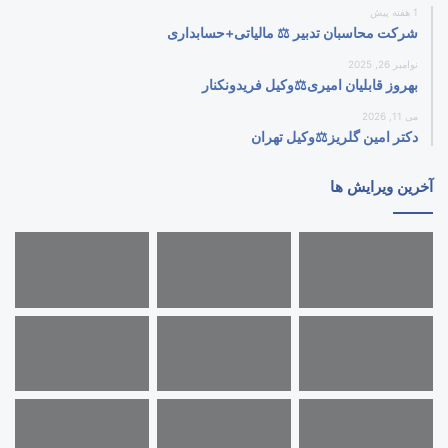
1 هفته پیش
شرکت محاسبان تدبیر ⚖️ مالیاتی+حسابداری
نوامبر 26, 2025
بهروز قابلیان امیری⚖️وکیل فریدونکنار
می 11, 2026
دکتر امین گلریز⚖️وکیل تهران
آخرین ویرایش ها