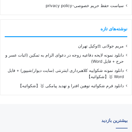
سیاست حفظ حریم خصوصی-privacy policy
نوشته‌های تازه
مریم جولانی ⚖️وکیل تهران
دانلود نمونه لایحه دفاعیه زوجه در دعوای الزام به تمکین (اثبات عسر و
حرج + فایل Word)
دانلود نمونه شکواییه کلاهبرداری اینترنتی (سایت دیوار/شیپور) + فایل
Word 🥇【شکوائیه】
دانلود فرم شکوائیه توهین افترا و تهدید پیامکی 🥇【شکوائیه】
بیشترین بازدید