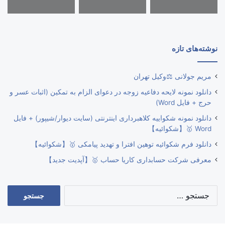
نوشته‌های تازه
مریم جولانی ⚖️وکیل تهران
دانلود نمونه لایحه دفاعیه زوجه در دعوای الزام به تمکین (اثبات عسر و
حرج + فایل Word)
دانلود نمونه شکواییه کلاهبرداری اینترنتی (سایت دیوار/شیپور) + فایل
Word 🥇【شکوائیه】
دانلود فرم شکوائیه توهین افترا و تهدید پیامکی 🥇【شکوائیه】
معرفی شرکت حسابداری کاریا حساب 🥇【آپدیت جدید】
جستجو
برای: