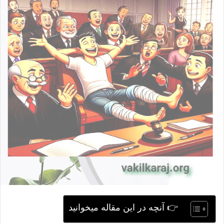
ی
م
ی
ل
👉 آنچه در این مقاله میخوانید