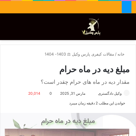
جستجو برای
تغییر پوسته
منو
خانه
/
مقالات کیفری پارس وکیل ⚖️ 1403- 1404
مبلغ دیه در ماه حرام
مقدار دیه در ماه های حرام چقدر است؟
وکیل دادگستری
ا
مارس 31, 2025
0
20,014
ر
خواندن این مطلب 2 دقیقه زمان میبرد
س
ا
ل
ا