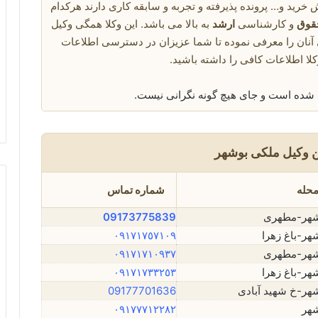
 خرید و… پرونده پذیرفته و تجربه و سابقه کاری دارند هرکدام
قوق
و کارشناسی
ارشد
به بالا می باشد. این وکلا همگی وکیل
آنان را معرفی نموده تا شما عزیزان در دسترسی اطلاعات
کلا اطلاعات کافی را داشته باشید.
م شده است و جای هیچ گونه نگرانی نیست.
 وکیل ملکی بوشهر
حله
شماره تماس
شهر-مطهری
09173775839
هر-باغ زهرا
٠٩١٧١٧٥٧١٠٩
شهر-مطهری
٠٩١٧١٧١٠٩٣٧
هر-باغ زهرا
٠٩١٧١٧٣٣٢٥٣
هر-خ شهید آبادی
09177701636
هر
٠٩١٧٧٧١٢٢٨٢