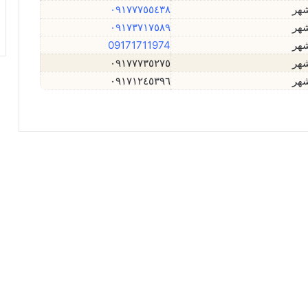
هر
٠٩١٧٧٧٥٥٤٣٨
هر
٠٩١٧٣٧١٧٥٨٩
هر
09171711974
هر
٠٩١٧٧٧٣٥٢٧٥
هر
٠٩١٧١٢٤٥٣٩٦
سکینه علمدار
ژانویه 17, 2024
3
13,336