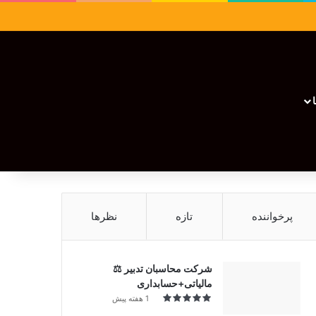
سایدبار
نوشته تصادفی
تغییر پوسته
نوشته تصادفی
پرخواننده
تازه
نظرها
شرکت محاسبان تدبیر ⚖️
مالیاتی+حسابداری
1 هفته پیش