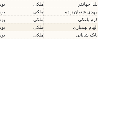
یلدا جهانفر
ملکی
بوش
مهدی شعبان زاده
ملکی
بوش
کرم باغکی
ملکی
بوش
الهام بهمیاری
ملکی
بوش
بابک شایانی
ملکی
بوش
فریما ریشهری
می 12, 2025
17
55,882