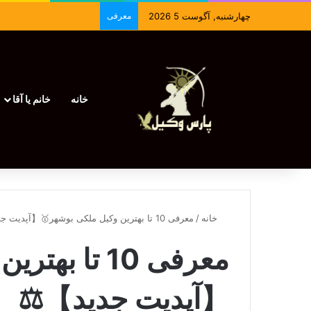
چهارشنبه, آگوست 5 2026
معرفی
خانه
خانم یا آقا
خانه
/
معرفی 10 تا بهترین وکیل ملکی بوشهر🥇【آپدیت جدید】⚖️
معرفی 10 تا
【آپدیت جدید】⚖️