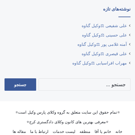
نوشته‌های تازه
علی شفیعی ⚖️وکیل گناوه
علی حسینی ⚖️وکیل گناوه
آمنه غلامی پور ⚖️وکیل گناوه
علی قیصری ⚖️وکیل گناوه
مهراب افراسیابی ⚖️وکیل گناوه
جستجو
برای:
⭐تمام حقوق این سایت متعلق به گروه وکلای پارس وکیل است⭐
⭐معرفی بهترین های کانون وکلای دادگستری کرج⭐
خانه
خانم یا آقا
منطقه
لیست خدمات
ارتباط با ما
مقاله ها