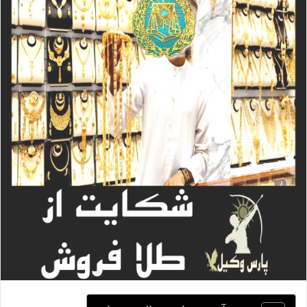
ا
ی
م
ی
ل