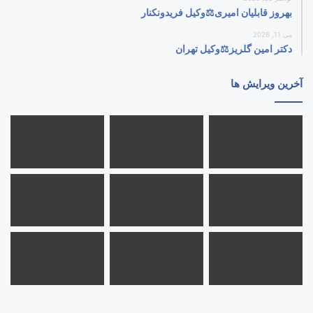
بهروز قابلیان امیری⚖️وکیل فریدونکنار
می 11, 2026
دکتر امین گلریز⚖️وکیل تهران
آخرین ویرایش ها