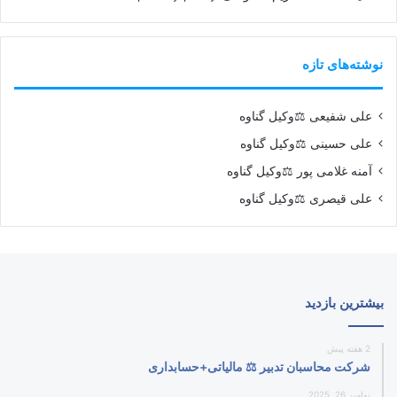
نوشته‌های تازه
علی شفیعی ⚖️وکیل گناوه
علی حسینی ⚖️وکیل گناوه
آمنه غلامی پور ⚖️وکیل گناوه
علی قیصری ⚖️وکیل گناوه
بیشترین بازدید
2 هفته پیش
شرکت محاسبان تدبیر ⚖️ مالیاتی+حسابداری
نوامبر 26, 2025