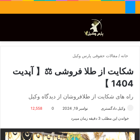
جستجو برای
تغییر پوسته
منو
خانه
/
مقالات حقوقی پارس وکیل
شکایت از طلا فروشی ⚖️【 آپدیت
1404 】
راه های شکایت از طلافروشان از دیدگاه وکیل
وکیل دادگستری
ا
نوامبر 19, 2024
0
12,558
ر
خواندن این مطلب 3 دقیقه زمان میبرد
س
ا
ل