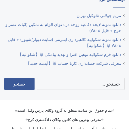
مریم جولانی ⚖️وکیل تهران
دانلود نمونه لایحه دفاعیه زوجه در دعوای الزام به تمکین (اثبات عسر و
حرج + فایل Word)
دانلود نمونه شکواییه کلاهبرداری اینترنتی (سایت دیوار/شیپور) + فایل
Word 🥇【شکوائیه】
دانلود فرم شکوائیه توهین افترا و تهدید پیامکی 🥇【شکوائیه】
معرفی شرکت حسابداری کاریا حساب 🥇【آپدیت جدید】
جستجو
برای:
⭐تمام حقوق این سایت متعلق به گروه وکلای پارس وکیل است⭐
⭐معرفی بهترین های کانون وکلای دادگستری کرج⭐
خانه
خانم یا آقا
منطقه
لیست خدمات
ارتباط با ما
مقاله ها