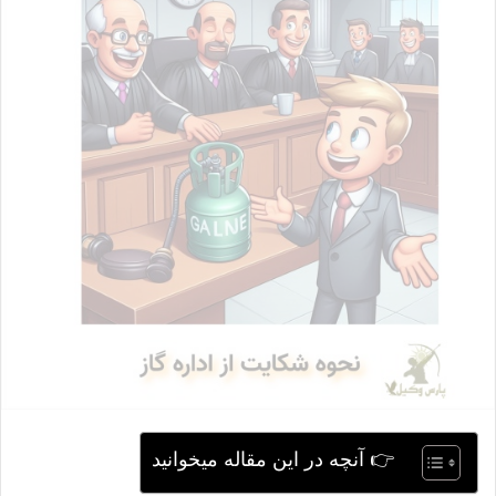
ی
م
ی
ل
👉 آنچه در این مقاله میخوانید