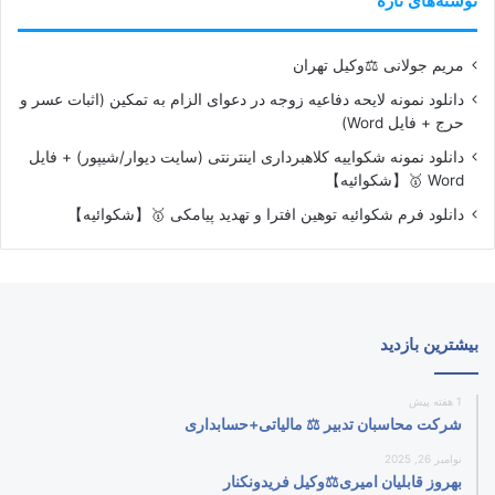
نوشته‌های تازه
مریم جولانی ⚖️وکیل تهران
دانلود نمونه لایحه دفاعیه زوجه در دعوای الزام به تمکین (اثبات عسر و
حرج + فایل Word)
دانلود نمونه شکواییه کلاهبرداری اینترنتی (سایت دیوار/شیپور) + فایل
Word 🥇【شکوائیه】
دانلود فرم شکوائیه توهین افترا و تهدید پیامکی 🥇【شکوائیه】
بیشترین بازدید
1 هفته پیش
شرکت محاسبان تدبیر ⚖️ مالیاتی+حسابداری
نوامبر 26, 2025
بهروز قابلیان امیری⚖️وکیل فریدونکنار