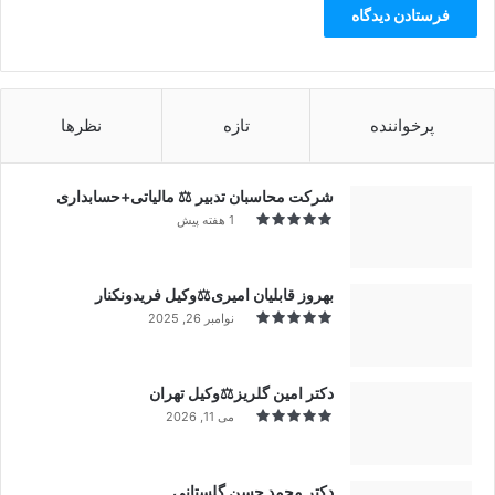
پرخواننده
تازه
نظرها
شرکت محاسبان تدبیر ⚖️ مالیاتی+حسابداری
1 هفته پیش
بهروز قابلیان امیری⚖️وکیل فریدونکنار
نوامبر 26, 2025
دکتر امین گلریز⚖️وکیل تهران
می 11, 2026
دکتر محمد حسن گلستانی