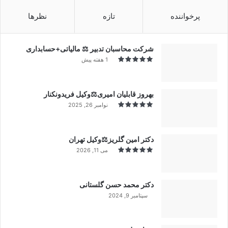
پرخواننده
تازه
نظرها
شرکت محاسبان تدبیر ⚖️ مالیاتی+حسابداری
1 هفته پیش
بهروز قابلیان امیری⚖️وکیل فریدونکنار
نوامبر 26, 2025
دکتر امین گلریز⚖️وکیل تهران
می 11, 2026
دکتر محمد حسن گلستانی
سپتامبر 9, 2024
99%