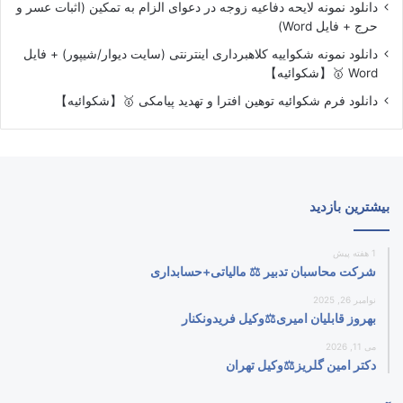
دانلود نمونه لایحه دفاعیه زوجه در دعوای الزام به تمکین (اثبات عسر و
حرج + فایل Word)
دانلود نمونه شکواییه کلاهبرداری اینترنتی (سایت دیوار/شیپور) + فایل
Word 🥇【شکوائیه】
دانلود فرم شکوائیه توهین افترا و تهدید پیامکی 🥇【شکوائیه】
بیشترین بازدید
1 هفته پیش
شرکت محاسبان تدبیر ⚖️ مالیاتی+حسابداری
نوامبر 26, 2025
بهروز قابلیان امیری⚖️وکیل فریدونکنار
می 11, 2026
دکتر امین گلریز⚖️وکیل تهران