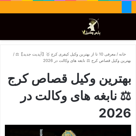
جستجو برای
تغییر پوسته
منو
خانه
/
معرفی 10 تا از بهترین وکیل کیفری کرج 🥇【آپدیت جدید】⚖️
/
بهترین وکیل قصاص کرج ⚖️ نابغه های وکالت در 2026
بهترین وکیل قصاص کرج
⚖️ نابغه های وکالت در
2026