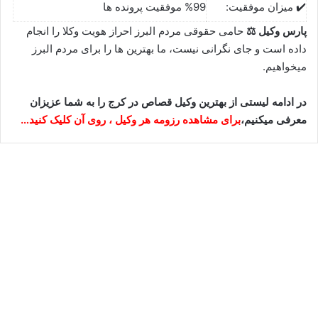
✔️ میزان موفقیت:
%99 موفقیت پرونده ها
پارس وکیل ⚖
حامی حقوقی مردم البرز احراز هویت وکلا را انجام
داده است و جای نگرانی نیست، ما بهترین ها را برای مردم البرز
میخواهیم.
در ادامه لیستی از بهترین وکیل قصاص در کرج را به شما عزیزان
معرفی میکنیم،
برای مشاهده رزومه هر وکیل ، روی آن کلیک کنید…
وحید ضیایی⚖️وکیل کرج
سپتامبر 13, 2023
6
452,991