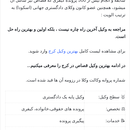
سابقه و انجام بیش از 500 پرونده کیفری که قصاص نیز شامل آن
میشود، همچنین عضو کانون وکلای دادگستری جهانی (اسکودا) به
ترتیب الویت :
مراجعه به وکیل آخرین راه چاره نیست ، بلکه اولین و بهترین راه حل
است.
برای مشاهده لیست کامل
بهترین وکیل کرج
وارد شوید.
در ادامه بهترین وکیل قصاص در کرج را معرفی میکنیم…
شماره پروانه وکالت وکلا در رزومه آن ها قید شده است.
🥇 سطح وکیل:
وکیل پایه یک دادگستری
⚖️ تخصص:
پرونده های حقوقی،خانواده، کیفری
📝 خدمات:
پیگیری پرونده