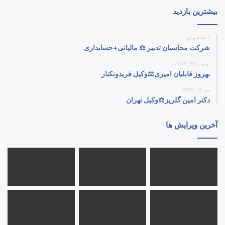
بیشترین بازدید
1 هفته پیش
شرکت محاسبان تدبیر ⚖️ مالیاتی+حسابداری
نوامبر 26, 2025
بهروز قابلیان امیری⚖️وکیل فریدونکنار
می 11, 2026
دکتر امین گلریز⚖️وکیل تهران
آخرین ویرایش ها