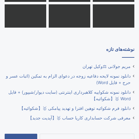
نوشته‌های تازه
مریم جولانی ⚖️وکیل تهران
دانلود نمونه لایحه دفاعیه زوجه در دعوای الزام به تمکین (اثبات عسر و
حرج + فایل Word)
دانلود نمونه شکواییه کلاهبرداری اینترنتی (سایت دیوار/شیپور) + فایل
Word 🥇【شکوائیه】
دانلود فرم شکوائیه توهین افترا و تهدید پیامکی 🥇【شکوائیه】
معرفی شرکت حسابداری کاریا حساب 🥇【آپدیت جدید】
جستجو