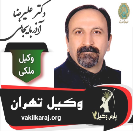
ا
ل
ا
ی
م
ی
ل