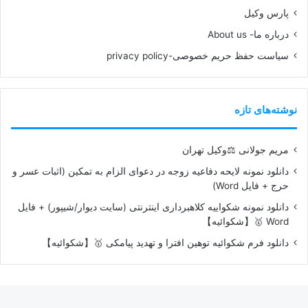
پارس وکیل
درباره ما- About us
سیاست حفظ حریم خصوصی-privacy policy
نوشته‌های تازه
مریم جولانی ⚖️وکیل تهران
دانلود نمونه لایحه دفاعیه زوجه در دعوای الزام به تمکین (اثبات عسر و
حرج + فایل Word)
دانلود نمونه شکواییه کلاهبرداری اینترنتی (سایت دیوار/شیپور) + فایل
Word 🥇【شکوائیه】
دانلود فرم شکوائیه توهین افترا و تهدید پیامکی 🥇【شکوائیه】