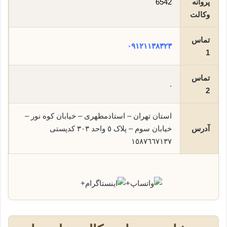
پروانه
6542
وکالت
تماس
٠٩١٢١١٣٨٣٢٣
1
تماس
.
2
استان تهران – استادمطهری – خیابان کوه نور –
آدرس
خیابان سوم – پلاک ٥ واحد ٣٠٣ کدپستی
١٥٨٧٦٦٧١٣٧
+
+