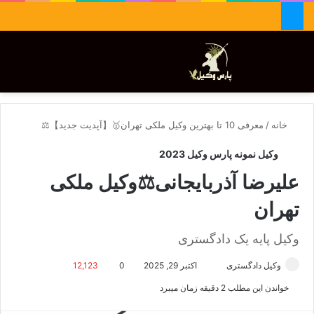
جستجو برای
تغییر پوسته
منو
خانه
/
معرفی 10 تا بهترین وکیل ملکی تهران🥇【آپدیت جدید】⚖️
وکیل نمونه پارس وکیل 2023
علیرضا آذربایجانی⚖️وکیل ملکی
تهران
وکیل پایه یک دادگستری
وکیل دادگستری
ا
اکتبر 29, 2025
0
12,123
ر
خواندن این مطلب 2 دقیقه زمان میبرد
س