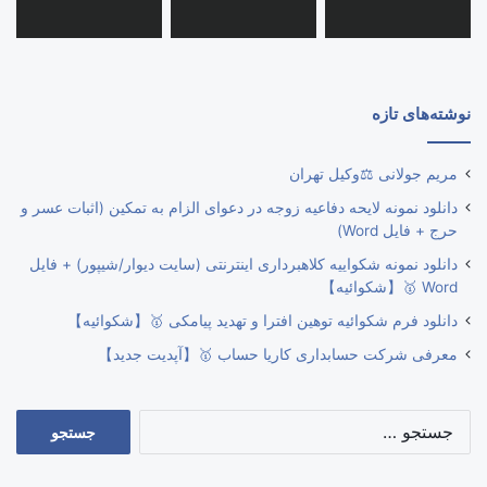
نوشته‌های تازه
مریم جولانی ⚖️وکیل تهران
دانلود نمونه لایحه دفاعیه زوجه در دعوای الزام به تمکین (اثبات عسر و
حرج + فایل Word)
دانلود نمونه شکواییه کلاهبرداری اینترنتی (سایت دیوار/شیپور) + فایل
Word 🥇【شکوائیه】
دانلود فرم شکوائیه توهین افترا و تهدید پیامکی 🥇【شکوائیه】
معرفی شرکت حسابداری کاریا حساب 🥇【آپدیت جدید】
جستجو
برای: