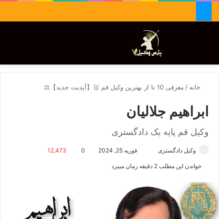
جستجو برای
تغییر پوسته
منو
خانه
/
معرفی 10 تا از بهترین وکیل قم 🥇【آپدیت جدید】⚖️
ابراهیم جلالیان
وکیل قم پایه یک دادگستری
وکیل دادگستری
ا
فوریه 25, 2024
0
12,473
ر
خواندن این مطلب 2 دقیقه زمان میبرد
س
ا
ل
ا