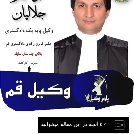
ی
م
ی
ل
👉 آنچه در این مقاله میخوانید