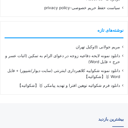
سیاست حفظ حریم خصوصی-privacy policy
نوشته‌های تازه
مریم جولانی ⚖️وکیل تهران
دانلود نمونه لایحه دفاعیه زوجه در دعوای الزام به تمکین (اثبات عسر و
حرج + فایل Word)
دانلود نمونه شکواییه کلاهبرداری اینترنتی (سایت دیوار/شیپور) + فایل
Word 🥇【شکوائیه】
دانلود فرم شکوائیه توهین افترا و تهدید پیامکی 🥇【شکوائیه】
بیشترین بازدید