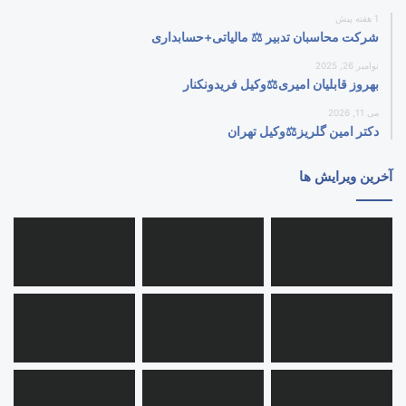
1 هفته پیش
شرکت محاسبان تدبیر ⚖️ مالیاتی+حسابداری
نوامبر 26, 2025
بهروز قابلیان امیری⚖️وکیل فریدونکنار
می 11, 2026
دکتر امین گلریز⚖️وکیل تهران
آخرین ویرایش ها