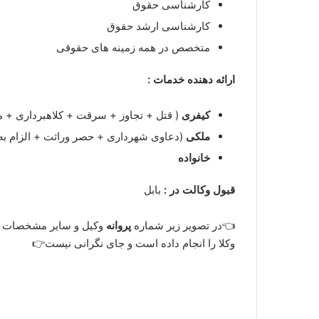
کارشناسی حقوق
کارشناسی ارشد حقوق
متخصص در همه زمینه های حقوقی
ارائه دهنده خدمات :
کیفری
( قتل + تجاوز + سرقت + کلاهبرداری + م
ملکی
(دعاوی شهرداری + حصر وراثت + الزام به
خانواده
قبول وکالت در :
بابل
👈در تصویر زیر شماره
پروانه
وکیل و سایر مشخصات ا
وکلا را انجام داده است و جای نگرانی نیست👉