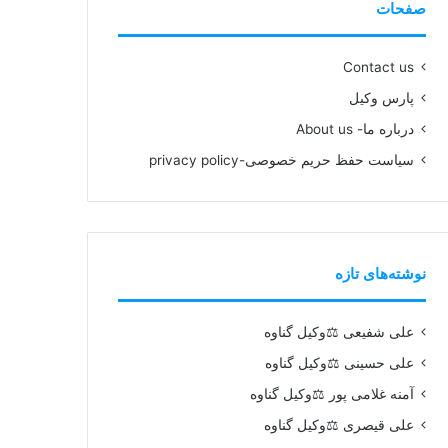
صفحات
Contact us
پارس وکیل
درباره ما- About us
سیاست حفظ حریم خصوصی-privacy policy
نوشته‌های تازه
علی شفیعی ⚖️وکیل گناوه
علی حسینی ⚖️وکیل گناوه
آمنه غلامی پور ⚖️وکیل گناوه
علی قیصری ⚖️وکیل گناوه