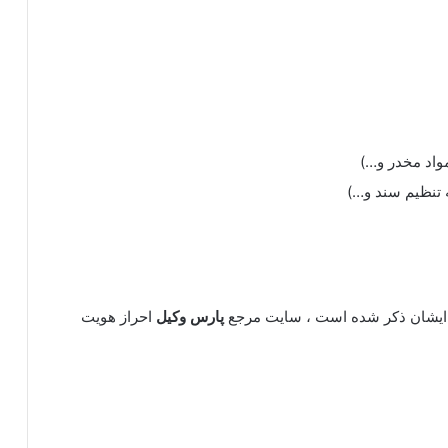
واد مخدر و…)
 تنظیم سند و…)
یشان ذکر شده است ، سایت مرجع
پارس وکیل
احراز هویت