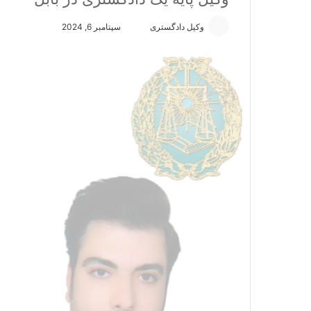
وکیل دادگستری
ا
سپتامبر 6, 2024
ر
س
ا
ل
ا
ی
م
ی
ل