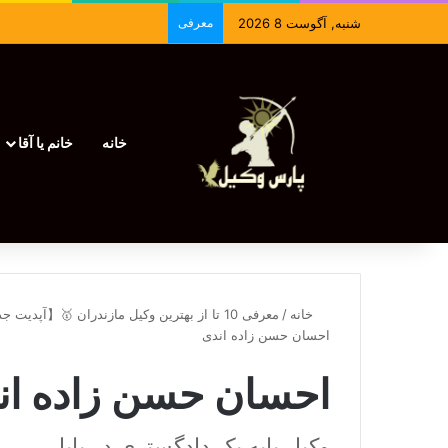
شنبه, آگوست 8 2026
معرفی
خانه
خانم یا آقا
خانه
/
معرفی 10 تا از بهترین وکیل مازندران 🥇【آپدیت جدید】⚖️
احسان حسن زاده اندی
احسان حسن زاده ان
وکیل پایه یک دادگستری در بابل