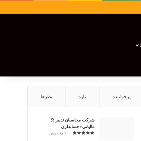
سایدبار
نوشته تصادفی
تغییر پوسته
نوشته تصادفی
پرخواننده
تازه
نظرها
شرکت محاسبان تدبیر ⚖️
مالیاتی+حسابداری
2 هفته پیش