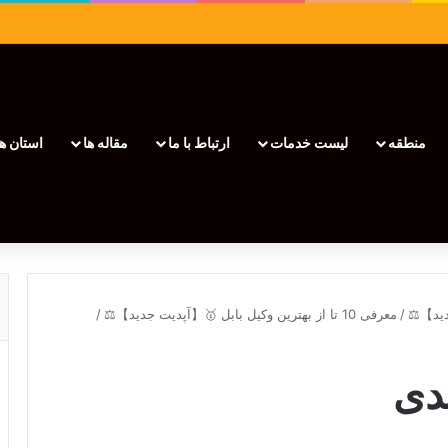
منطقه
لیست خدمات
ارتباط با ما
مقاله ها
استان ها
/
معرفی 10 تا از بهترین وکیل بابل 🥇【آپدیت جدید】⚖️
/
دی